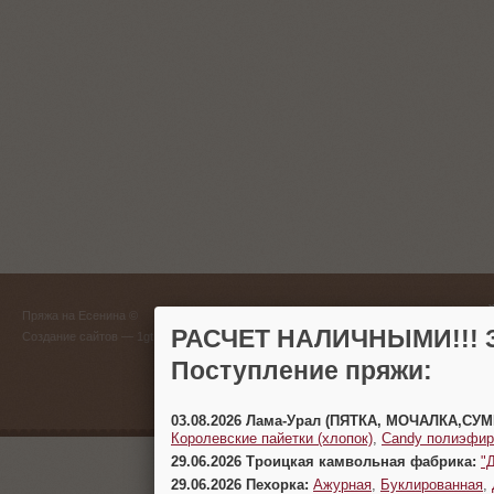
ГЛАВНЫЙ
Пряжа на Есенина ©
(383) 
РАСЧЕТ НАЛИЧНЫМИ!!! З
Создание сайтов
— 1gt.ru
Поступление пряжи:
г. Новосиб
03.08.2026 Лама-Урал (ПЯТКА, МОЧАЛКА,СУ
Королевские пайетки (хлопок)
,
Candy полиэфир
29.06.2026 Троицкая камвольная фабрика:
"
29.06.2026 Пехорка:
Ажурная
,
Буклированная
,