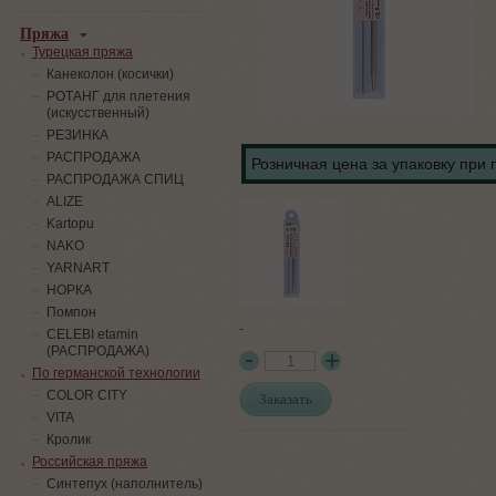
Пряжа
Турецкая пряжа
Канеколон (косички)
РОТАНГ для плетения
(искусственный)
PЕЗИНКА
РАСПРОДАЖА
Розничная цена за упаковку при 
РАСПРОДАЖА СПИЦ
ALIZE
Kartopu
NAKO
YARNART
НОРКА
Помпон
-
СELEBI etamin
(РАСПРОДАЖА)
По германской технологии
COLOR CITY
Заказать
VITA
Кролик
Российская пряжа
Синтепух (наполнитель)