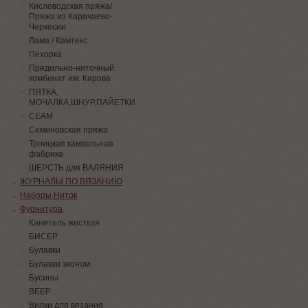
Кисловодская пряжа/
Пряжа из Карачаево-
Черкесии
Лама / Камтекс
Пехорка
Прядильно-ниточный
комбинат им. Кирова
ПЯТКА,
МОЧАЛКА,ШНУР,ПАЙЕТКИ
СЕАМ
Семеновская пряжа
Троицкая камвольная
фабрика
ШЕРСТЬ для ВАЛЯНИЯ
ЖУРНАЛЫ ПО ВЯЗАНИЮ
Наборы Ниток
Фурнитура
Канитель жесткая
БИСЕР
Булавки
Булавки эконом.
Бусины
ВЕЕР
Вилки для вязания