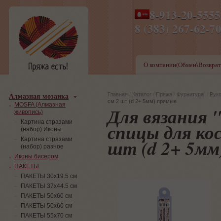
8-913-20-555
ПН-ПТ 8-17,СБ-ВС 9-1
8 (383) 267-6
О компании(Обмен\Возврат
Алмазная мозаика
Главная
/
Каталог
/
Пряжа
/
Фурнитура
/
Рук
см 2 шт (d 2+ 5мм) прямые
MOSFA (Алмазная
Для вязания
живопись)
Картина стразами
спицы для кос
(набор) Иконы
шт (d 2+ 5мм
Картина стразами
(набор) разное
Иконы бисером
ПАКЕТЫ
ПАКЕТЫ 30х19.5 см
ПАКЕТЫ 37х44.5 см
ПАКЕТЫ 50х60 см
ПАКЕТЫ 50х60 см
ПАКЕТЫ 55х70 см