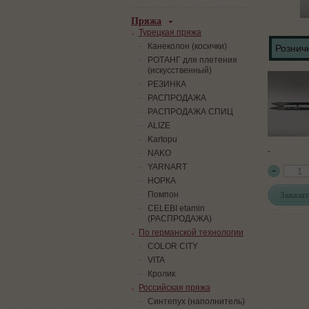
Пряжа
Турецкая пряжа
Канеколон (косички)
Розничн
РОТАНГ для плетения
(искусственный)
PЕЗИНКА
РАСПРОДАЖА
РАСПРОДАЖА СПИЦ
ALIZE
Kartopu
-
NAKO
YARNART
НОРКА
Заказат
Помпон
СELEBI etamin
(РАСПРОДАЖА)
По германской технологии
COLOR CITY
VITA
Кролик
Российская пряжа
Синтепух (наполнитель)