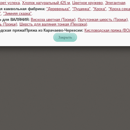
крет успеха
,
Хлопок натуральный 425 м
,
Цветное кружево
,
Элегантная
.
ая камвольная фабрика:
"Деревенька"
,
"Пушинка"
,
"Кроха"
,
"Кроха секц
"
,
"Зимняя сказка"
.
Ь для ВАЛЯНИЯ:
Вискоза цветная (Троицк)
,
Полутонкая шерсть (Троицк)
,
 (Троицк)
,
Шерсть для валяния тонкая (Пехорка)
.
одская пряжа/Пряжа из Карачаево-Черкесии:
Кисловодская пряжа (В
Закрыть