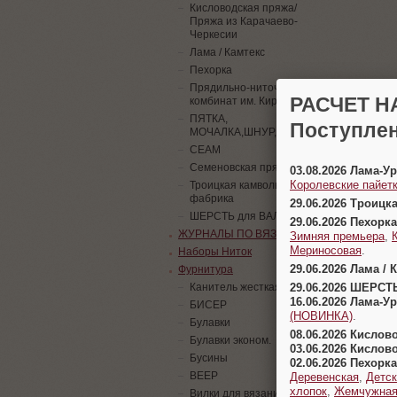
Кисловодская пряжа/
Пряжа из Карачаево-
Черкесии
Лама / Камтекс
Пехорка
Прядильно-ниточный
РАСЧЕТ Н
комбинат им. Кирова
ПЯТКА,
Поступлен
МОЧАЛКА,ШНУР,ПАЙЕТКИ
СЕАМ
Семеновская пряжа
03.08.2026 Лама-
Королевские пайетк
Троицкая камвольная
фабрика
29.06.2026 Троицк
ШЕРСТЬ для ВАЛЯНИЯ
29.06.2026 Пехорка
ЖУРНАЛЫ ПО ВЯЗАНИЮ
Зимняя премьера
,
Мериносовая
.
Наборы Ниток
29.06.2026 Лама / 
Фурнитура
29.06.2026 ШЕРСТ
Канитель жесткая
16.06.2026 Лама-
БИСЕР
(НОВИНКА)
.
Булавки
08.06.2026 Кислов
Булавки эконом.
03.06.2026 Кислов
Бусины
02.06.2026 Пехорка
ВЕЕР
Деревенская
,
Детск
хлопок
,
Жемчужна
Вилки для вязания