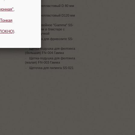
(5 шт.)
Шар пенопластовый D 80 мм
ионная"
,
(5 шт.)
Шар пенопластовый D120 мм
(5 шт.)
Тонкая
Шило швейное "Gamma" SS-
019 d 2.5 мм в блистере с
ОЛОКНО)
.
пластик. ручкой
Шпулька для фриволите SS-
203
Щетка-подушка для фелтинга
(большая) FN-004 Гамма
Щетка-подушка для фелтинга
(малая) FN-003 Гамма
Щеточка для пилинга SS-021