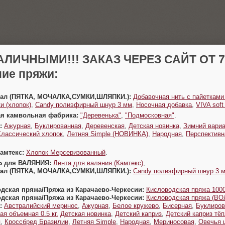
АЛИЧНЫМИ!!! ЗАКАЗ ЧЕРЕЗ САЙТ ОТ 70
ие пряжи:
Урал (ПЯТКА, МОЧАЛКА,СУМКИ,ШЛЯПКИ.):
Добавочная нить с пайетками
и (хлопок)
,
Candy полиэфирный шнур 3 мм
,
Носочная добавка
,
VIVA sof
ая камвольная фабрика:
"Деревенька"
,
"Подмосковная"
.
:
Ажурная
,
Буклированная
,
Деревенская
,
Детская новинка
,
Зимний вариа
Классический хлопок
,
Летняя Simple (НОВИНКА)
,
Народная
,
Перспективн
Камтекс:
Хлопок Мерсеризованный
.
Ь для ВАЛЯНИЯ:
Лента для валяния (Камтекс)
,
Урал (ПЯТКА, МОЧАЛКА,СУМКИ,ШЛЯПКИ.):
Candy полиэфирный шнур 3 
одская пряжа/Пряжа из Карачаево-Черкесии:
Кисловодская пряжа 1000
одская пряжа/Пряжа из Карачаево-Черкесии:
Кисловодская пряжа (В
:
Австралийский меринос
,
Ажурная
,
Белое кружево
,
Бисерная
,
Буклиров
ая объемная 0.5 кг.
Детская новинка
,
Детский каприз
,
Детский каприз тё
я
,
Кроссбред Бразилии
,
Летняя Simple
,
Народная
,
Мериносовая
,
Овечья 