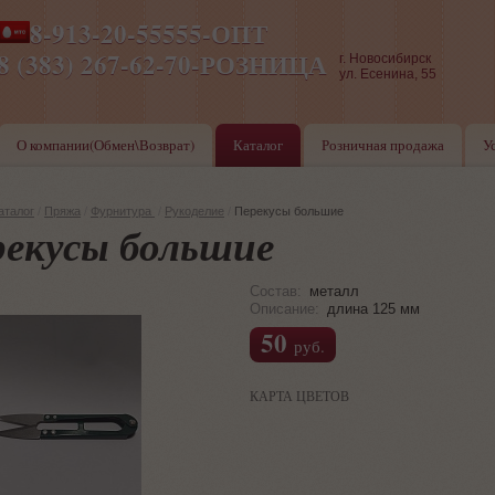
8-913-20-55555-ОПТ
ПН-ПТ 8-17,СБ-ВС 9-17
8 (383) 267-62-70-РОЗНИЦА
г. Новосибирск
ул. Есенина, 55
О компании(Обмен\Возврат)
Каталог
Розничная продажа
У
аталог
/
Пряжа
/
Фурнитура
/
Рукоделие
/
Перекусы большие
екусы большие
Состав:
металл
Описание:
длина 125 мм
50
руб.
КАРТА ЦВЕТОВ