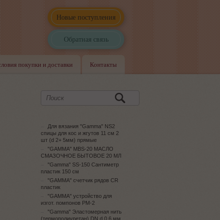
Новые поступления
Обратная связь
словия покупки и доставки
Контакты
Для вязания "Gamma" NS2
спицы для кос и жгутов 11 см 2
шт (d 2+ 5мм) прямые
"GAMMA" MBS-20 МАСЛО
СМАЗОЧНОЕ БЫТОВОЕ 20 МЛ
"Gamma" SS-150 Сантиметр
пластик 150 см
"GAMMA" счетчик рядов CR
пластик
"GAMMA" устройство для
изгот. помпонов PM-2
"Gamma" Эластомерная нить
(термополиуретан) DN d 0.6 мм