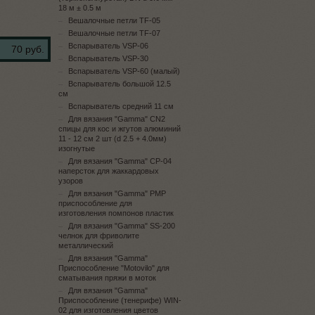
18 м ± 0.5 м
Вешалочные петли TF-05
Вешалочные петли TF-07
Вспарыватель VSP-06
70 руб.
Вспарыватель VSP-30
Вспарыватель VSP-60 (малый)
Вспарыватель большой 12.5
см
Вспарыватель средний 11 см
Для вязания "Gamma" CN2
спицы для кос и жгутов алюминий
11 - 12 см 2 шт (d 2.5 + 4.0мм)
изогнутые
Для вязания "Gamma" CP-04
наперсток для жаккардовых
узоров
Для вязания "Gamma" PMP
приспособление для
изготовления помпонов пластик
Для вязания "Gamma" SS-200
челнок для фриволите
металлический
Для вязания "Gamma"
Приспособление "Motovilo" для
сматывания пряжи в моток
Для вязания "Gamma"
Приспособление (тенерифе) WIN-
02 для изготовления цветов