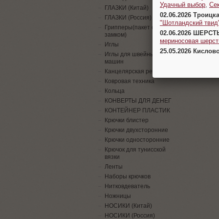
Удачный выбор
,
Се
ГЛАЗКИ (Китай)
02.06.2026 Троицк
ГЛАЗКИ (Россия)
"Шотландский твид
Грипперы(пакет с
02.06.2026 ШЕРСТ
замком)
мериносовая шерсть
Иглы
25.05.2026 Кислов
Иглы для швейных
машин
Канцелярская резинка
Ковровая техника
Кольца
КОНВЕРТЫ ДЛЯ ДЕНЕГ
КОНТЕЙНЕР ПЛАСТИК
Крючки блистер
Крючки двухсторонние
Крючки односторонние
Крючок для тунисской
вязки
Ленты
Наборы крючков
Нитковдеватель
Ножницы
НОСИКИ (Китай)
НОСИКИ (Россия)