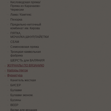
Кисловодская пряжа/
Пряжа из Карачаево-
Черкесии
Лама / Камтекс
Пехорка
Прядильно-ниточный
комбинат им. Кирова
ПЯТКА,
МОЧАЛКА,ШНУР,ПАЙЕТКИ
СЕАМ
Семеновская пряжа
Троицкая камвольная
фабрика
ШЕРСТЬ для ВАЛЯНИЯ
ЖУРНАЛЫ ПО ВЯЗАНИЮ
Наборы Ниток
Фурнитура
Канитель жесткая
БИСЕР
Булавки
Булавки эконом.
Бусины
ВЕЕР
Вилки для вязания