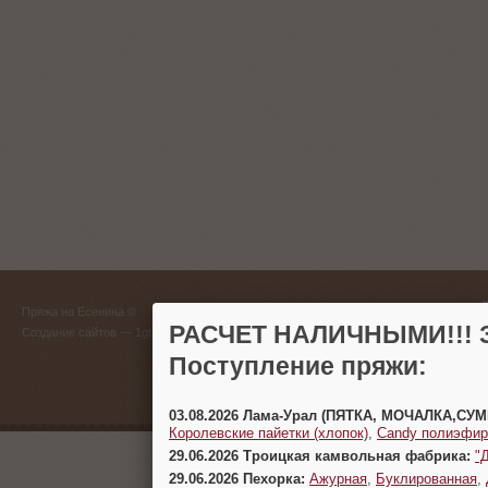
ГЛАВНЫЙ
Пряжа на Есенина ©
(383) 
РАСЧЕТ НАЛИЧНЫМИ!!! З
Создание сайтов
— 1gt.ru
Поступление пряжи:
г. Новосиб
03.08.2026 Лама-Урал (ПЯТКА, МОЧАЛКА,СУ
Королевские пайетки (хлопок)
,
Candy полиэфир
29.06.2026 Троицкая камвольная фабрика:
"
29.06.2026 Пехорка:
Ажурная
,
Буклированная
,