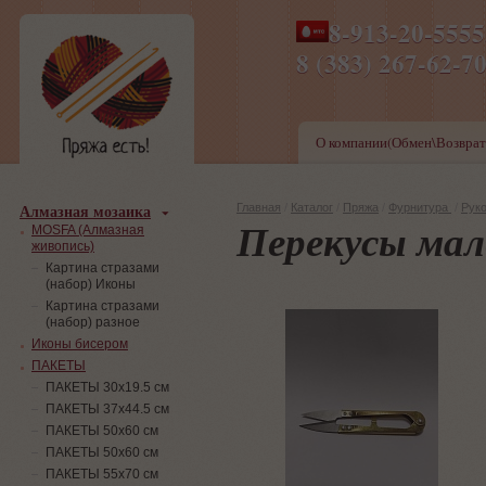
8-913-20-555
ПН-ПТ 8-17,СБ-ВС 9-1
8 (383) 267-6
О компании(Обмен\Возврат
Алмазная мозаика
Главная
/
Каталог
/
Пряжа
/
Фурнитура
/
Рук
Перекусы мал
MOSFA (Алмазная
живопись)
Картина стразами
(набор) Иконы
Картина стразами
(набор) разное
Иконы бисером
ПАКЕТЫ
ПАКЕТЫ 30х19.5 см
ПАКЕТЫ 37х44.5 см
ПАКЕТЫ 50х60 см
ПАКЕТЫ 50х60 см
ПАКЕТЫ 55х70 см