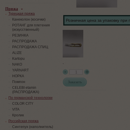
Пряжа
Турецкая пряжа
Канеколон (косички)
Розничная цена за упаковку при 
РОТАНГ для плетения
(искусственный)
PЕЗИНКА
РАСПРОДАЖА
РАСПРОДАЖА СПИЦ
ALIZE
Kartopu
-
NAKO
YARNART
НОРКА
Заказать
Помпон
СELEBI etamin
(РАСПРОДАЖА)
По германской технологии
COLOR CITY
VITA
Кролик
Российская пряжа
Синтепух (наполнитель)