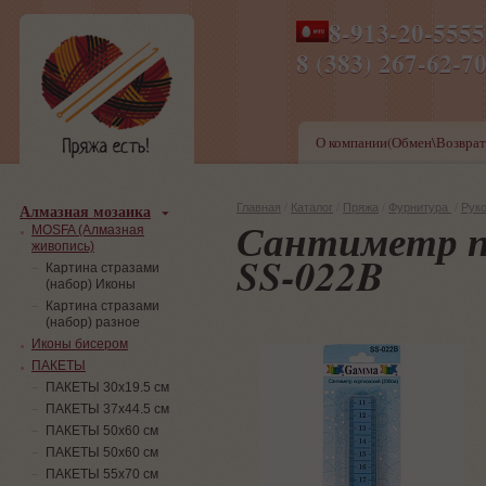
8-913-20-555
ПН-ПТ 8-17,СБ-ВС 9-1
8 (383) 267-6
О компании(Обмен\Возврат
Алмазная мозаика
Главная
/
Каталог
/
Пряжа
/
Фурнитура
/
Рук
Сантиметр п
MOSFA (Алмазная
живопись)
SS-022B
Картина стразами
(набор) Иконы
Картина стразами
(набор) разное
Иконы бисером
ПАКЕТЫ
ПАКЕТЫ 30х19.5 см
ПАКЕТЫ 37х44.5 см
ПАКЕТЫ 50х60 см
ПАКЕТЫ 50х60 см
ПАКЕТЫ 55х70 см