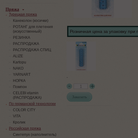
Пряжа
Турецкая пряжа
Канеколон (косички)
РОТАНГ для плетения
Розничная цена за упаковку при 
(искусственный)
PЕЗИНКА
РАСПРОДАЖА
РАСПРОДАЖА СПИЦ
ALIZE
Kartopu
NAKO
YARNART
-
НОРКА
Помпон
СELEBI etamin
Заказать
(РАСПРОДАЖА)
По германской технологии
COLOR CITY
VITA
Кролик
Российская пряжа
Синтепух (наполнитель)