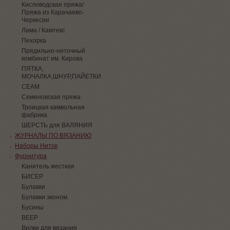
Кисловодская пряжа/
Пряжа из Карачаево-
Черкесии
Лама / Камтекс
Пехорка
Прядильно-ниточный
комбинат им. Кирова
ПЯТКА,
МОЧАЛКА,ШНУР,ПАЙЕТКИ
СЕАМ
Семеновская пряжа
Троицкая камвольная
фабрика
ШЕРСТЬ для ВАЛЯНИЯ
ЖУРНАЛЫ ПО ВЯЗАНИЮ
Наборы Ниток
Фурнитура
Канитель жесткая
БИСЕР
Булавки
Булавки эконом.
Бусины
ВЕЕР
Вилки для вязания