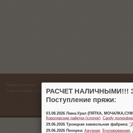
ГЛАВНЫЙ
Пряжа на Есенина ©
(383) 
РАСЧЕТ НАЛИЧНЫМИ!!! З
Создание сайтов
— 1gt.ru
Поступление пряжи:
г. Новосиб
03.08.2026 Лама-Урал (ПЯТКА, МОЧАЛКА,СУ
Королевские пайетки (хлопок)
,
Candy полиэфир
29.06.2026 Троицкая камвольная фабрика:
"
29.06.2026 Пехорка:
Ажурная
,
Буклированная
,