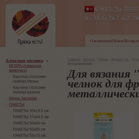
8-913-20-555
ПН-ПТ 8-17,СБ-ВС 9-1
8 (383) 267-6
О компании(Обмен\Возврат
Алмазная мозаика
Главная
/
Каталог
/
Пряжа
/
Фурнитура
/
Рук
металлический
MOSFA (Алмазная
Для вязания 
живопись)
Картина стразами
челнок для ф
(набор) Иконы
металлическ
Картина стразами
(набор) разное
Иконы бисером
ПАКЕТЫ
ПАКЕТЫ 30х19.5 см
ПАКЕТЫ 37х44.5 см
ПАКЕТЫ 50х60 см
ПАКЕТЫ 50х60 см
ПАКЕТЫ 55х70 см