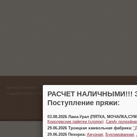
ГЛАВНЫЙ
Пряжа на Есенина ©
(383) 
РАСЧЕТ НАЛИЧНЫМИ!!! З
Создание сайтов
— 1gt.ru
Поступление пряжи:
г. Новосиб
03.08.2026 Лама-Урал (ПЯТКА, МОЧАЛКА,СУ
Королевские пайетки (хлопок)
,
Candy полиэфир
29.06.2026 Троицкая камвольная фабрика:
"
29.06.2026 Пехорка:
Ажурная
,
Буклированная
,