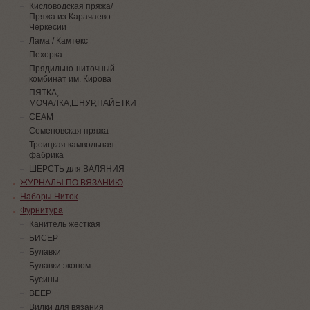
Кисловодская пряжа/
Пряжа из Карачаево-
Черкесии
Лама / Камтекс
Пехорка
Прядильно-ниточный
комбинат им. Кирова
ПЯТКА,
МОЧАЛКА,ШНУР,ПАЙЕТКИ
СЕАМ
Семеновская пряжа
Троицкая камвольная
фабрика
ШЕРСТЬ для ВАЛЯНИЯ
ЖУРНАЛЫ ПО ВЯЗАНИЮ
Наборы Ниток
Фурнитура
Канитель жесткая
БИСЕР
Булавки
Булавки эконом.
Бусины
ВЕЕР
Вилки для вязания