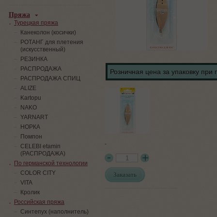
Пряжа
Турецкая пряжа
Канеколон (косички)
РОТАНГ для плетения
(искусственный)
PЕЗИНКА
РАСПРОДАЖА
Розничная цена за упаковку при 
РАСПРОДАЖА СПИЦ
ALIZE
Kartopu
NAKO
YARNART
НОРКА
Помпон
-
СELEBI etamin
(РАСПРОДАЖА)
По германской технологии
COLOR CITY
Заказать
VITA
Кролик
Российская пряжа
Синтепух (наполнитель)