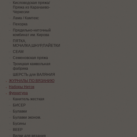
Кисловодская пряжа/
Пряжа из Карачаево-
Черкесии
Лама / Камтекс
Пехорка
Прядильно-ниточный
комбинат им. Кирова
ПЯТКА,
МОЧАЛКА,ШНУР,ПАЙЕТКИ
СЕАМ
Семеновская пряжа
Троицкая камвольная
фабрика
ШЕРСТЬ для ВАЛЯНИЯ
ЖУРНАЛЫ ПО ВЯЗАНИЮ
Наборы Ниток
Фурнитура
Канитель жесткая
БИСЕР
Булавки
Булавки эконом.
Бусины
ВЕЕР
Вилки для вязания