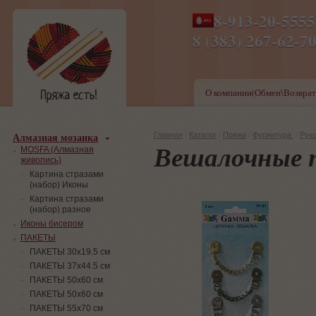
8-913-20-555
ПН-ПТ 8-17,СБ-ВС 9-1
8 (383) 267-6
О компании(Обмен\Возврат
Алмазная мозаика
Главная
/
Каталог
/
Пряжа
/
Фурнитура
/
Рук
Вешалочные 
MOSFA (Алмазная
живопись)
Картина стразами
(набор) Иконы
Картина стразами
(набор) разное
Иконы бисером
ПАКЕТЫ
ПАКЕТЫ 30х19.5 см
ПАКЕТЫ 37х44.5 см
ПАКЕТЫ 50х60 см
ПАКЕТЫ 50х60 см
ПАКЕТЫ 55х70 см