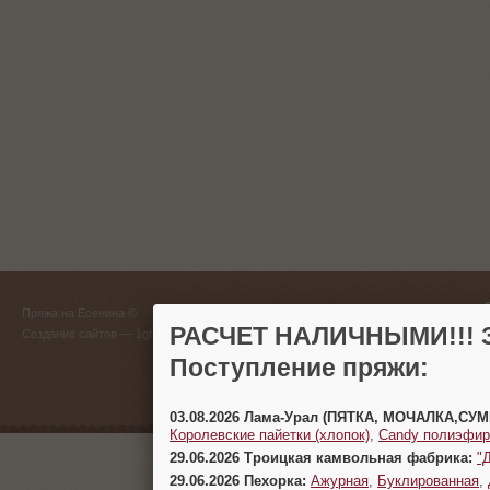
ГЛАВНЫЙ
Пряжа на Есенина ©
(383) 
РАСЧЕТ НАЛИЧНЫМИ!!! З
Создание сайтов
— 1gt.ru
Поступление пряжи:
г. Новосиб
03.08.2026 Лама-Урал (ПЯТКА, МОЧАЛКА,СУ
Королевские пайетки (хлопок)
,
Candy полиэфир
29.06.2026 Троицкая камвольная фабрика:
"
29.06.2026 Пехорка:
Ажурная
,
Буклированная
,