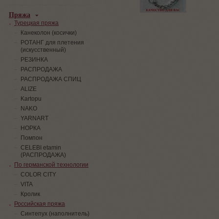
Пряжа
Турецкая пряжа
Канеколон (косички)
РОТАНГ для плетения
(искусственный)
PЕЗИНКА
РАСПРОДАЖА
РАСПРОДАЖА СПИЦ
ALIZE
Kartopu
NAKO
YARNART
НОРКА
Помпон
СELEBI etamin
(РАСПРОДАЖА)
По германской технологии
COLOR CITY
VITA
Кролик
Российская пряжа
Синтепух (наполнитель)