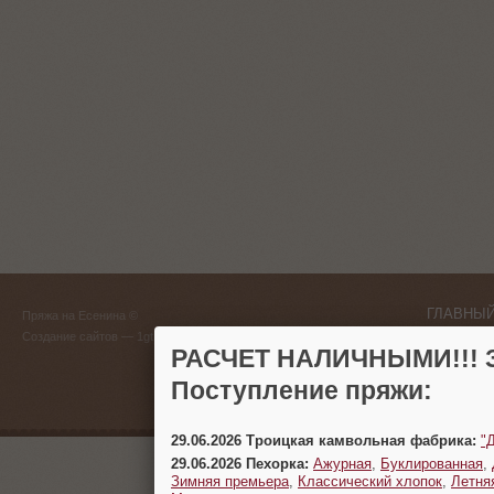
ГЛАВНЫЙ
Пряжа на Есенина ©
(383) 
Создание сайтов
— 1gt.ru
РАСЧЕТ НАЛИЧНЫМИ!!! З
г. Новосиб
Поступление пряжи:
29.06.2026 Троицкая камвольная фабрика:
"
29.06.2026 Пехорка:
Ажурная
,
Буклированная
,
Зимняя премьера
,
Классический хлопок
,
Летня