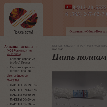
8-913-20-555
ПН-ПТ 8-17,СБ-ВС 9-1
8 (383) 267-6
О компании(Обмен\Возврат
Алмазная мозаика
Главная
/
Каталог
/
Пряжа
/
Российская пряж
кручёная
MOSFA (Алмазная
Нить полиам
живопись)
Картина стразами
(набор) Иконы
Картина стразами
(набор) разное
Иконы бисером
ПАКЕТЫ
ПАКЕТЫ 30х19.5 см
ПАКЕТЫ 37х44.5 см
ПАКЕТЫ 50х60 см
ПАКЕТЫ 50х60 см
ПАКЕТЫ 55х70 см