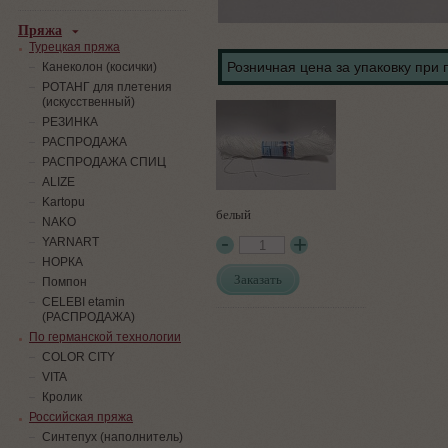
Пряжа
Турецкая пряжа
Розничная цена за упаковку при 
Канеколон (косички)
РОТАНГ для плетения
(искусственный)
PЕЗИНКА
РАСПРОДАЖА
РАСПРОДАЖА СПИЦ
ALIZE
Kartopu
белый
NAKO
YARNART
НОРКА
Заказать
Помпон
СELEBI etamin
(РАСПРОДАЖА)
По германской технологии
COLOR CITY
VITA
Кролик
Российская пряжа
Синтепух (наполнитель)