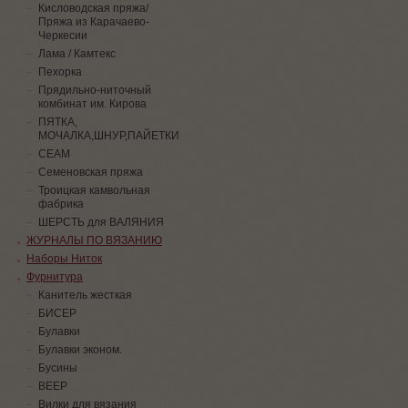
Кисловодская пряжа/
Пряжа из Карачаево-
Черкесии
Лама / Камтекс
Пехорка
Прядильно-ниточный
комбинат им. Кирова
ПЯТКА,
МОЧАЛКА,ШНУР,ПАЙЕТКИ
СЕАМ
Семеновская пряжа
Троицкая камвольная
фабрика
ШЕРСТЬ для ВАЛЯНИЯ
ЖУРНАЛЫ ПО ВЯЗАНИЮ
Наборы Ниток
Фурнитура
Канитель жесткая
БИСЕР
Булавки
Булавки эконом.
Бусины
ВЕЕР
Вилки для вязания