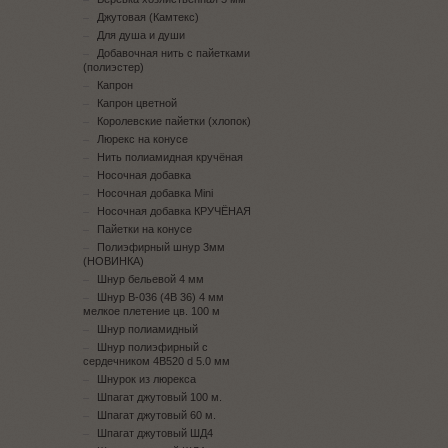
Джутовая (Камтекс)
Для душа и души
Добавочная нить с пайетками
(полиэстер)
Капрон
Капрон цветной
Королевские пайетки (хлопок)
Люрекс на конусе
Нить полиамидная кручёная
Носочная добавка
Носочная добавка Mini
Носочная добавка КРУЧЁНАЯ
Пайетки на конусе
Полиэфирный шнур 3мм
(НОВИНКА)
Шнур бельевой 4 мм
Шнур В-036 (4В 36) 4 мм
мелкое плетение цв. 100 м
Шнур полиамидный
Шнур полиэфирный с
сердечником 4B520 d 5.0 мм
Шнурок из люрекса
Шпагат джутовый 100 м.
Шпагат джутовый 60 м.
Шпагат джутовый ШД4