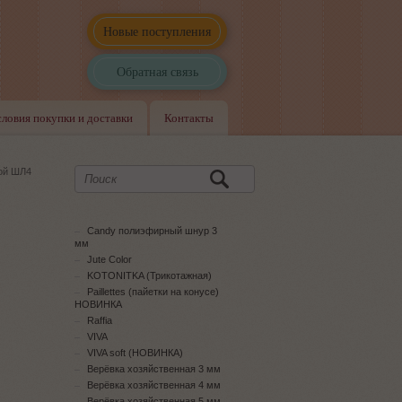
Новые поступления
Обратная связь
словия покупки и доставки
Контакты
ой ШЛ4
Candy полиэфирный шнур 3
мм
Jute Color
KOTONITKA (Трикотажная)
Paillettes (пайетки на конусе)
НОВИНКА
Raffia
VIVA
VIVA soft (НОВИНКА)
Верёвка хозяйственная 3 мм
Верёвка хозяйственная 4 мм
Верёвка хозяйственная 5 мм