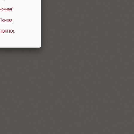
ионная"
,
Тонкая
ОЛОКНО)
.