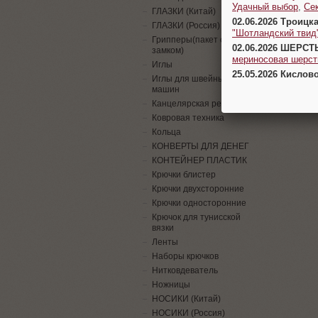
Удачный выбор
,
Се
ГЛАЗКИ (Китай)
02.06.2026 Троицк
ГЛАЗКИ (Россия)
"Шотландский твид
Грипперы(пакет с
02.06.2026 ШЕРСТ
замком)
мериносовая шерсть
Иглы
25.05.2026 Кислов
Иглы для швейных
машин
Канцелярская резинка
Ковровая техника
Кольца
КОНВЕРТЫ ДЛЯ ДЕНЕГ
КОНТЕЙНЕР ПЛАСТИК
Крючки блистер
Крючки двухсторонние
Крючки односторонние
Крючок для тунисской
вязки
Ленты
Наборы крючков
Нитковдеватель
Ножницы
НОСИКИ (Китай)
НОСИКИ (Россия)