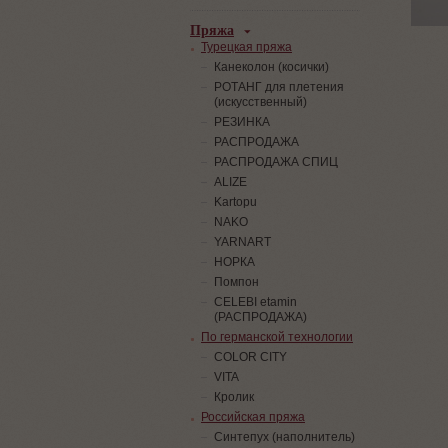
Пряжа
Турецкая пряжа
Канеколон (косички)
РОТАНГ для плетения
(искусственный)
PЕЗИНКА
РАСПРОДАЖА
РАСПРОДАЖА СПИЦ
ALIZE
Kartopu
NAKO
YARNART
НОРКА
Помпон
СELEBI etamin
(РАСПРОДАЖА)
По германской технологии
COLOR CITY
VITA
Кролик
Российская пряжа
Синтепух (наполнитель)