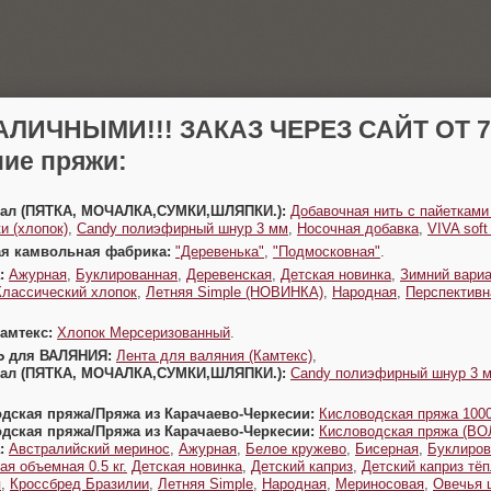
АЛИЧНЫМИ!!! ЗАКАЗ ЧЕРЕЗ САЙТ ОТ 70
ие пряжи:
Урал (ПЯТКА, МОЧАЛКА,СУМКИ,ШЛЯПКИ.):
Добавочная нить с пайетками
и (хлопок)
,
Candy полиэфирный шнур 3 мм
,
Носочная добавка
,
VIVA sof
ая камвольная фабрика:
"Деревенька"
,
"Подмосковная"
.
:
Ажурная
,
Буклированная
,
Деревенская
,
Детская новинка
,
Зимний вариа
Классический хлопок
,
Летняя Simple (НОВИНКА)
,
Народная
,
Перспективн
Камтекс:
Хлопок Мерсеризованный
.
Ь для ВАЛЯНИЯ:
Лента для валяния (Камтекс)
,
Урал (ПЯТКА, МОЧАЛКА,СУМКИ,ШЛЯПКИ.):
Candy полиэфирный шнур 3 
одская пряжа/Пряжа из Карачаево-Черкесии:
Кисловодская пряжа 1000
одская пряжа/Пряжа из Карачаево-Черкесии:
Кисловодская пряжа (В
:
Австралийский меринос
,
Ажурная
,
Белое кружево
,
Бисерная
,
Буклиров
ая объемная 0.5 кг.
Детская новинка
,
Детский каприз
,
Детский каприз тё
я
,
Кроссбред Бразилии
,
Летняя Simple
,
Народная
,
Мериносовая
,
Овечья 