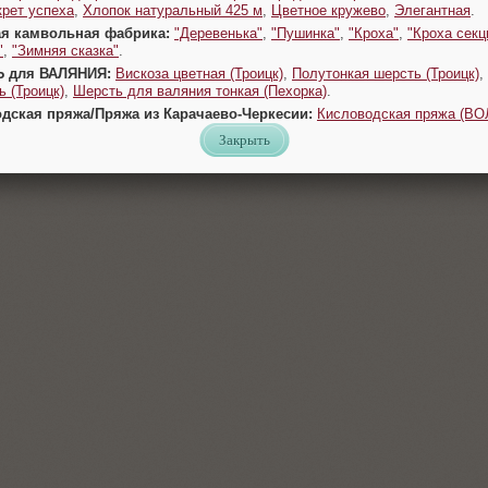
крет успеха
,
Хлопок натуральный 425 м
,
Цветное кружево
,
Элегантная
.
ая камвольная фабрика:
"Деревенька"
,
"Пушинка"
,
"Кроха"
,
"Кроха секц
"
,
"Зимняя сказка"
.
Ь для ВАЛЯНИЯ:
Вискоза цветная (Троицк)
,
Полутонкая шерсть (Троицк)
,
 (Троицк)
,
Шерсть для валяния тонкая (Пехорка)
.
одская пряжа/Пряжа из Карачаево-Черкесии:
Кисловодская пряжа (В
Закрыть