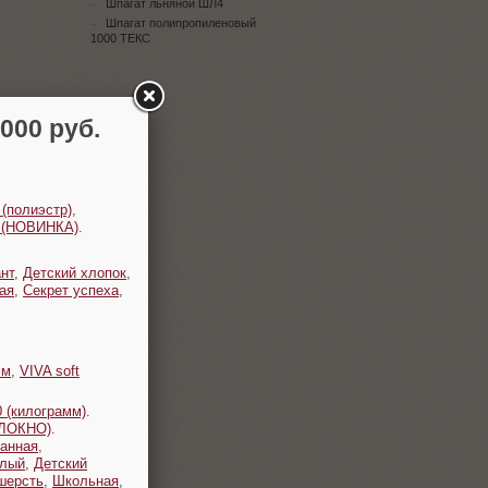
Шпагат льняной ШЛ4
Шпагат полипропиленовый
1000 ТЕКС
00 руб.
 (полиэстр)
,
t (НОВИНКА)
.
нт
,
Детский хлопок
,
ая
,
Секрет успеха
,
мм
,
VIVA soft
 (килограмм)
.
ОЛОКНО)
.
анная
,
плый
,
Детский
шерсть
,
Школьная
,