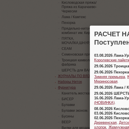
Кисловодская пряжа/
Пряжа из Карачаево-
Черкесии
Лама / Камтекс
Пехорка
Прядильно-ниточный
РАСЧЕТ Н
комбинат им. Кирова
ПЯТКА,
Поступлен
МОЧАЛКА,ШНУР,ПАЙЕТКИ
СЕАМ
Семеновская пряжа
03.08.2026 Лама-
Королевские пайетк
Троицкая камвольная
фабрика
29.06.2026 Троицк
ШЕРСТЬ для ВАЛЯНИЯ
29.06.2026 Пехорка
ЖУРНАЛЫ ПО ВЯЗАНИЮ
Зимняя премьера
,
Мериносовая
.
Наборы Ниток
29.06.2026 Лама / 
Фурнитура
29.06.2026 ШЕРСТ
Канитель жесткая
16.06.2026 Лама-
БИСЕР
(НОВИНКА)
.
Булавки
08.06.2026 Кислов
Булавки эконом.
03.06.2026 Кислов
Бусины
02.06.2026 Пехорка
ВЕЕР
Деревенская
,
Детск
хлопок
,
Жемчужна
Вилки для вязания