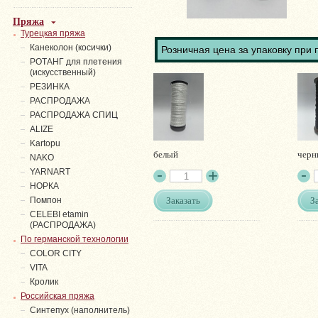
Пряжа
Турецкая пряжа
Канеколон (косички)
Розничная цена за упаковку при 
РОТАНГ для плетения
(искусственный)
PЕЗИНКА
РАСПРОДАЖА
РАСПРОДАЖА СПИЦ
ALIZE
Kartopu
белый
черн
NAKO
YARNART
НОРКА
Заказать
З
Помпон
СELEBI etamin
(РАСПРОДАЖА)
По германской технологии
COLOR CITY
VITA
Кролик
Российская пряжа
Синтепух (наполнитель)