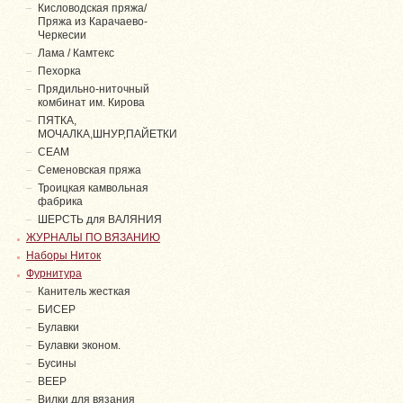
Кисловодская пряжа/
Пряжа из Карачаево-
Черкесии
Лама / Камтекс
Пехорка
Прядильно-ниточный
комбинат им. Кирова
ПЯТКА,
МОЧАЛКА,ШНУР,ПАЙЕТКИ
СЕАМ
Семеновская пряжа
Троицкая камвольная
фабрика
ШЕРСТЬ для ВАЛЯНИЯ
ЖУРНАЛЫ ПО ВЯЗАНИЮ
Наборы Ниток
Фурнитура
Канитель жесткая
БИСЕР
Булавки
Булавки эконом.
Бусины
ВЕЕР
Вилки для вязания