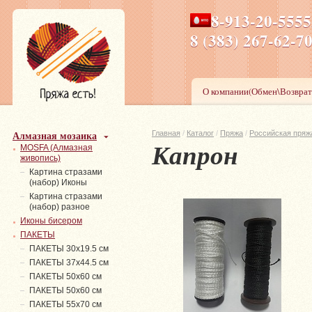
8-913-20-555
ПН-ПТ 8-17,СБ-ВС 9-1
8 (383) 267-6
О компании(Обмен\Возврат
Алмазная мозаика
Главная
/
Каталог
/
Пряжа
/
Российская пряж
Капрон
MOSFA (Алмазная
живопись)
Картина стразами
(набор) Иконы
Картина стразами
(набор) разное
Иконы бисером
ПАКЕТЫ
ПАКЕТЫ 30х19.5 см
ПАКЕТЫ 37х44.5 см
ПАКЕТЫ 50х60 см
ПАКЕТЫ 50х60 см
ПАКЕТЫ 55х70 см