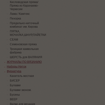
Кисловодская пряжа/
Пряжа из Карачаево-
Черкесии
Лама / Камтекс
Пехорка
Прядильно-ниточный
комбинат им. Кирова
ПЯТКА,
МОЧАЛКА,ШНУР,ПАЙЕТКИ
СЕАМ
Семеновская пряжа
Троицкая камвольная
фабрика
ШЕРСТЬ для ВАЛЯНИЯ
ЖУРНАЛЫ ПО ВЯЗАНИЮ
Наборы Ниток
Фурнитура
Канитель жесткая
БИСЕР
Булавки
Булавки эконом.
Бусины
ВЕЕР
Вилки для вязания