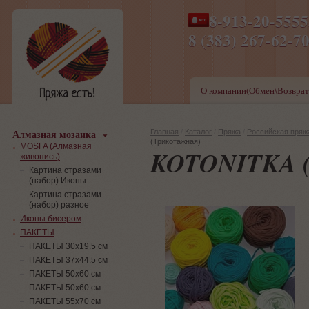
8-913-20-555
ПН-ПТ 8-17,СБ-ВС 9-1
8 (383) 267-6
О компании(Обмен\Возврат
Алмазная мозаика
Главная
/
Каталог
/
Пряжа
/
Российская пряж
(Трикотажная)
MOSFA (Алмазная
KOTONITKA 
живопись)
Картина стразами
(набор) Иконы
Картина стразами
(набор) разное
Иконы бисером
ПАКЕТЫ
ПАКЕТЫ 30х19.5 см
ПАКЕТЫ 37х44.5 см
ПАКЕТЫ 50х60 см
ПАКЕТЫ 50х60 см
ПАКЕТЫ 55х70 см