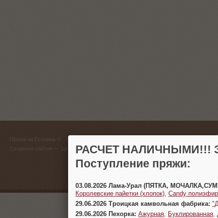
ГЛАВНЫЙ
Пряжа на Есенина ©
(383) 
РАСЧЕТ НАЛИЧНЫМИ!!! З
Создание сайтов
— 1gt.ru
Поступление пряжи:
г. Новосиб
03.08.2026 Лама-Урал (ПЯТКА, МОЧАЛКА,СУ
Королевские пайетки (хлопок)
,
Candy полиэфир
29.06.2026 Троицкая камвольная фабрика:
"
29.06.2026 Пехорка:
Ажурная
,
Буклированная
,