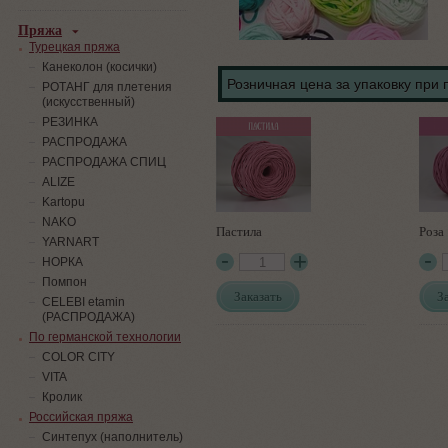
Пряжа
Турецкая пряжа
Канеколон (косички)
Розничная цена за упаковку при 
РОТАНГ для плетения
(искусственный)
PЕЗИНКА
РАСПРОДАЖА
РАСПРОДАЖА СПИЦ
ALIZE
Kartopu
NAKO
Пастила
Роза
YARNART
НОРКА
Помпон
Заказать
З
СELEBI etamin
(РАСПРОДАЖА)
По германской технологии
COLOR CITY
VITA
Кролик
Российская пряжа
Синтепух (наполнитель)