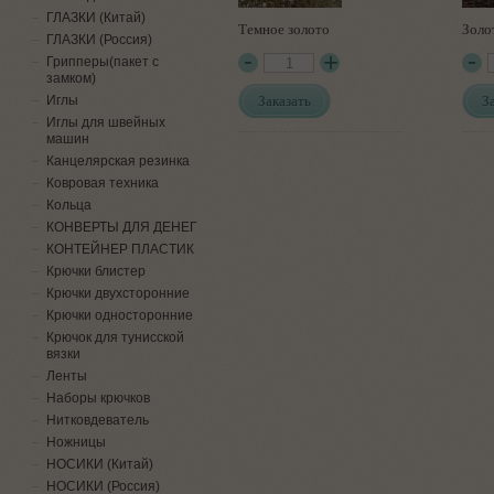
ГЛАЗКИ (Китай)
Темное золото
Золо
ГЛАЗКИ (Россия)
Грипперы(пакет с
замком)
Заказать
З
Иглы
Иглы для швейных
машин
Канцелярская резинка
Ковровая техника
Кольца
КОНВЕРТЫ ДЛЯ ДЕНЕГ
КОНТЕЙНЕР ПЛАСТИК
Крючки блистер
Крючки двухсторонние
Крючки односторонние
Крючок для тунисской
вязки
Ленты
Наборы крючков
Нитковдеватель
Ножницы
НОСИКИ (Китай)
НОСИКИ (Россия)