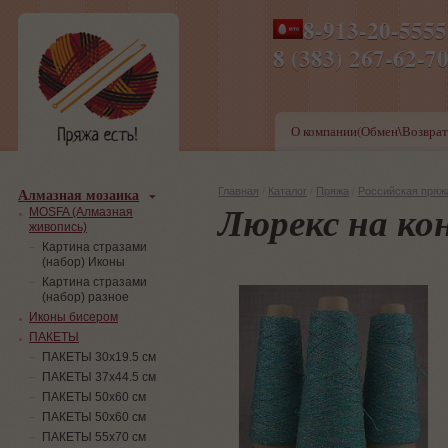
8-913-20-555
ПН-ПТ 8-17,СБ-ВС 9-1
8 (383) 267-6
О компании(Обмен\Возврат
Алмазная мозаика
Главная
/
Каталог
/
Пряжа
/
Российская пряж
Люрекс на ко
MOSFA (Алмазная
живопись)
Картина стразами
(набор) Иконы
Картина стразами
(набор) разное
Иконы бисером
ПАКЕТЫ
ПАКЕТЫ 30х19.5 см
ПАКЕТЫ 37х44.5 см
ПАКЕТЫ 50х60 см
ПАКЕТЫ 50х60 см
ПАКЕТЫ 55х70 см