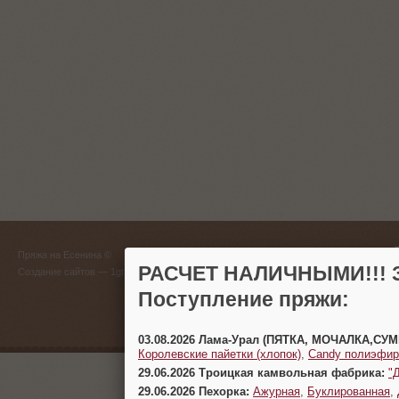
ГЛАВНЫЙ
Пряжа на Есенина ©
(383) 
РАСЧЕТ НАЛИЧНЫМИ!!! З
Создание сайтов
— 1gt.ru
Поступление пряжи:
г. Новосиб
03.08.2026 Лама-Урал (ПЯТКА, МОЧАЛКА,СУ
Королевские пайетки (хлопок)
,
Candy полиэфир
29.06.2026 Троицкая камвольная фабрика:
"
29.06.2026 Пехорка:
Ажурная
,
Буклированная
,