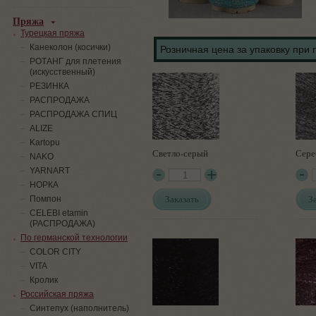
Пряжа
Турецкая пряжа
Канеколон (косички)
Розничная цена за упаковку при 
РОТАНГ для плетения
(искусственный)
PЕЗИНКА
РАСПРОДАЖА
РАСПРОДАЖА СПИЦ
ALIZE
Kartopu
Светло-серый
Сере
NAKO
YARNART
НОРКА
Заказать
З
Помпон
СELEBI etamin
(РАСПРОДАЖА)
По германской технологии
COLOR CITY
VITA
Кролик
Российская пряжа
Синтепух (наполнитель)