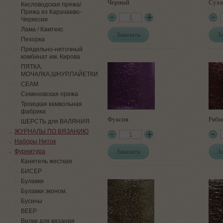
Черный
Суха
Кисловодская пряжа/
Пряжа из Карачаево-
Черкесии
Лама / Камтекс
Заказать
З
Пехорка
Прядильно-ниточный
комбинат им. Кирова
ПЯТКА,
МОЧАЛКА,ШНУР,ПАЙЕТКИ
СЕАМ
Семеновская пряжа
Троицкая камвольная
фабрика
Фуксия
Ряби
ШЕРСТЬ для ВАЛЯНИЯ
ЖУРНАЛЫ ПО ВЯЗАНИЮ
Наборы Ниток
Заказать
З
Фурнитура
Канитель жесткая
БИСЕР
Булавки
Булавки эконом.
Бусины
ВЕЕР
Вилки для вязания