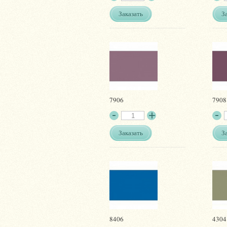
Заказать
З
7906
7908
Заказать
З
8406
4304