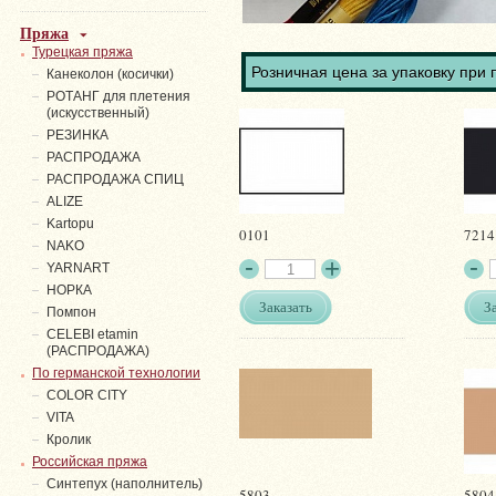
Пряжа
Турецкая пряжа
Розничная цена за упаковку при 
Канеколон (косички)
РОТАНГ для плетения
(искусственный)
PЕЗИНКА
РАСПРОДАЖА
РАСПРОДАЖА СПИЦ
ALIZE
Kartopu
0101
7214
NAKO
YARNART
НОРКА
Заказать
З
Помпон
СELEBI etamin
(РАСПРОДАЖА)
По германской технологии
COLOR CITY
VITA
Кролик
Российская пряжа
Синтепух (наполнитель)
5803
5804