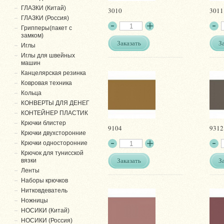
ГЛАЗКИ (Китай)
3010
3011
ГЛАЗКИ (Россия)
Грипперы(пакет с
замком)
Заказать
З
Иглы
Иглы для швейных
машин
Канцелярская резинка
Ковровая техника
Кольца
КОНВЕРТЫ ДЛЯ ДЕНЕГ
КОНТЕЙНЕР ПЛАСТИК
Крючки блистер
9104
9312
Крючки двухсторонние
Крючки односторонние
Крючок для тунисской
Заказать
З
вязки
Ленты
Наборы крючков
Нитковдеватель
Ножницы
НОСИКИ (Китай)
НОСИКИ (Россия)