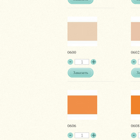
0600
0602
Заказать
З
0606
0608