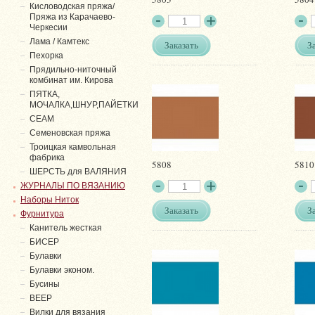
Кисловодская пряжа/
Пряжа из Карачаево-
Черкесии
Лама / Камтекс
Заказать
З
Пехорка
Прядильно-ниточный
комбинат им. Кирова
ПЯТКА,
МОЧАЛКА,ШНУР,ПАЙЕТКИ
СЕАМ
Семеновская пряжа
Троицкая камвольная
фабрика
5808
5810
ШЕРСТЬ для ВАЛЯНИЯ
ЖУРНАЛЫ ПО ВЯЗАНИЮ
Наборы Ниток
Заказать
З
Фурнитура
Канитель жесткая
БИСЕР
Булавки
Булавки эконом.
Бусины
ВЕЕР
Вилки для вязания