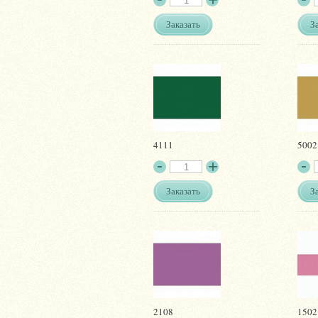
Заказать
З
4111
5002
Заказать
З
2108
1502