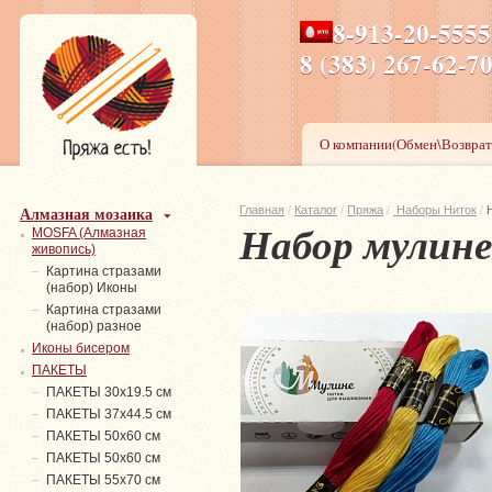
8-913-20-555
ПН-ПТ 8-17,СБ-ВС 9-1
8 (383) 267-6
О компании(Обмен\Возврат
Алмазная мозаика
Главная
/
Каталог
/
Пряжа
/
Наборы Ниток
/
Набор мулин
MOSFA (Алмазная
живопись)
Картина стразами
(набор) Иконы
Картина стразами
(набор) разное
Иконы бисером
ПАКЕТЫ
ПАКЕТЫ 30х19.5 см
ПАКЕТЫ 37х44.5 см
ПАКЕТЫ 50х60 см
ПАКЕТЫ 50х60 см
ПАКЕТЫ 55х70 см