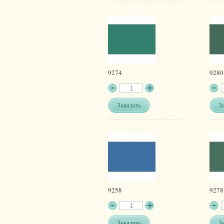
9274
9280
Заказать
З
9258
9278
Заказать
З