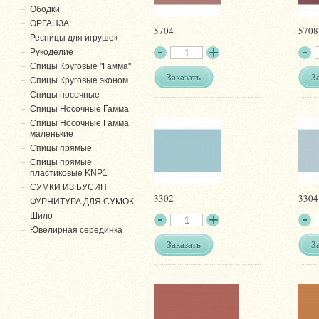
Ободки
ОРГАНЗА
5704
5708
Ресницы для игрушек
Рукоделие
Спицы Круговые "Гамма"
Заказать
З
Спицы Круговые эконом.
Спицы носочные
Спицы Носочные Гамма
Спицы Носочные Гамма
маленькие
Спицы прямые
Спицы прямые
пластиковые KNP1
СУМКИ ИЗ БУСИН
3302
3304
ФУРНИТУРА ДЛЯ СУМОК
Шило
Ювелирная серединка
Заказать
З