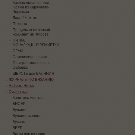
Кисловодская пряжа/
Пряжа из Карачаево-
Черкесии
Лама / Камтекс
Пехорка
Прядильно-ниточный
комбинат им. Кирова
ПЯТКА,
МОЧАЛКА,ШНУР,ПАЙЕТКИ
СЕАМ
Семеновская пряжа
Троицкая камвольная
фабрика
ШЕРСТЬ для ВАЛЯНИЯ
ЖУРНАЛЫ ПО ВЯЗАНИЮ
Наборы Ниток
Фурнитура
Канитель жесткая
БИСЕР
Булавки
Булавки эконом.
Бусины
ВЕЕР
Вилки для вязания