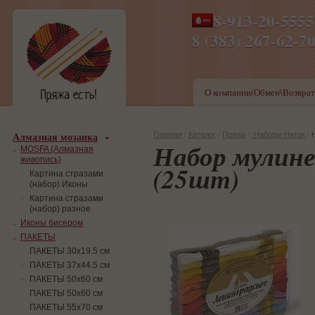
8-913-20-555
ПН-ПТ 8-17,СБ-ВС 9-1
8 (383) 267-6
О компании(Обмен\Возврат
Алмазная мозаика
Главная
/
Каталог
/
Пряжа
/
Наборы Ниток
/
Набор мулине
MOSFA (Алмазная
живопись)
(25шт)
Картина стразами
(набор) Иконы
Картина стразами
(набор) разное
Иконы бисером
ПАКЕТЫ
ПАКЕТЫ 30х19.5 см
ПАКЕТЫ 37х44.5 см
ПАКЕТЫ 50х60 см
ПАКЕТЫ 50х60 см
ПАКЕТЫ 55х70 см