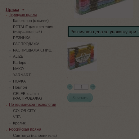
Пряжа
Турецкая пряжа
Канеколон (косички)
РОТАНГ для плетения
Розничная цена за упаковку при 
(искусственный)
PЕЗИНКА
РАСПРОДАЖА
РАСПРОДАЖА СПИЦ
ALIZE
Kartopu
NAKO
YARNART
-
-
НОРКА
Помпон
СELEBI etamin
Заказать
(РАСПРОДАЖА)
По германской технологии
COLOR CITY
VITA
Кролик
Российская пряжа
Синтепух (наполнитель)