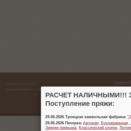
ГЛАВНЫЙ
Пряжа на Есенина ©
(383) 
Создание сайтов
— 1gt.ru
РАСЧЕТ НАЛИЧНЫМИ!!! З
г. Новосиб
Поступление пряжи:
29.06.2026 Троицкая камвольная фабрика:
"
29.06.2026 Пехорка:
Ажурная
,
Буклированная
,
Зимняя премьера
,
Классический хлопок
,
Летня