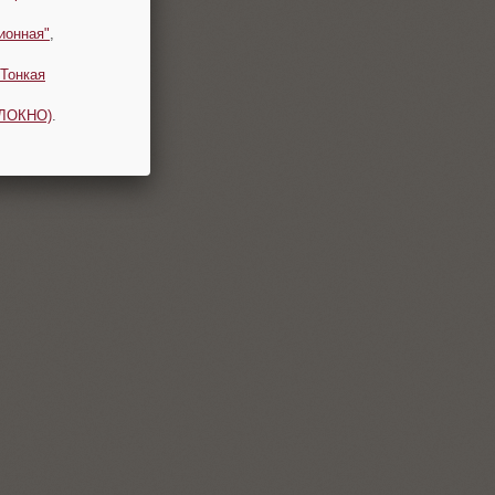
ионная"
,
Тонкая
ОЛОКНО)
.