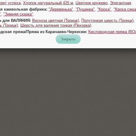
крет успеха
,
Хлопок натуральный 425 м
,
Цветное кружево
,
Элегантная
.
ая камвольная фабрика:
"Деревенька"
,
"Пушинка"
,
"Кроха"
,
"Кроха секц
"
,
"Зимняя сказка"
.
Ь для ВАЛЯНИЯ:
Вискоза цветная (Троицк)
,
Полутонкая шерсть (Троицк)
,
 (Троицк)
,
Шерсть для валяния тонкая (Пехорка)
.
одская пряжа/Пряжа из Карачаево-Черкесии:
Кисловодская пряжа (В
Закрыть