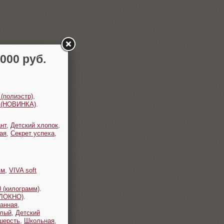
00 руб.
 (полиэстр)
,
t (НОВИНКА)
.
нт
,
Детский хлопок
,
ая
,
Секрет успеха
,
мм
,
VIVA soft
 (килограмм)
.
ОЛОКНО)
.
анная
,
плый
,
Детский
шерсть
,
Школьная
,