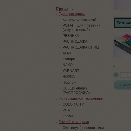
Пряжа
Турецкая пряжа
Канеколон (косички)
Розничн
РОТАНГ для плетения
(искусственный)
PЕЗИНКА
РАСПРОДАЖА
РАСПРОДАЖА СПИЦ
ALIZE
Kartopu
NAKO
-
YARNART
НОРКА
Помпон
Заказат
СELEBI etamin
(РАСПРОДАЖА)
По германской технологии
COLOR CITY
VITA
Кролик
Российская пряжа
Синтепух (наполнитель)