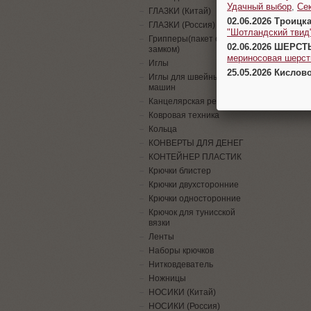
Удачный выбор
,
Се
ГЛАЗКИ (Китай)
02.06.2026 Троицк
ГЛАЗКИ (Россия)
"Шотландский твид
Грипперы(пакет с
02.06.2026 ШЕРСТ
замком)
мериносовая шерсть
Иглы
25.05.2026 Кислов
Иглы для швейных
машин
Канцелярская резинка
Ковровая техника
Кольца
КОНВЕРТЫ ДЛЯ ДЕНЕГ
КОНТЕЙНЕР ПЛАСТИК
Крючки блистер
Крючки двухсторонние
Крючки односторонние
Крючок для тунисской
вязки
Ленты
Наборы крючков
Нитковдеватель
Ножницы
НОСИКИ (Китай)
НОСИКИ (Россия)