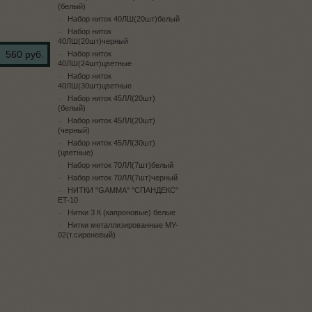
(белый)
Набор ниток 40ЛШ(20шт)белый
Набор ниток
40ЛШ(20шт)черный
560 руб.
Набор ниток
40ЛШ(24шт)цветные
Набор ниток
40ЛШ(30шт)цветные
Набор ниток 45ЛЛ(20шт)
(белый)
Набор ниток 45ЛЛ(20шт)
(черный)
Набор ниток 45ЛЛ(30шт)
(цветные)
Набор ниток 70ЛЛ(7шт)белый
Набор ниток 70ЛЛ(7шт)черный
НИТКИ "GAMMA" "СПАНДЕКС"
ET-10
Нитки 3 К (капроновые) белые
Нитки металлизированные MY-
02(т.сиреневый)