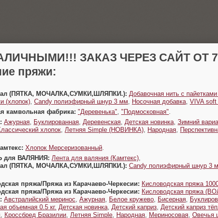
АЛИЧНЫМИ!!! ЗАКАЗ ЧЕРЕЗ САЙТ ОТ 70
ие пряжи:
Урал (ПЯТКА, МОЧАЛКА,СУМКИ,ШЛЯПКИ.):
Добавочная нить с пайетками
и (хлопок)
,
Candy полиэфирный шнур 3 мм
,
Носочная добавка
,
VIVA sof
ая камвольная фабрика:
"Деревенька"
,
"Подмосковная"
.
:
Ажурная
,
Буклированная
,
Деревенская
,
Детская новинка
,
Зимний вариа
Классический хлопок
,
Летняя Simple (НОВИНКА)
,
Народная
,
Перспективн
Камтекс:
Хлопок Мерсеризованный
.
Ь для ВАЛЯНИЯ:
Лента для валяния (Камтекс)
,
Урал (ПЯТКА, МОЧАЛКА,СУМКИ,ШЛЯПКИ.):
Candy полиэфирный шнур 3 
одская пряжа/Пряжа из Карачаево-Черкесии:
Кисловодская пряжа 1000
одская пряжа/Пряжа из Карачаево-Черкесии:
Кисловодская пряжа (В
:
Австралийский меринос
,
Ажурная
,
Белое кружево
,
Бисерная
,
Буклиров
ая объемная 0.5 кг.
Детская новинка
,
Детский каприз
,
Детский каприз тё
я
,
Кроссбред Бразилии
,
Летняя Simple
,
Народная
,
Мериносовая
,
Овечья 