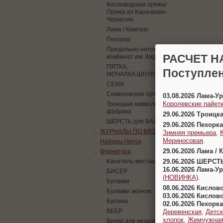
Кисловодская пряжа/
Пряжа из Карачаево-
Черкесии
Лама / Камтекс
Пехорка
Прядильно-ниточный
РАСЧЕТ Н
комбинат им. Кирова
ПЯТКА,
Поступлен
МОЧАЛКА,ШНУР,ПАЙЕТКИ
СЕАМ
Семеновская пряжа
03.08.2026 Лама-
Королевские пайетк
Троицкая камвольная
фабрика
29.06.2026 Троицк
ШЕРСТЬ для ВАЛЯНИЯ
29.06.2026 Пехорка
ЖУРНАЛЫ ПО ВЯЗАНИЮ
Зимняя премьера
,
Мериносовая
.
Наборы Ниток
29.06.2026 Лама / 
Фурнитура
29.06.2026 ШЕРСТ
Канитель жесткая
16.06.2026 Лама-
БИСЕР
(НОВИНКА)
.
Булавки
08.06.2026 Кислов
Булавки эконом.
03.06.2026 Кислов
Бусины
02.06.2026 Пехорка
ВЕЕР
Деревенская
,
Детск
хлопок
,
Жемчужна
Вилки для вязания