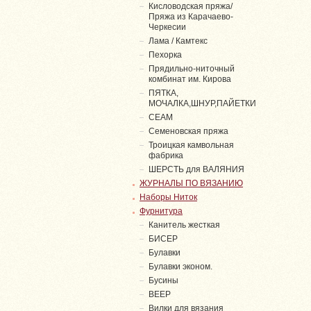
Кисловодская пряжа/
Пряжа из Карачаево-
Черкесии
Лама / Камтекс
Пехорка
Прядильно-ниточный
комбинат им. Кирова
ПЯТКА,
МОЧАЛКА,ШНУР,ПАЙЕТКИ
СЕАМ
Семеновская пряжа
Троицкая камвольная
фабрика
ШЕРСТЬ для ВАЛЯНИЯ
ЖУРНАЛЫ ПО ВЯЗАНИЮ
Наборы Ниток
Фурнитура
Канитель жесткая
БИСЕР
Булавки
Булавки эконом.
Бусины
ВЕЕР
Вилки для вязания