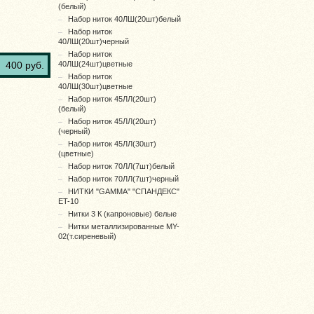
(белый)
Набор ниток 40ЛШ(20шт)белый
Набор ниток
40ЛШ(20шт)черный
Набор ниток
400 руб.
40ЛШ(24шт)цветные
Набор ниток
40ЛШ(30шт)цветные
Набор ниток 45ЛЛ(20шт)
(белый)
Набор ниток 45ЛЛ(20шт)
(черный)
Набор ниток 45ЛЛ(30шт)
(цветные)
Набор ниток 70ЛЛ(7шт)белый
Набор ниток 70ЛЛ(7шт)черный
НИТКИ "GAMMA" "СПАНДЕКС"
ET-10
Нитки 3 К (капроновые) белые
Нитки металлизированные MY-
02(т.сиреневый)