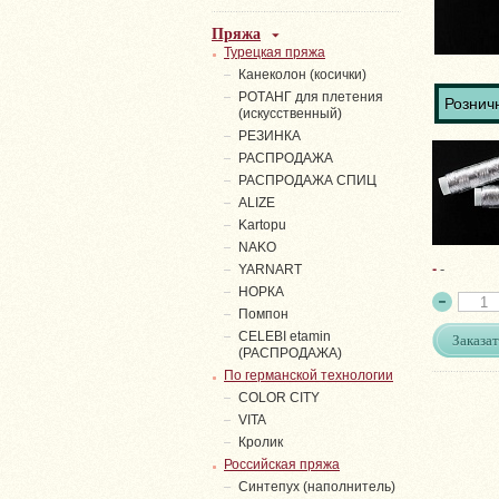
Пряжа
Турецкая пряжа
Канеколон (косички)
РОТАНГ для плетения
Розничн
(искусственный)
PЕЗИНКА
РАСПРОДАЖА
РАСПРОДАЖА СПИЦ
ALIZE
Kartopu
NAKO
-
-
YARNART
НОРКА
Помпон
СELEBI etamin
Заказат
(РАСПРОДАЖА)
По германской технологии
COLOR CITY
VITA
Кролик
Российская пряжа
Синтепух (наполнитель)