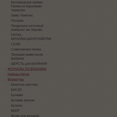
Кисловодская пряжа/
Пряжа из Карачаево-
Черкесии
Лама / Камтекс
Пехорка
Прядильно-ниточный
комбинат им. Кирова
ПЯТКА,
МОЧАЛКА,ШНУР,ПАЙЕТКИ
СЕАМ
Семеновская пряжа
Троицкая камвольная
фабрика
ШЕРСТЬ для ВАЛЯНИЯ
ЖУРНАЛЫ ПО ВЯЗАНИЮ
Наборы Ниток
Фурнитура
Канитель жесткая
БИСЕР
Булавки
Булавки эконом.
Бусины
ВЕЕР
Вилки для вязания