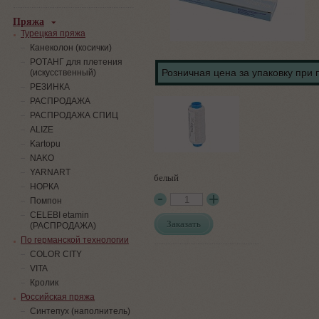
Пряжа
Турецкая пряжа
Канеколон (косички)
РОТАНГ для плетения
Розничная цена за упаковку при 
(искусственный)
PЕЗИНКА
РАСПРОДАЖА
РАСПРОДАЖА СПИЦ
ALIZE
Kartopu
NAKO
YARNART
белый
НОРКА
Помпон
СELEBI etamin
Заказать
(РАСПРОДАЖА)
По германской технологии
COLOR CITY
VITA
Кролик
Российская пряжа
Синтепух (наполнитель)