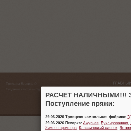
ГЛАВНЫЙ
Пряжа на Есенина ©
(383) 
Создание сайтов
— 1gt.ru
РАСЧЕТ НАЛИЧНЫМИ!!! З
г. Новосиб
Поступление пряжи:
29.06.2026 Троицкая камвольная фабрика:
"
29.06.2026 Пехорка:
Ажурная
,
Буклированная
,
Зимняя премьера
,
Классический хлопок
,
Летня