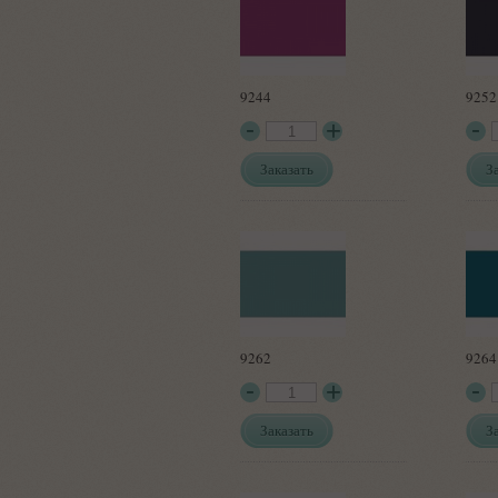
9244
9252
Заказать
З
9262
9264
Заказать
З