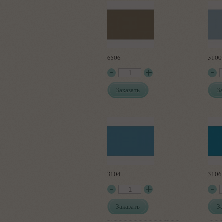
6606
3100
Заказать
З
3104
3106
Заказать
З