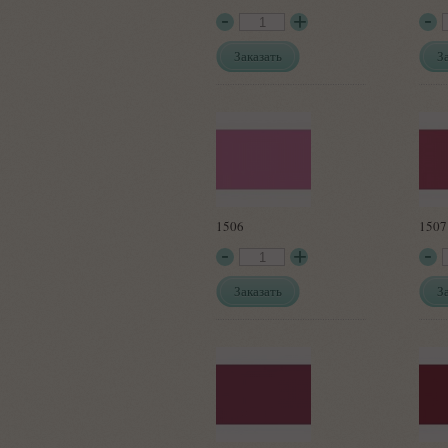
Заказать
З
1506
1507
Заказать
З