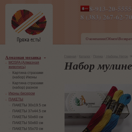
8-913-20-555
ПН-ПТ 8-17,СБ-ВС 9-1
8 (383) 267-6
О компании(Обмен\Возврат
Алмазная мозаика
Главная
/
Каталог
/
Пряжа
/
Наборы Ниток
/
Набор мулин
MOSFA (Алмазная
живопись)
Картина стразами
(набор) Иконы
Картина стразами
(набор) разное
Иконы бисером
ПАКЕТЫ
ПАКЕТЫ 30х19.5 см
ПАКЕТЫ 37х44.5 см
ПАКЕТЫ 50х60 см
ПАКЕТЫ 50х60 см
ПАКЕТЫ 55х70 см