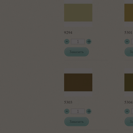
9294
5301
Заказать
З
5303
5304
Заказать
З