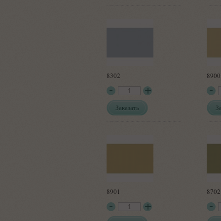
8302
8900
Заказать
З
8901
8702