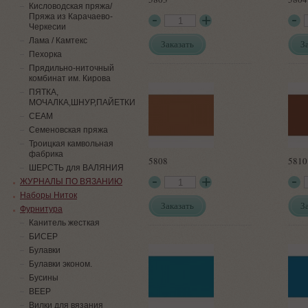
Кисловодская пряжа/
Пряжа из Карачаево-
Черкесии
Лама / Камтекс
Заказать
З
Пехорка
Прядильно-ниточный
комбинат им. Кирова
ПЯТКА,
МОЧАЛКА,ШНУР,ПАЙЕТКИ
СЕАМ
Семеновская пряжа
Троицкая камвольная
фабрика
5808
5810
ШЕРСТЬ для ВАЛЯНИЯ
ЖУРНАЛЫ ПО ВЯЗАНИЮ
Наборы Ниток
Заказать
З
Фурнитура
Канитель жесткая
БИСЕР
Булавки
Булавки эконом.
Бусины
ВЕЕР
Вилки для вязания