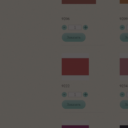
9206
9209
Заказать
З
9222
9234
Заказать
З