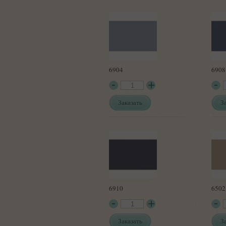
6904
6908
Заказать
З
6910
6502
Заказать
З