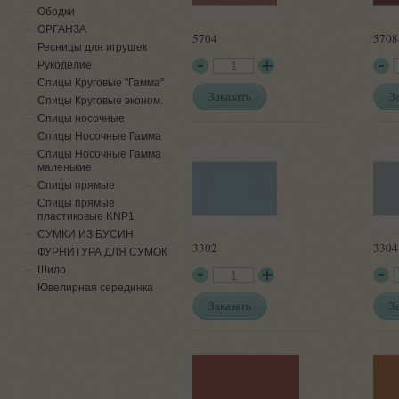
Ободки
ОРГАНЗА
5704
5708
Ресницы для игрушек
Рукоделие
Спицы Круговые "Гамма"
Заказать
З
Спицы Круговые эконом.
Спицы носочные
Спицы Носочные Гамма
Спицы Носочные Гамма
маленькие
Спицы прямые
Спицы прямые
пластиковые KNP1
СУМКИ ИЗ БУСИН
3302
3304
ФУРНИТУРА ДЛЯ СУМОК
Шило
Ювелирная серединка
Заказать
З