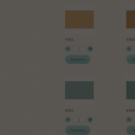
5502
5504
Заказать
З
8502
8504
Заказать
З