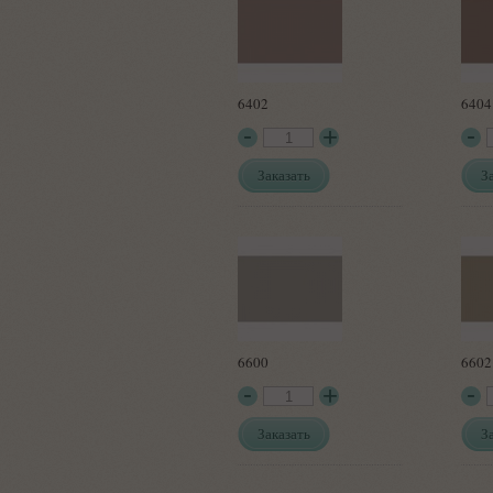
6402
6404
Заказать
З
6600
6602
Заказать
З