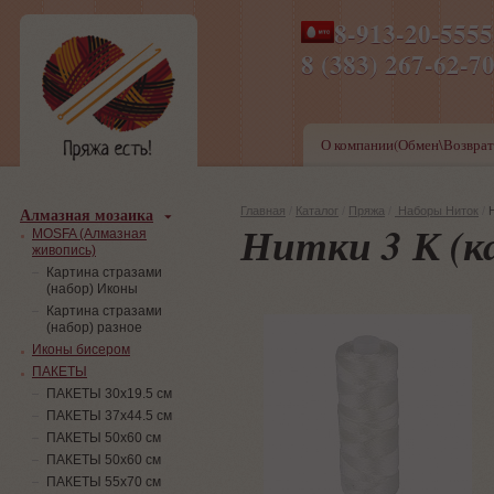
8-913-20-555
ПН-ПТ 8-17,СБ-ВС 9-1
8 (383) 267-6
О компании(Обмен\Возврат
Алмазная мозаика
Главная
/
Каталог
/
Пряжа
/
Наборы Ниток
/
Нитки 3 К (к
MOSFA (Алмазная
живопись)
Картина стразами
(набор) Иконы
Картина стразами
(набор) разное
Иконы бисером
ПАКЕТЫ
ПАКЕТЫ 30х19.5 см
ПАКЕТЫ 37х44.5 см
ПАКЕТЫ 50х60 см
ПАКЕТЫ 50х60 см
ПАКЕТЫ 55х70 см