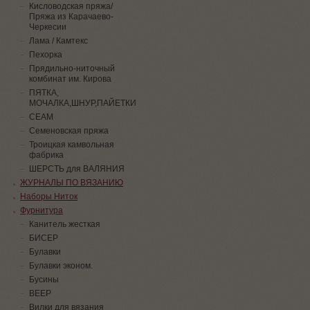
Кисловодская пряжа/
Пряжа из Карачаево-
Черкесии
Лама / Камтекс
Пехорка
Прядильно-ниточный
комбинат им. Кирова
ПЯТКА,
МОЧАЛКА,ШНУР,ПАЙЕТКИ
СЕАМ
Семеновская пряжа
Троицкая камвольная
фабрика
ШЕРСТЬ для ВАЛЯНИЯ
ЖУРНАЛЫ ПО ВЯЗАНИЮ
Наборы Ниток
Фурнитура
Канитель жесткая
БИСЕР
Булавки
Булавки эконом.
Бусины
ВЕЕР
Вилки для вязания