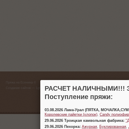
ГЛАВНЫЙ
Пряжа на Есенина ©
(383) 
РАСЧЕТ НАЛИЧНЫМИ!!! З
Создание сайтов
— 1gt.ru
Поступление пряжи:
г. Новосиб
03.08.2026 Лама-Урал (ПЯТКА, МОЧАЛКА,СУ
Королевские пайетки (хлопок)
,
Candy полиэфир
29.06.2026 Троицкая камвольная фабрика:
"
29.06.2026 Пехорка:
Ажурная
,
Буклированная
,