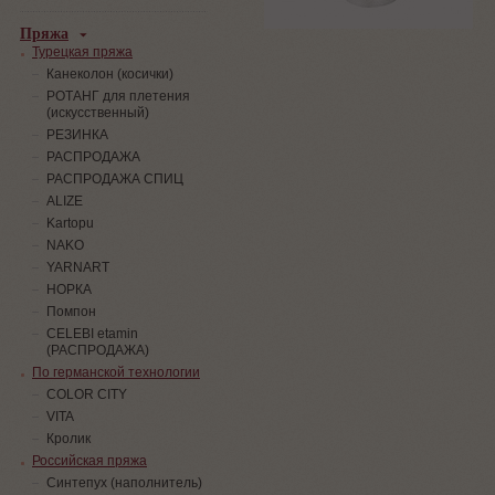
Пряжа
Турецкая пряжа
Канеколон (косички)
РОТАНГ для плетения
(искусственный)
PЕЗИНКА
РАСПРОДАЖА
РАСПРОДАЖА СПИЦ
ALIZE
Kartopu
NAKO
YARNART
НОРКА
Помпон
СELEBI etamin
(РАСПРОДАЖА)
По германской технологии
COLOR CITY
VITA
Кролик
Российская пряжа
Синтепух (наполнитель)