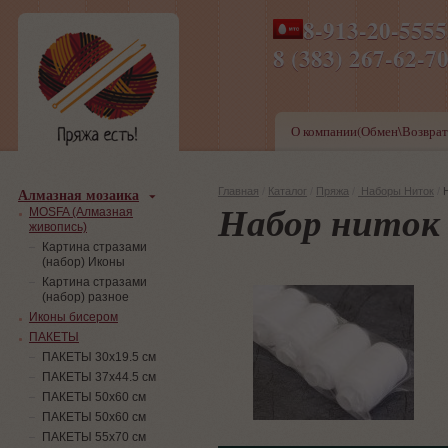
8-913-20-555
ПН-ПТ 8-17,СБ-ВС 9-1
8 (383) 267-6
О компании(Обмен\Возврат
Алмазная мозаика
Главная
/
Каталог
/
Пряжа
/
Наборы Ниток
/
Набор ниток
MOSFA (Алмазная
живопись)
Картина стразами
(набор) Иконы
Картина стразами
(набор) разное
Иконы бисером
ПАКЕТЫ
ПАКЕТЫ 30х19.5 см
ПАКЕТЫ 37х44.5 см
ПАКЕТЫ 50х60 см
ПАКЕТЫ 50х60 см
ПАКЕТЫ 55х70 см