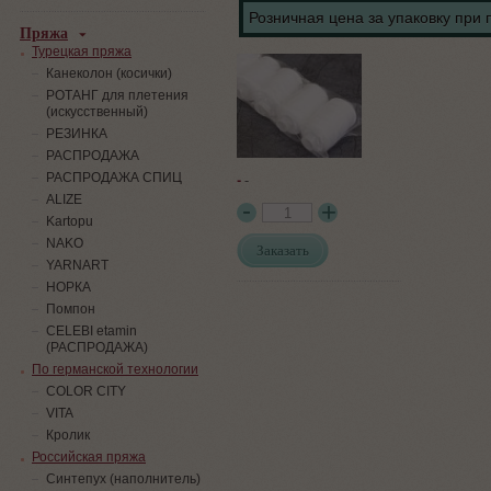
Розничная цена за упаковку при 
Пряжа
Турецкая пряжа
Канеколон (косички)
РОТАНГ для плетения
(искусственный)
PЕЗИНКА
РАСПРОДАЖА
-
-
РАСПРОДАЖА СПИЦ
ALIZE
Kartopu
NAKO
Заказать
YARNART
НОРКА
Помпон
СELEBI etamin
(РАСПРОДАЖА)
По германской технологии
COLOR CITY
VITA
Кролик
Российская пряжа
Синтепух (наполнитель)