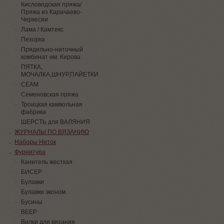
Кисловодская пряжа/
Пряжа из Карачаево-
Черкесии
Лама / Камтекс
Пехорка
Прядильно-ниточный
комбинат им. Кирова
ПЯТКА,
МОЧАЛКА,ШНУР,ПАЙЕТКИ
СЕАМ
Семеновская пряжа
Троицкая камвольная
фабрика
ШЕРСТЬ для ВАЛЯНИЯ
ЖУРНАЛЫ ПО ВЯЗАНИЮ
Наборы Ниток
Фурнитура
Канитель жесткая
БИСЕР
Булавки
Булавки эконом.
Бусины
ВЕЕР
Вилки для вязания