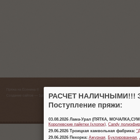
ГЛАВНЫЙ
Пряжа на Есенина ©
(383) 
РАСЧЕТ НАЛИЧНЫМИ!!! З
Создание сайтов
— 1gt.ru
Поступление пряжи:
г. Новосиб
03.08.2026 Лама-Урал (ПЯТКА, МОЧАЛКА,СУ
Королевские пайетки (хлопок)
,
Candy полиэфир
29.06.2026 Троицкая камвольная фабрика:
"
29.06.2026 Пехорка:
Ажурная
,
Буклированная
,