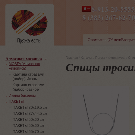
8-913-20-555
ПН-ПТ 8-17,СБ-ВС 9-1
8 (383) 267-6
О компании(Обмен\Возврат
Алмазная мозаика
Главная
/
Каталог
/
Пряжа
/
Фурнитура
/
Спи
Спицы тросик 
MOSFA (Алмазная
живопись)
Картина стразами
(набор) Иконы
Картина стразами
(набор) разное
Иконы бисером
ПАКЕТЫ
ПАКЕТЫ 30х19.5 см
ПАКЕТЫ 37х44.5 см
ПАКЕТЫ 50х60 см
ПАКЕТЫ 50х60 см
ПАКЕТЫ 55х70 см