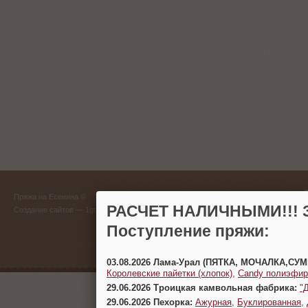
ГЛАВНЫЙ
Пряжа на Есенина ©
(383) 
РАСЧЕТ НАЛИЧНЫМИ!!! З
Создание сайтов
— 1gt.ru
Поступление пряжи:
г. Новосиб
03.08.2026 Лама-Урал (ПЯТКА, МОЧАЛКА,СУ
Королевские пайетки (хлопок)
,
Candy полиэфир
29.06.2026 Троицкая камвольная фабрика:
"
29.06.2026 Пехорка:
Ажурная
,
Буклированная
,