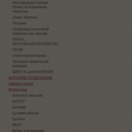
Кисловодская пряжа/
Пряжа из Карачаево-
Черкесии
Лама / Камтекс
Пехорка
Прядильно-ниточный
комбинат им. Кирова
ПЯТКА,
МОЧАЛКА,ШНУР,ПАЙЕТКИ
СЕАМ
Семеновская пряжа
Троицкая камвольная
фабрика
ШЕРСТЬ для ВАЛЯНИЯ
ЖУРНАЛЫ ПО ВЯЗАНИЮ
Наборы Ниток
Фурнитура
Канитель жесткая
БИСЕР
Булавки
Булавки эконом.
Бусины
ВЕЕР
Вилки для вязания