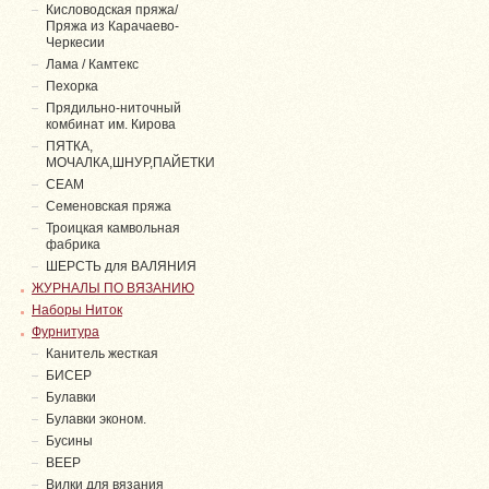
Кисловодская пряжа/
Пряжа из Карачаево-
Черкесии
Лама / Камтекс
Пехорка
Прядильно-ниточный
комбинат им. Кирова
ПЯТКА,
МОЧАЛКА,ШНУР,ПАЙЕТКИ
СЕАМ
Семеновская пряжа
Троицкая камвольная
фабрика
ШЕРСТЬ для ВАЛЯНИЯ
ЖУРНАЛЫ ПО ВЯЗАНИЮ
Наборы Ниток
Фурнитура
Канитель жесткая
БИСЕР
Булавки
Булавки эконом.
Бусины
ВЕЕР
Вилки для вязания