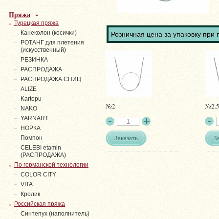
Пряжа
Турецкая пряжа
Канеколон (косички)
Розничная цена за упаковку при 
РОТАНГ для плетения
(искусственный)
PЕЗИНКА
РАСПРОДАЖА
РАСПРОДАЖА СПИЦ
ALIZE
Kartopu
№2
№2.
NAKO
YARNART
НОРКА
Заказать
З
Помпон
СELEBI etamin
(РАСПРОДАЖА)
По германской технологии
COLOR CITY
VITA
Кролик
Российская пряжа
Синтепух (наполнитель)