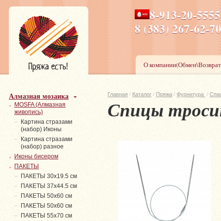
8-913-20-555
ПН-ПТ 8-17,СБ-ВС 9-1
8 (383) 267-6
О компании(Обмен\Возврат
Алмазная мозаика
Главная
/
Каталог
/
Пряжа
/
Фурнитура
/
Спи
Спицы тросик 
MOSFA (Алмазная
живопись)
Картина стразами
(набор) Иконы
Картина стразами
(набор) разное
Иконы бисером
ПАКЕТЫ
ПАКЕТЫ 30х19.5 см
ПАКЕТЫ 37х44.5 см
ПАКЕТЫ 50х60 см
ПАКЕТЫ 50х60 см
ПАКЕТЫ 55х70 см