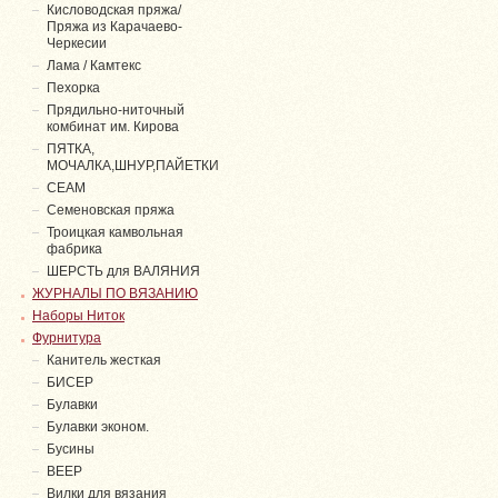
Кисловодская пряжа/
Пряжа из Карачаево-
Черкесии
Лама / Камтекс
Пехорка
Прядильно-ниточный
комбинат им. Кирова
ПЯТКА,
МОЧАЛКА,ШНУР,ПАЙЕТКИ
СЕАМ
Семеновская пряжа
Троицкая камвольная
фабрика
ШЕРСТЬ для ВАЛЯНИЯ
ЖУРНАЛЫ ПО ВЯЗАНИЮ
Наборы Ниток
Фурнитура
Канитель жесткая
БИСЕР
Булавки
Булавки эконом.
Бусины
ВЕЕР
Вилки для вязания