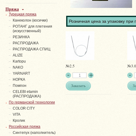
Пряжа
Турецкая пряжа
Канеколон (косички)
Розничная цена за упаковку при 
РОТАНГ для плетения
(искусственный)
PЕЗИНКА
РАСПРОДАЖА
РАСПРОДАЖА СПИЦ
ALIZE
Kartopu
№2.5
№3.
NAKO
YARNART
НОРКА
Заказать
З
Помпон
СELEBI etamin
(РАСПРОДАЖА)
По германской технологии
COLOR CITY
VITA
Кролик
Российская пряжа
Синтепух (наполнитель)