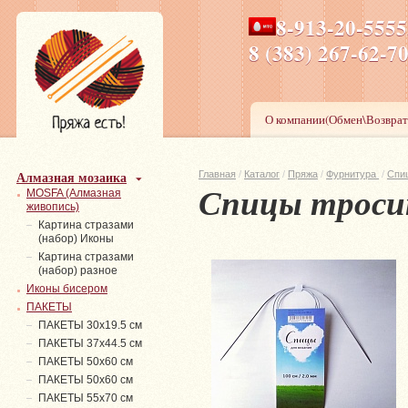
8-913-20-555
ПН-ПТ 8-17,СБ-ВС 9-1
8 (383) 267-6
О компании(Обмен\Возврат
Алмазная мозаика
Главная
/
Каталог
/
Пряжа
/
Фурнитура
/
Спи
Спицы тросик 
MOSFA (Алмазная
живопись)
Картина стразами
(набор) Иконы
Картина стразами
(набор) разное
Иконы бисером
ПАКЕТЫ
ПАКЕТЫ 30х19.5 см
ПАКЕТЫ 37х44.5 см
ПАКЕТЫ 50х60 см
ПАКЕТЫ 50х60 см
ПАКЕТЫ 55х70 см