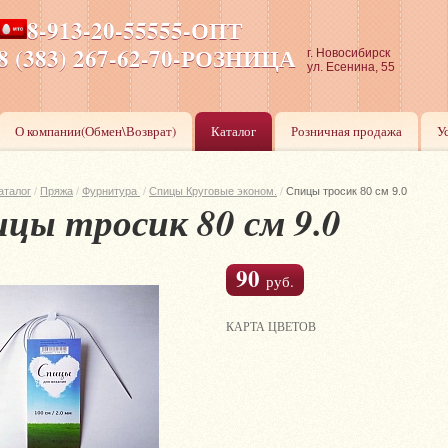
8-913-20-55555-ОПТ
ПН-ПТ 8-17,СБ-ВС 9-17
8 (383) 267-62-70-РОЗНИЦА
г. Новосибирск
ул. Есенина, 55
О компании(Обмен\Возврат)
Каталог
Розничная продажа
У
аталог
/
Пряжа
/
Фурнитура
/
Спицы Круговые эконом.
/
Спицы тросик 80 см 9.0
цы тросик 80 см 9.0
90
руб.
КАРТА ЦВЕТОВ