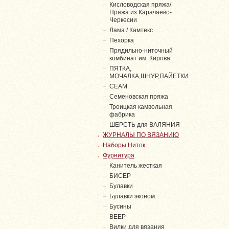
Кисловодская пряжа/
Пряжа из Карачаево-
Черкесии
Лама / Камтекс
Пехорка
Прядильно-ниточный
комбинат им. Кирова
ПЯТКА,
МОЧАЛКА,ШНУР,ПАЙЕТКИ
СЕАМ
Семеновская пряжа
Троицкая камвольная
фабрика
ШЕРСТЬ для ВАЛЯНИЯ
ЖУРНАЛЫ ПО ВЯЗАНИЮ
Наборы Ниток
Фурнитура
Канитель жесткая
БИСЕР
Булавки
Булавки эконом.
Бусины
ВЕЕР
Вилки для вязания