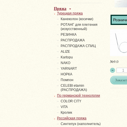
Пряжа
Турецкая пряжа
Канеколон (косички)
Розничн
РОТАНГ для плетения
(искусственный)
PЕЗИНКА
РАСПРОДАЖА
РАСПРОДАЖА СПИЦ
ALIZE
Kartopu
№9.0
NAKO
YARNART
НОРКА
Заказат
Помпон
СELEBI etamin
(РАСПРОДАЖА)
По германской технологии
COLOR CITY
VITA
Кролик
Российская пряжа
Синтепух (наполнитель)