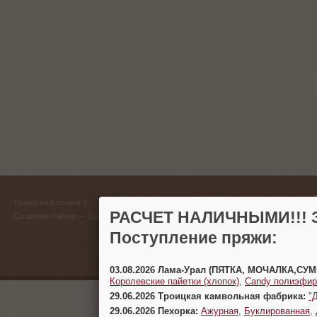
ГЛАВНЫЙ
Пряжа на Есенина ©
(383) 
РАСЧЕТ НАЛИЧНЫМИ!!! З
Создание сайтов
— 1gt.ru
Поступление пряжи:
г. Новосиб
03.08.2026 Лама-Урал (ПЯТКА, МОЧАЛКА,СУ
Королевские пайетки (хлопок)
,
Candy полиэфир
29.06.2026 Троицкая камвольная фабрика:
"
29.06.2026 Пехорка:
Ажурная
,
Буклированная
,