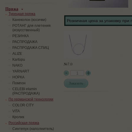
Пряжа
Турецкая пряжа
Канеколон (косички)
Розничная цена за упаковку при 
РОТАНГ для плетения
(искусственный)
PЕЗИНКА
РАСПРОДАЖА
РАСПРОДАЖА СПИЦ
ALIZE
Kartopu
№7.0
NAKO
YARNART
НОРКА
Заказать
Помпон
СELEBI etamin
(РАСПРОДАЖА)
По германской технологии
COLOR CITY
VITA
Кролик
Российская пряжа
Синтепух (наполнитель)