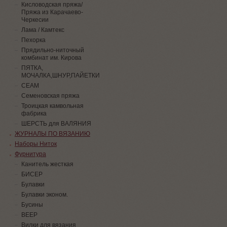
Кисловодская пряжа/
Пряжа из Карачаево-
Черкесии
Лама / Камтекс
Пехорка
Прядильно-ниточный
комбинат им. Кирова
ПЯТКА,
МОЧАЛКА,ШНУР,ПАЙЕТКИ
СЕАМ
Семеновская пряжа
Троицкая камвольная
фабрика
ШЕРСТЬ для ВАЛЯНИЯ
ЖУРНАЛЫ ПО ВЯЗАНИЮ
Наборы Ниток
Фурнитура
Канитель жесткая
БИСЕР
Булавки
Булавки эконом.
Бусины
ВЕЕР
Вилки для вязания