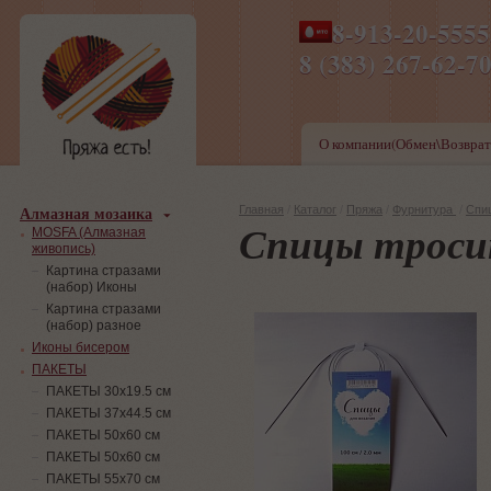
8-913-20-555
ПН-ПТ 8-17,СБ-ВС 9-1
8 (383) 267-6
О компании(Обмен\Возврат
Алмазная мозаика
Главная
/
Каталог
/
Пряжа
/
Фурнитура
/
Спи
Спицы тросик
MOSFA (Алмазная
живопись)
Картина стразами
(набор) Иконы
Картина стразами
(набор) разное
Иконы бисером
ПАКЕТЫ
ПАКЕТЫ 30х19.5 см
ПАКЕТЫ 37х44.5 см
ПАКЕТЫ 50х60 см
ПАКЕТЫ 50х60 см
ПАКЕТЫ 55х70 см