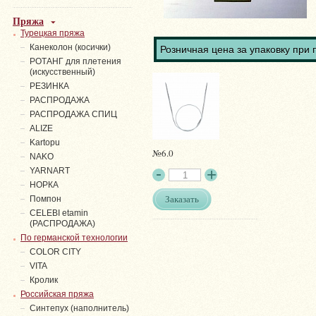
Пряжа
Турецкая пряжа
Канеколон (косички)
Розничная цена за упаковку при 
РОТАНГ для плетения
(искусственный)
PЕЗИНКА
РАСПРОДАЖА
РАСПРОДАЖА СПИЦ
ALIZE
Kartopu
№6.0
NAKO
YARNART
НОРКА
Заказать
Помпон
СELEBI etamin
(РАСПРОДАЖА)
По германской технологии
COLOR CITY
VITA
Кролик
Российская пряжа
Синтепух (наполнитель)