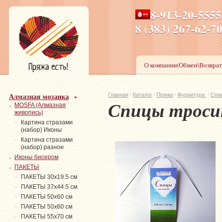
8-913-20-555
ПН-ПТ 8-17,СБ-ВС 9-1
8 (383) 267-6
О компании(Обмен\Возврат
Алмазная мозаика
Главная
/
Каталог
/
Пряжа
/
Фурнитура
/
Спи
Спицы тросик
MOSFA (Алмазная
живопись)
Картина стразами
(набор) Иконы
Картина стразами
(набор) разное
Иконы бисером
ПАКЕТЫ
ПАКЕТЫ 30х19.5 см
ПАКЕТЫ 37х44.5 см
ПАКЕТЫ 50х60 см
ПАКЕТЫ 50х60 см
ПАКЕТЫ 55х70 см