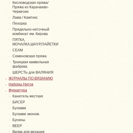
Кисловодская пряжа/
Пряжа из Карачаево-
Черкесии
Лама / Камтекс
Пехорка
Прядильно-ниточный
комбинат им. Кирова
ПЯТКА,
МОЧАЛКА,ШНУР,ПАЙЕТКИ
СЕАМ
Семеновская пряжа
Троицкая камвольная
фабрика
ШЕРСТЬ для ВАЛЯНИЯ
ЖУРНАЛЫ ПО ВЯЗАНИЮ
Наборы Ниток
Фурнитура
Канитель жесткая
БИСЕР
Булавки
Булавки эконом.
Бусины
ВЕЕР
Вилки для вязания