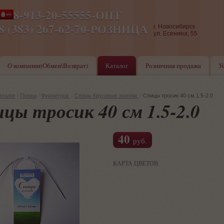
8-913-20-55555-ОПТ
ПН-ПТ 8-17,СБ-ВС 9-17
8 (383) 267-62-70-РОЗНИЦА
г. Новосибирск
ул. Есенина, 55
О компании(Обмен\Возврат)
Каталог
Розничная продажа
У
аталог
/
Пряжа
/
Фурнитура
/
Спицы Круговые эконом.
/
Спицы тросик 40 см 1.5-2.0
цы тросик 40 см 1.5-2.0
40
руб.
КАРТА ЦВЕТОВ