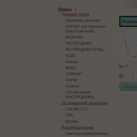
Пряжа
Турецкая пряжа
Канеколон (косички)
Розничн
РОТАНГ для плетения
(искусственный)
PЕЗИНКА
РАСПРОДАЖА
РАСПРОДАЖА СПИЦ
ALIZE
Kartopu
№1.5
NAKO
YARNART
НОРКА
Заказат
Помпон
СELEBI etamin
(РАСПРОДАЖА)
По германской технологии
COLOR CITY
VITA
Кролик
Российская пряжа
Синтепух (наполнитель)