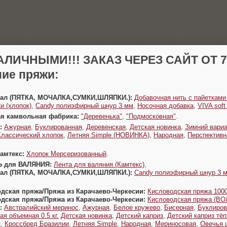
АЛИЧНЫМИ!!! ЗАКАЗ ЧЕРЕЗ САЙТ ОТ 70
ие пряжи:
Урал (ПЯТКА, МОЧАЛКА,СУМКИ,ШЛЯПКИ.):
Добавочная нить с пайетками
и (хлопок)
,
Candy полиэфирный шнур 3 мм
,
Носочная добавка
,
VIVA sof
ая камвольная фабрика:
"Деревенька"
,
"Подмосковная"
.
:
Ажурная
,
Буклированная
,
Деревенская
,
Детская новинка
,
Зимний вариа
Классический хлопок
,
Летняя Simple (НОВИНКА)
,
Народная
,
Перспективн
Камтекс:
Хлопок Мерсеризованный
.
Ь для ВАЛЯНИЯ:
Лента для валяния (Камтекс)
,
Урал (ПЯТКА, МОЧАЛКА,СУМКИ,ШЛЯПКИ.):
Candy полиэфирный шнур 3 
одская пряжа/Пряжа из Карачаево-Черкесии:
Кисловодская пряжа 1000
одская пряжа/Пряжа из Карачаево-Черкесии:
Кисловодская пряжа (В
:
Австралийский меринос
,
Ажурная
,
Белое кружево
,
Бисерная
,
Буклиров
ая объемная 0.5 кг.
Детская новинка
,
Детский каприз
,
Детский каприз тё
я
,
Кроссбред Бразилии
,
Летняя Simple
,
Народная
,
Мериносовая
,
Овечья 