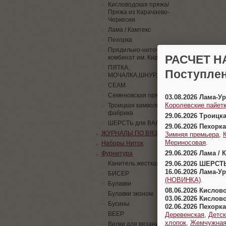
Кисловодская пряжа/
Пряжа из Карачаево-
Черкесии
Лама / Камтекс
Пехорка
Прядильно-ниточный
РАСЧЕТ Н
комбинат им. Кирова
ПЯТКА,
Поступлен
МОЧАЛКА,ШНУР,ПАЙЕТКИ
СЕАМ
Семеновская пряжа
03.08.2026 Лама-
Королевские пайетк
Троицкая камвольная
фабрика
29.06.2026 Троицк
ШЕРСТЬ для ВАЛЯНИЯ
29.06.2026 Пехорка
ЖУРНАЛЫ ПО ВЯЗАНИЮ
Зимняя премьера
,
Мериносовая
.
Наборы Ниток
29.06.2026 Лама / 
Фурнитура
29.06.2026 ШЕРСТ
Канитель жесткая
16.06.2026 Лама-
БИСЕР
(НОВИНКА)
.
Булавки
08.06.2026 Кислов
Булавки эконом.
03.06.2026 Кислов
Бусины
02.06.2026 Пехорка
ВЕЕР
Деревенская
,
Детск
хлопок
,
Жемчужна
Вилки для вязания