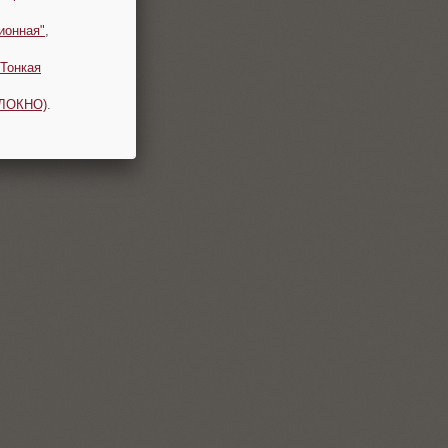
ионная"
,
Тонкая
ОЛОКНО)
.