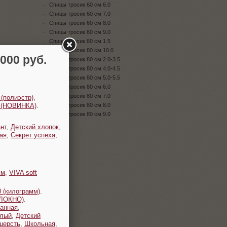
Спицы тросик 60 см 6.0
Спицы тросик 60 см 7.0
Спицы тросик 60 см 8.0
Спицы тросик 60 см 9.0
Спицы тросик 80 см 1.5
Спицы тросик 80 см 10.0
00 руб.
Спицы тросик 80 см 2.0-3.5
Спицы тросик 80 см 4.0-4.5
Спицы тросик 80 см 5.0-5.5
Спицы тросик 80 см 6.0
Спицы тросик 80 см 7.0
 (полиэстр)
,
t (НОВИНКА)
.
Спицы тросик 80 см 8.0
Спицы тросик 80 см 9.0
нт
,
Детский хлопок
,
ая
,
Секрет успеха
,
мм
,
VIVA soft
 (килограмм)
.
ОЛОКНО)
.
анная
,
плый
,
Детский
шерсть
,
Школьная
,