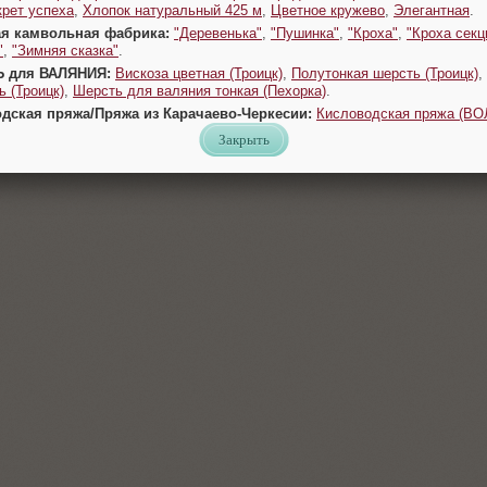
крет успеха
,
Хлопок натуральный 425 м
,
Цветное кружево
,
Элегантная
.
ая камвольная фабрика:
"Деревенька"
,
"Пушинка"
,
"Кроха"
,
"Кроха секц
"
,
"Зимняя сказка"
.
Ь для ВАЛЯНИЯ:
Вискоза цветная (Троицк)
,
Полутонкая шерсть (Троицк)
,
 (Троицк)
,
Шерсть для валяния тонкая (Пехорка)
.
одская пряжа/Пряжа из Карачаево-Черкесии:
Кисловодская пряжа (В
Закрыть