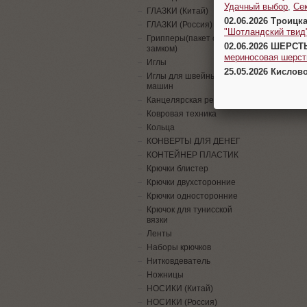
Удачный выбор
,
Се
ГЛАЗКИ (Китай)
02.06.2026 Троицк
ГЛАЗКИ (Россия)
"Шотландский твид
Грипперы(пакет с
02.06.2026 ШЕРСТ
замком)
мериносовая шерсть
Иглы
25.05.2026 Кислов
Иглы для швейных
машин
Канцелярская резинка
Ковровая техника
Кольца
КОНВЕРТЫ ДЛЯ ДЕНЕГ
КОНТЕЙНЕР ПЛАСТИК
Крючки блистер
Крючки двухсторонние
Крючки односторонние
Крючок для тунисской
вязки
Ленты
Наборы крючков
Нитковдеватель
Ножницы
НОСИКИ (Китай)
НОСИКИ (Россия)