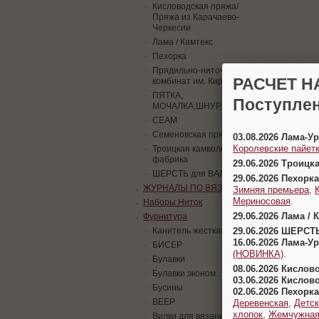
Кисловодская пряжа/
Пряжа из Карачаево-
Черкесии
Лама / Камтекс
Пехорка
Прядильно-ниточный
РАСЧЕТ Н
комбинат им. Кирова
ПЯТКА,
Поступлен
МОЧАЛКА,ШНУР,ПАЙЕТКИ
СЕАМ
Семеновская пряжа
03.08.2026 Лама-
Королевские пайетк
Троицкая камвольная
фабрика
29.06.2026 Троицк
ШЕРСТЬ для ВАЛЯНИЯ
29.06.2026 Пехорка
ЖУРНАЛЫ ПО ВЯЗАНИЮ
Зимняя премьера
,
Мериносовая
.
Наборы Ниток
29.06.2026 Лама / 
Фурнитура
29.06.2026 ШЕРСТ
Канитель жесткая
16.06.2026 Лама-
БИСЕР
(НОВИНКА)
.
Булавки
08.06.2026 Кислов
Булавки эконом.
03.06.2026 Кислов
Бусины
02.06.2026 Пехорка
ВЕЕР
Деревенская
,
Детск
хлопок
,
Жемчужна
Вилки для вязания