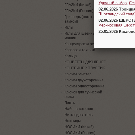
Удачный выбор
,
Се
ГЛАЗКИ (Китай)
02.06.2026 Троицк
ГЛАЗКИ (Россия)
"Шотландский твид
Грипперы(пакет с
02.06.2026 ШЕРСТ
замком)
мериносовая шерсть
Иглы
25.05.2026 Кислов
Иглы для швейных
машин
Канцелярская резинка
Ковровая техника
Кольца
КОНВЕРТЫ ДЛЯ ДЕНЕГ
КОНТЕЙНЕР ПЛАСТИК
Крючки блистер
Крючки двухсторонние
Крючки односторонние
Крючок для тунисской
вязки
Ленты
Наборы крючков
Нитковдеватель
Ножницы
НОСИКИ (Китай)
НОСИКИ (Россия)