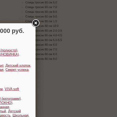
Спицы тросик 60 см 6.0
Спицы тросик 60 см 7.0
Спицы тросик 60 см 8.0
Спицы тросик 60 см 9.0
Спицы тросик 80 см 1.5
Спицы тросик 80 см 10.0
00 руб.
Спицы тросик 80 см 2.0-3.5
Спицы тросик 80 см 4.0-4.5
Спицы тросик 80 см 5.0-5.5
Спицы тросик 80 см 6.0
Спицы тросик 80 см 7.0
 (полиэстр)
,
t (НОВИНКА)
.
Спицы тросик 80 см 8.0
Спицы тросик 80 см 9.0
нт
,
Детский хлопок
,
ая
,
Секрет успеха
,
мм
,
VIVA soft
 (килограмм)
.
ОЛОКНО)
.
анная
,
плый
,
Детский
шерсть
,
Школьная
,