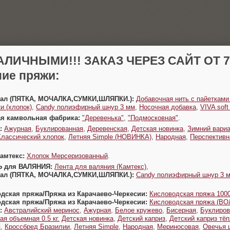
АЛИЧНЫМИ!!! ЗАКАЗ ЧЕРЕЗ САЙТ ОТ 70
ие пряжи:
Урал (ПЯТКА, МОЧАЛКА,СУМКИ,ШЛЯПКИ.):
Добавочная нить с пайетками
и (хлопок)
,
Candy полиэфирный шнур 3 мм
,
Носочная добавка
,
VIVA sof
ая камвольная фабрика:
"Деревенька"
,
"Подмосковная"
.
:
Ажурная
,
Буклированная
,
Деревенская
,
Детская новинка
,
Зимний вариа
Классический хлопок
,
Летняя Simple (НОВИНКА)
,
Народная
,
Перспективн
Камтекс:
Хлопок Мерсеризованный
.
Ь для ВАЛЯНИЯ:
Лента для валяния (Камтекс)
,
Урал (ПЯТКА, МОЧАЛКА,СУМКИ,ШЛЯПКИ.):
Candy полиэфирный шнур 3 
одская пряжа/Пряжа из Карачаево-Черкесии:
Кисловодская пряжа 1000
одская пряжа/Пряжа из Карачаево-Черкесии:
Кисловодская пряжа (В
:
Австралийский меринос
,
Ажурная
,
Белое кружево
,
Бисерная
,
Буклиров
ая объемная 0.5 кг.
Детская новинка
,
Детский каприз
,
Детский каприз тё
я
,
Кроссбред Бразилии
,
Летняя Simple
,
Народная
,
Мериносовая
,
Овечья 