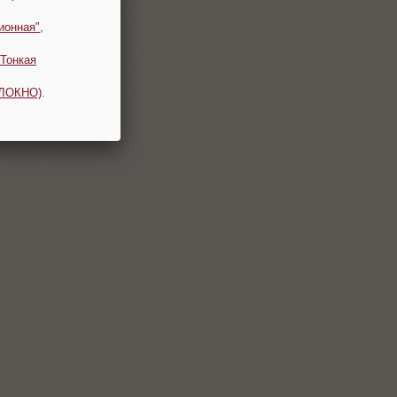
ионная"
,
Тонкая
ОЛОКНО)
.