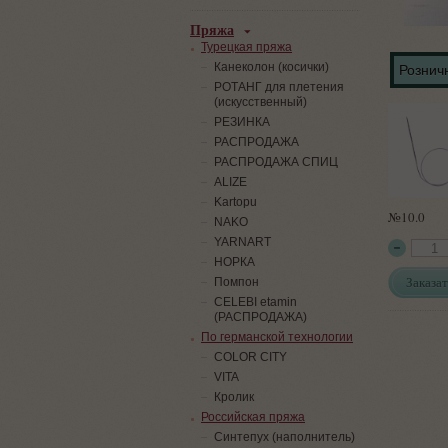
Пряжа
Турецкая пряжа
Канеколон (косички)
Розничн
РОТАНГ для плетения
(искусственный)
PЕЗИНКА
РАСПРОДАЖА
РАСПРОДАЖА СПИЦ
ALIZE
Kartopu
№10.0
NAKO
YARNART
НОРКА
Заказат
Помпон
СELEBI etamin
(РАСПРОДАЖА)
По германской технологии
COLOR CITY
VITA
Кролик
Российская пряжа
Синтепух (наполнитель)