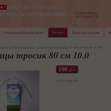
8-913-20-55555-ОПТ
ПН-ПТ 8-17,СБ-ВС 9-17
8 (383) 267-62-70-РОЗНИЦА
г. Новосибирск
ул. Есенина, 55
О компании(Обмен\Возврат)
Каталог
Розничная продажа
У
аталог
/
Пряжа
/
Фурнитура
/
Спицы Круговые эконом.
/
Спицы тросик 80 см 10.0
цы тросик 80 см 10.0
100
руб.
КАРТА ЦВЕТОВ