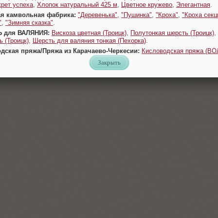
крет успеха
,
Хлопок натуральный 425 м
,
Цветное кружево
,
Элегантная
.
ая камвольная фабрика:
"Деревенька"
,
"Пушинка"
,
"Кроха"
,
"Кроха секц
"
,
"Зимняя сказка"
.
Ь для ВАЛЯНИЯ:
Вискоза цветная (Троицк)
,
Полутонкая шерсть (Троицк)
,
 (Троицк)
,
Шерсть для валяния тонкая (Пехорка)
.
одская пряжа/Пряжа из Карачаево-Черкесии:
Кисловодская пряжа (В
Закрыть