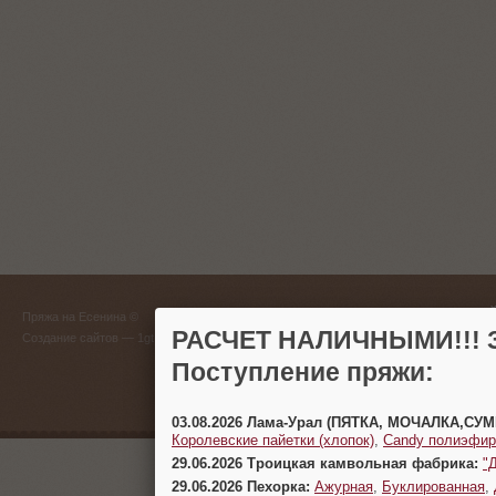
ГЛАВНЫЙ
Пряжа на Есенина ©
(383) 
РАСЧЕТ НАЛИЧНЫМИ!!! З
Создание сайтов
— 1gt.ru
Поступление пряжи:
г. Новосиб
03.08.2026 Лама-Урал (ПЯТКА, МОЧАЛКА,СУ
Королевские пайетки (хлопок)
,
Candy полиэфир
29.06.2026 Троицкая камвольная фабрика:
"
29.06.2026 Пехорка:
Ажурная
,
Буклированная
,