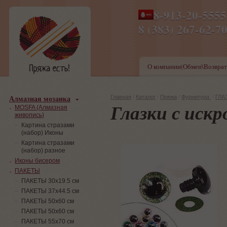
8-913-20-555
ПН-ПТ 8-17,СБ-ВС 9-1
8 (383) 267-6
О компании(Обмен\Возврат
Алмазная мозаика
Главная
/
Каталог
/
Пряжа
/
Фурнитура
/
ГЛАЗ
Глазки с иск
MOSFA (Алмазная
живопись)
Картина стразами
(набор) Иконы
Картина стразами
(набор) разное
Иконы бисером
ПАКЕТЫ
ПАКЕТЫ 30х19.5 см
ПАКЕТЫ 37х44.5 см
ПАКЕТЫ 50х60 см
ПАКЕТЫ 50х60 см
ПАКЕТЫ 55х70 см