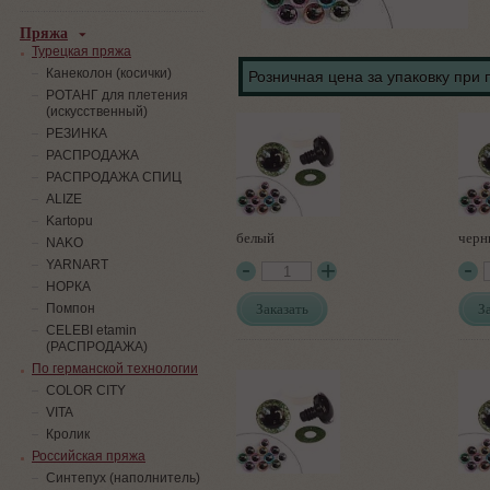
Пряжа
Турецкая пряжа
Канеколон (косички)
Розничная цена за упаковку при 
РОТАНГ для плетения
(искусственный)
PЕЗИНКА
РАСПРОДАЖА
РАСПРОДАЖА СПИЦ
ALIZE
Kartopu
белый
черн
NAKO
YARNART
НОРКА
Заказать
З
Помпон
СELEBI etamin
(РАСПРОДАЖА)
По германской технологии
COLOR CITY
VITA
Кролик
Российская пряжа
Синтепух (наполнитель)