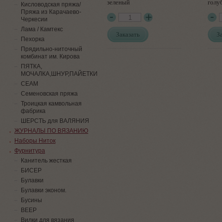
зеленый
голу
Кисловодская пряжа/
Пряжа из Карачаево-
Черкесии
Лама / Камтекс
Заказать
З
Пехорка
Прядильно-ниточный
комбинат им. Кирова
ПЯТКА,
МОЧАЛКА,ШНУР,ПАЙЕТКИ
СЕАМ
Семеновская пряжа
Троицкая камвольная
фабрика
ШЕРСТЬ для ВАЛЯНИЯ
ЖУРНАЛЫ ПО ВЯЗАНИЮ
Наборы Ниток
Фурнитура
Канитель жесткая
БИСЕР
Булавки
Булавки эконом.
Бусины
ВЕЕР
Вилки для вязания