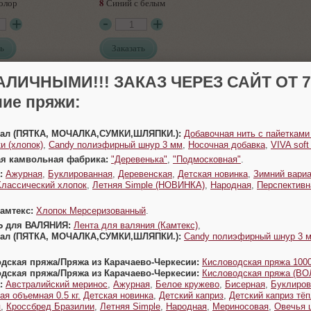
8
олор
Синий с белым
ь
Заказать
АЛИЧНЫМИ!!! ЗАКАЗ ЧЕРЕЗ САЙТ ОТ 70
ие пряжи:
Урал (ПЯТКА, МОЧАЛКА,СУМКИ,ШЛЯПКИ.):
Добавочная нить с пайетками
и (хлопок)
,
Candy полиэфирный шнур 3 мм
,
Носочная добавка
,
VIVA sof
ая камвольная фабрика:
"Деревенька"
,
"Подмосковная"
.
:
Ажурная
,
Буклированная
,
Деревенская
,
Детская новинка
,
Зимний вариа
Классический хлопок
,
Летняя Simple (НОВИНКА)
,
Народная
,
Перспективн
Камтекс:
Хлопок Мерсеризованный
.
Ь для ВАЛЯНИЯ:
Лента для валяния (Камтекс)
,
Урал (ПЯТКА, МОЧАЛКА,СУМКИ,ШЛЯПКИ.):
Candy полиэфирный шнур 3 
одская пряжа/Пряжа из Карачаево-Черкесии:
Кисловодская пряжа 1000
одская пряжа/Пряжа из Карачаево-Черкесии:
Кисловодская пряжа (В
:
Австралийский меринос
,
Ажурная
,
Белое кружево
,
Бисерная
,
Буклиров
ая объемная 0.5 кг.
Детская новинка
,
Детский каприз
,
Детский каприз тё
я
,
Кроссбред Бразилии
,
Летняя Simple
,
Народная
,
Мериносовая
,
Овечья 