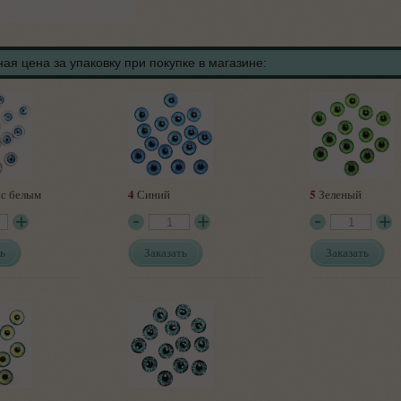
ая цена за упаковку при покупке в магазине:
4
5
с белым
Синий
Зеленый
ь
Заказать
Заказать