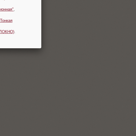
ионная"
,
Тонкая
ОЛОКНО)
.