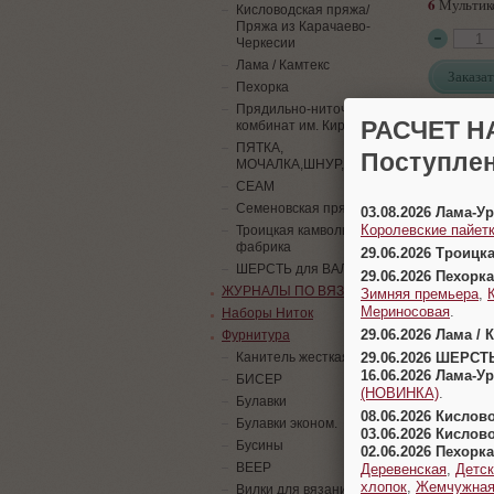
6
Мультик
Кисловодская пряжа/
Пряжа из Карачаево-
Черкесии
Лама / Камтекс
Заказат
Пехорка
Прядильно-ниточный
РАСЧЕТ Н
комбинат им. Кирова
ПЯТКА,
Поступлен
МОЧАЛКА,ШНУР,ПАЙЕТКИ
СЕАМ
Семеновская пряжа
03.08.2026 Лама-
Королевские пайетк
Троицкая камвольная
фабрика
29.06.2026 Троицк
ШЕРСТЬ для ВАЛЯНИЯ
29.06.2026 Пехорка
ЖУРНАЛЫ ПО ВЯЗАНИЮ
Зимняя премьера
,
Мериносовая
.
Наборы Ниток
29.06.2026 Лама / 
Фурнитура
29.06.2026 ШЕРСТ
Канитель жесткая
16.06.2026 Лама-
БИСЕР
(НОВИНКА)
.
Булавки
08.06.2026 Кислов
Булавки эконом.
03.06.2026 Кислов
Бусины
02.06.2026 Пехорка
ВЕЕР
Деревенская
,
Детск
хлопок
,
Жемчужна
Вилки для вязания