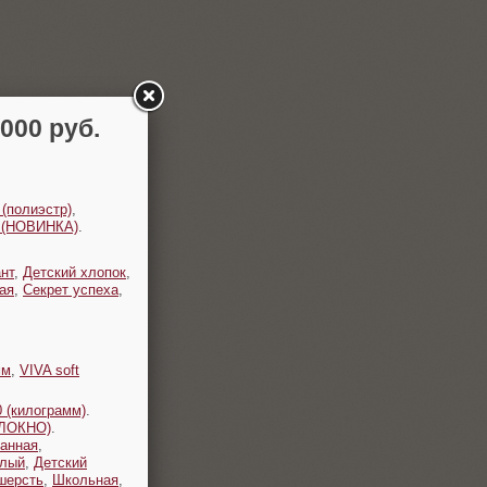
00 руб.
 (полиэстр)
,
t (НОВИНКА)
.
нт
,
Детский хлопок
,
ая
,
Секрет успеха
,
мм
,
VIVA soft
 (килограмм)
.
ОЛОКНО)
.
анная
,
плый
,
Детский
шерсть
,
Школьная
,