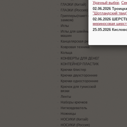
Удачный выбор
,
Се
ГЛАЗКИ (Китай)
02.06.2026 Троицк
ГЛАЗКИ (Россия)
"Шотландский твид
Грипперы(пакет с
02.06.2026 ШЕРСТ
замком)
мериносовая шерсть
Иглы
25.05.2026 Кислов
Иглы для швейных
машин
Канцелярская резинка
Ковровая техника
Кольца
КОНВЕРТЫ ДЛЯ ДЕНЕГ
КОНТЕЙНЕР ПЛАСТИК
Крючки блистер
Крючки двухсторонние
Крючки односторонние
Крючок для тунисской
вязки
Ленты
Наборы крючков
Нитковдеватель
Ножницы
НОСИКИ (Китай)
НОСИКИ (Россия)