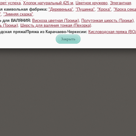
крет успеха
,
Хлопок натуральный 425 м
,
Цветное кружево
,
Элегантная
.
ая камвольная фабрика:
"Деревенька"
,
"Пушинка"
,
"Кроха"
,
"Кроха секц
"
,
"Зимняя сказка"
.
Ь для ВАЛЯНИЯ:
Вискоза цветная (Троицк)
,
Полутонкая шерсть (Троицк)
,
 (Троицк)
,
Шерсть для валяния тонкая (Пехорка)
.
одская пряжа/Пряжа из Карачаево-Черкесии:
Кисловодская пряжа (В
Закрыть