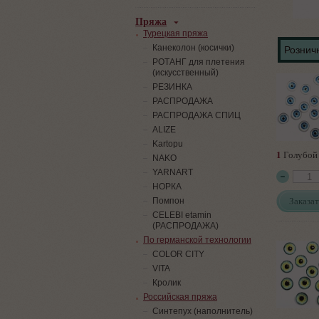
Пряжа
Турецкая пряжа
Канеколон (косички)
Розничн
РОТАНГ для плетения
(искусственный)
PЕЗИНКА
РАСПРОДАЖА
РАСПРОДАЖА СПИЦ
ALIZE
Kartopu
1
Голубой 
NAKO
YARNART
НОРКА
Заказат
Помпон
СELEBI etamin
(РАСПРОДАЖА)
По германской технологии
COLOR CITY
VITA
Кролик
Российская пряжа
Синтепух (наполнитель)