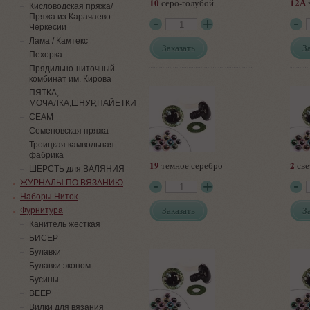
10
12А
серо-голубой
Кисловодская пряжа/
Пряжа из Карачаево-
Черкесии
Лама / Камтекс
Заказать
З
Пехорка
Прядильно-ниточный
комбинат им. Кирова
ПЯТКА,
МОЧАЛКА,ШНУР,ПАЙЕТКИ
СЕАМ
Семеновская пряжа
Троицкая камвольная
фабрика
19
2
темное серебро
све
ШЕРСТЬ для ВАЛЯНИЯ
ЖУРНАЛЫ ПО ВЯЗАНИЮ
Наборы Ниток
Заказать
З
Фурнитура
Канитель жесткая
БИСЕР
Булавки
Булавки эконом.
Бусины
ВЕЕР
Вилки для вязания