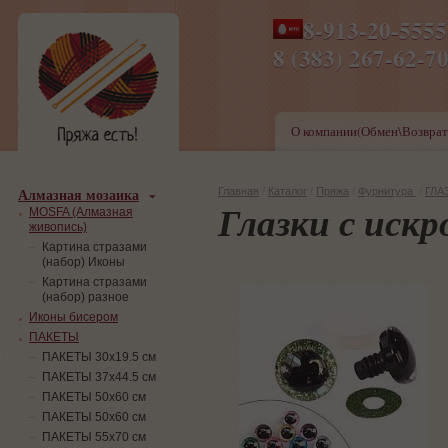
8-913-20-555
ПН-ПТ 8-17,СБ-ВС 9-1
8 (383) 267-6
О компании(Обмен\Возврат
Алмазная мозаика
Главная
/
Каталог
/
Пряжа
/
Фурнитура
/
ГЛАЗ
Глазки с иск
MOSFA (Алмазная
живопись)
Картина стразами
(набор) Иконы
Картина стразами
(набор) разное
Иконы бисером
ПАКЕТЫ
ПАКЕТЫ 30х19.5 см
ПАКЕТЫ 37х44.5 см
ПАКЕТЫ 50х60 см
ПАКЕТЫ 50х60 см
ПАКЕТЫ 55х70 см