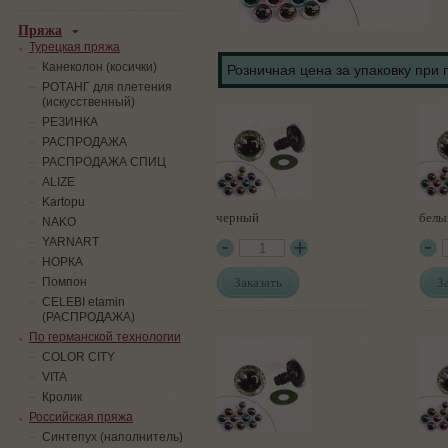
Пряжа
Турецкая пряжа
Канеколон (косички)
Розничная цена за упаковку при 
РОТАНГ для плетения
(искусственный)
PЕЗИНКА
РАСПРОДАЖА
РАСПРОДАЖА СПИЦ
ALIZE
Kartopu
черный
белы
NAKO
YARNART
НОРКА
Заказать
З
Помпон
СELEBI etamin
(РАСПРОДАЖА)
По германской технологии
COLOR CITY
VITA
Кролик
Российская пряжа
Синтепух (наполнитель)