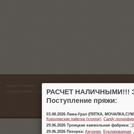
ГЛАВНЫЙ
Пряжа на Есенина ©
(383) 
РАСЧЕТ НАЛИЧНЫМИ!!! З
Создание сайтов
— 1gt.ru
Поступление пряжи:
г. Новосиб
03.08.2026 Лама-Урал (ПЯТКА, МОЧАЛКА,СУ
Королевские пайетки (хлопок)
,
Candy полиэфир
29.06.2026 Троицкая камвольная фабрика:
"
29.06.2026 Пехорка:
Ажурная
,
Буклированная
,