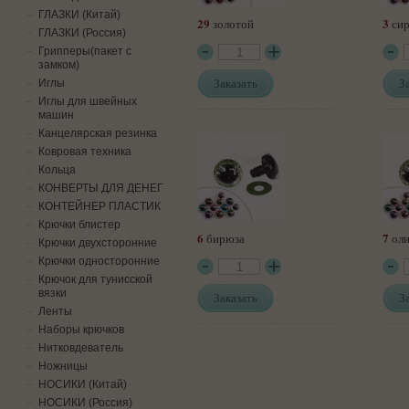
ГЛАЗКИ (Китай)
29
3
золотой
сир
ГЛАЗКИ (Россия)
Грипперы(пакет с
замком)
Заказать
З
Иглы
Иглы для швейных
машин
Канцелярская резинка
Ковровая техника
Кольца
КОНВЕРТЫ ДЛЯ ДЕНЕГ
КОНТЕЙНЕР ПЛАСТИК
Крючки блистер
6
7
бирюза
оли
Крючки двухсторонние
Крючки односторонние
Крючок для тунисской
вязки
Заказать
З
Ленты
Наборы крючков
Нитковдеватель
Ножницы
НОСИКИ (Китай)
НОСИКИ (Россия)