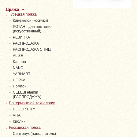
Пряжа
Турецкая пряжа
Канеколон (косички)
РОТАНГ для плетения
(искусственный)
PЕЗИНКА
РАСПРОДАЖА
РАСПРОДАЖА СПИЦ
ALIZE
Kartopu
NAKO
YARNART
НОРКА
Помпон
СELEBI etamin
(РАСПРОДАЖА)
По германской технологии
COLOR CITY
VITA
Кролик
Российская пряжа
Синтепух (наполнитель)