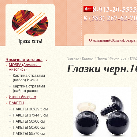
8-913-20-555
ПН-ПТ 8-17,СБ-ВС 9-1
8 (383) 267-6
О компании(Обмен\Возврат
Алмазная мозаика
Главная
/
Каталог
/
Пряжа
/
Фурнитура
/
ГЛАЗ
Глазки черн.
MOSFA (Алмазная
живопись)
Картина стразами
(набор) Иконы
Картина стразами
(набор) разное
Иконы бисером
ПАКЕТЫ
ПАКЕТЫ 30х19.5 см
ПАКЕТЫ 37х44.5 см
ПАКЕТЫ 50х60 см
ПАКЕТЫ 50х60 см
ПАКЕТЫ 55х70 см