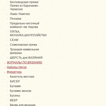
Кисловодская пряжа/
Пряжа из Карачаево-
Черкесии
Лама / Камтекс
Пехорка
Прядильно-ниточный
комбинат им. Кирова
ПЯТКА,
МОЧАЛКА,ШНУР,ПАЙЕТКИ
СЕАМ
Семеновская пряжа
Троицкая камвольная
фабрика
ШЕРСТЬ для ВАЛЯНИЯ
ЖУРНАЛЫ ПО ВЯЗАНИЮ
Наборы Ниток
Фурнитура
Канитель жесткая
БИСЕР
Булавки
Булавки эконом.
Бусины
ВЕЕР
Вилки для вязания