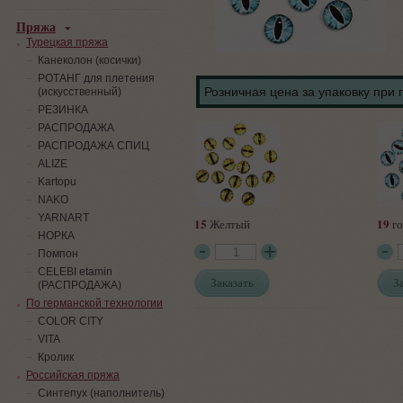
Пряжа
Турецкая пряжа
Канеколон (косички)
РОТАНГ для плетения
Розничная цена за упаковку при 
(искусственный)
PЕЗИНКА
РАСПРОДАЖА
РАСПРОДАЖА СПИЦ
ALIZE
Kartopu
NAKO
YARNART
15
19
Желтый
го
НОРКА
Помпон
СELEBI etamin
Заказать
З
(РАСПРОДАЖА)
По германской технологии
COLOR CITY
VITA
Кролик
Российская пряжа
Синтепух (наполнитель)