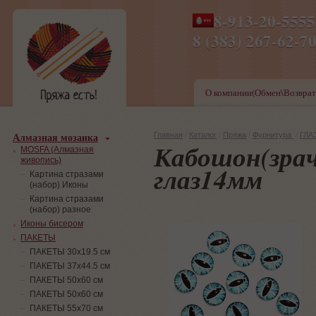
8-913-20-555
ПН-ПТ 8-17,СБ-ВС 9-1
8 (383) 267-6
О компании(Обмен\Возврат
Алмазная мозаика
Главная
/
Каталог
/
Пряжа
/
Фурнитура
/
ГЛАЗ
Кабошон(зра
MOSFA (Алмазная
живопись)
глаз14мм
Картина стразами
(набор) Иконы
Картина стразами
(набор) разное
Иконы бисером
ПАКЕТЫ
ПАКЕТЫ 30х19.5 см
ПАКЕТЫ 37х44.5 см
ПАКЕТЫ 50х60 см
ПАКЕТЫ 50х60 см
ПАКЕТЫ 55х70 см