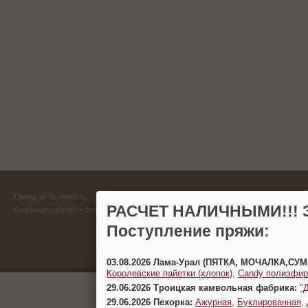
ГЛАВНЫЙ
Пряжа на Есенина ©
(383) 
РАСЧЕТ НАЛИЧНЫМИ!!! З
Создание сайтов
— 1gt.ru
Поступление пряжи:
г. Новосиб
03.08.2026 Лама-Урал (ПЯТКА, МОЧАЛКА,СУ
Королевские пайетки (хлопок)
,
Candy полиэфир
29.06.2026 Троицкая камвольная фабрика:
"
29.06.2026 Пехорка:
Ажурная
,
Буклированная
,