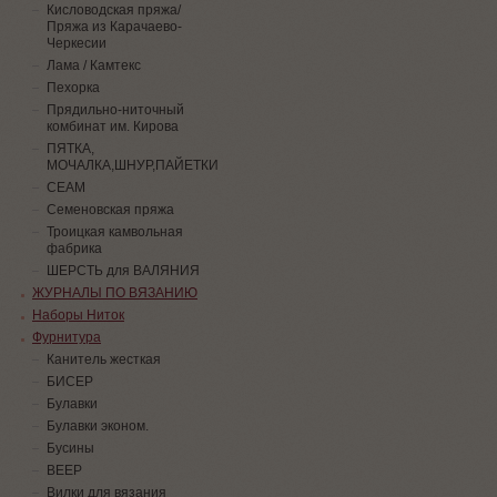
Кисловодская пряжа/
Пряжа из Карачаево-
Черкесии
Лама / Камтекс
Пехорка
Прядильно-ниточный
комбинат им. Кирова
ПЯТКА,
МОЧАЛКА,ШНУР,ПАЙЕТКИ
СЕАМ
Семеновская пряжа
Троицкая камвольная
фабрика
ШЕРСТЬ для ВАЛЯНИЯ
ЖУРНАЛЫ ПО ВЯЗАНИЮ
Наборы Ниток
Фурнитура
Канитель жесткая
БИСЕР
Булавки
Булавки эконом.
Бусины
ВЕЕР
Вилки для вязания