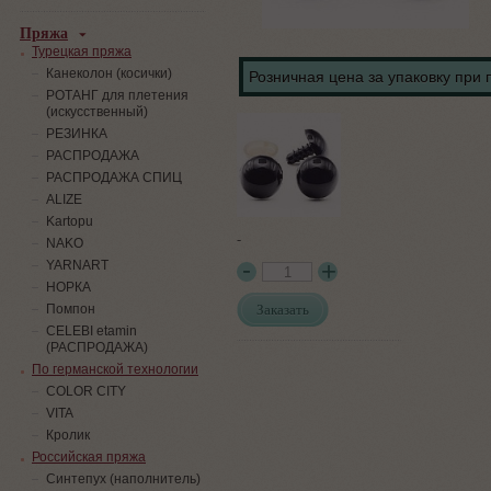
Пряжа
Турецкая пряжа
Канеколон (косички)
Розничная цена за упаковку при 
РОТАНГ для плетения
(искусственный)
PЕЗИНКА
РАСПРОДАЖА
РАСПРОДАЖА СПИЦ
ALIZE
Kartopu
-
NAKO
YARNART
НОРКА
Заказать
Помпон
СELEBI etamin
(РАСПРОДАЖА)
По германской технологии
COLOR CITY
VITA
Кролик
Российская пряжа
Синтепух (наполнитель)