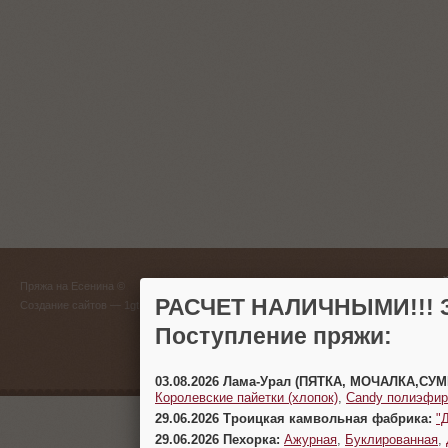
ГЛАВНЫЙ
Пряжа на Есенина ©
(383) 
РАСЧЕТ НАЛИЧНЫМИ!!! З
Создание сайтов
— 1gt.ru
Поступление пряжи:
г. Новосиб
03.08.2026 Лама-Урал (ПЯТКА, МОЧАЛКА,СУ
Королевские пайетки (хлопок)
,
Candy полиэфир
29.06.2026 Троицкая камвольная фабрика:
"
29.06.2026 Пехорка:
Ажурная
,
Буклированная
,