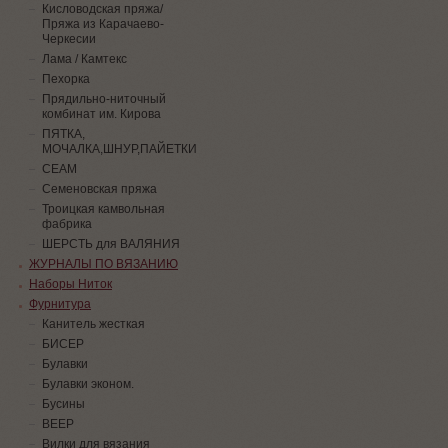
Кисловодская пряжа/
Пряжа из Карачаево-
Черкесии
Лама / Камтекс
Пехорка
Прядильно-ниточный
комбинат им. Кирова
ПЯТКА,
МОЧАЛКА,ШНУР,ПАЙЕТКИ
СЕАМ
Семеновская пряжа
Троицкая камвольная
фабрика
ШЕРСТЬ для ВАЛЯНИЯ
ЖУРНАЛЫ ПО ВЯЗАНИЮ
Наборы Ниток
Фурнитура
Канитель жесткая
БИСЕР
Булавки
Булавки эконом.
Бусины
ВЕЕР
Вилки для вязания