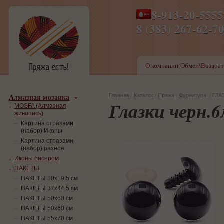
8-913-20-555
ПН-ПТ 8-17,СБ-ВС 9-1
8 (383) 267-6
О компании(Обмен\Возврат
Алмазная мозаика
Главная
/
Каталог
/
Пряжа
/
Фурнитура
/
ГЛАЗ
Глазки черн.
MOSFA (Алмазная
живопись)
Картина стразами
(набор) Иконы
Картина стразами
(набор) разное
Иконы бисером
ПАКЕТЫ
ПАКЕТЫ 30х19.5 см
ПАКЕТЫ 37х44.5 см
ПАКЕТЫ 50х60 см
ПАКЕТЫ 50х60 см
ПАКЕТЫ 55х70 см