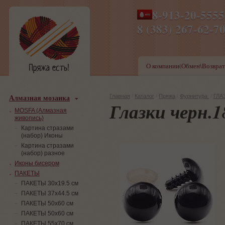
8-913-20-555
ПН-ПТ 8-17,СБ-ВС 9-1
8 (383) 267-6
О компании(Обмен\Возврат
Алмазная мозаика
Главная
/
Каталог
/
Пряжа
/
Фурнитура
/
ГЛАЗ
Глазки черн.
MOSFA (Алмазная
живопись)
Картина стразами
(набор) Иконы
Картина стразами
(набор) разное
Иконы бисером
ПАКЕТЫ
ПАКЕТЫ 30х19.5 см
ПАКЕТЫ 37х44.5 см
ПАКЕТЫ 50х60 см
ПАКЕТЫ 50х60 см
ПАКЕТЫ 55х70 см