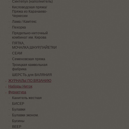
Синтепух (наполнитель)
Кисловодская пряжа/
Пряжа из Карачаево-
Черкесии
Лама / Камтекс
Пехорка
Прядильно-ниточный
комбинат им. Кирова
ПЯТКА,
МОЧАЛКА,ШНУР,ПАЙЕТКИ
СЕАМ
Семеновская пряжа
Троицкая камвольная
фабрика
ШЕРСТЬ для ВАЛЯНИЯ
ЖУРНАЛЫ ПО ВЯЗАНИЮ
Наборы Ниток
Фурнитура
Канитель жесткая
БИСЕР
Булавки
Булавки эконом.
Бусины
ВЕЕР