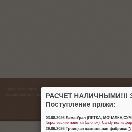
ГЛАВНЫЙ
Пряжа на Есенина ©
(383) 
РАСЧЕТ НАЛИЧНЫМИ!!! З
Создание сайтов
— 1gt.ru
Поступление пряжи:
г. Новосиб
03.08.2026 Лама-Урал (ПЯТКА, МОЧАЛКА,СУ
Королевские пайетки (хлопок)
,
Candy полиэфир
29.06.2026 Троицкая камвольная фабрика:
"