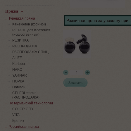
Пряжа
Турецкая пряжа
Розничная цена за упаковку при 
Канеколон (косички)
РОТАНГ для плетения
(искусственный)
PЕЗИНКА
РАСПРОДАЖА
РАСПРОДАЖА СПИЦ
ALIZE
-
Kartopu
NAKO
YARNART
НОРКА
Заказать
Помпон
СELEBI etamin
(РАСПРОДАЖА)
По германской технологии
COLOR CITY
VITA
Кролик
Российская пряжа