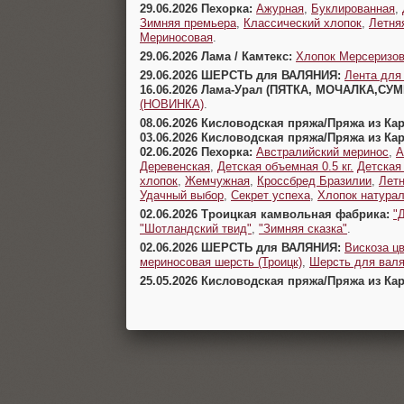
29.06.2026 Пехорка:
Ажурная
,
Буклированная
,
Зимняя премьера
,
Классический хлопок
,
Летня
Мериносовая
.
29.06.2026 Лама / Камтекс:
Хлопок Мерсеризо
29.06.2026 ШЕРСТЬ для ВАЛЯНИЯ:
Лента для
16.06.2026 Лама-Урал (ПЯТКА, МОЧАЛКА,СУ
(НОВИНКА)
.
08.06.2026 Кисловодская пряжа/Пряжа из Ка
03.06.2026 Кисловодская пряжа/Пряжа из Ка
02.06.2026 Пехорка:
Австралийский меринос
,
А
Деревенская
,
Детская объемная 0.5 кг.
Детская
хлопок
,
Жемчужная
,
Кроссбред Бразилии
,
Летн
Удачный выбор
,
Секрет успеха
,
Хлопок натура
02.06.2026 Троицкая камвольная фабрика:
"
"Шотландский твид"
,
"Зимняя сказка"
.
02.06.2026 ШЕРСТЬ для ВАЛЯНИЯ:
Вискоза цв
мериносовая шерсть (Троицк)
,
Шерсть для валя
25.05.2026 Кисловодская пряжа/Пряжа из Ка