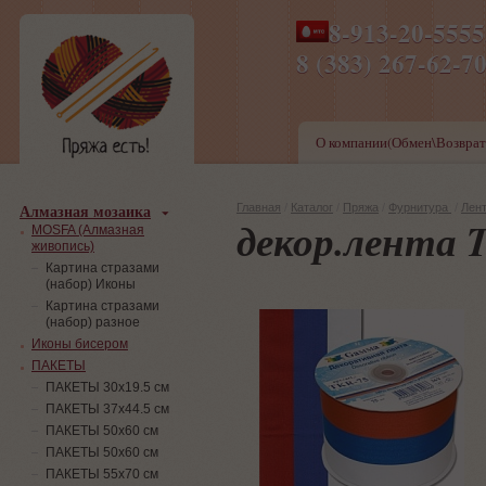
8-913-20-555
ПН-ПТ 8-17,СБ-ВС 9-1
8 (383) 267-6
О компании(Обмен\Возврат
Алмазная мозаика
Главная
/
Каталог
/
Пряжа
/
Фурнитура
/
Лен
декор.лента 
MOSFA (Алмазная
живопись)
Картина стразами
(набор) Иконы
Картина стразами
(набор) разное
Иконы бисером
ПАКЕТЫ
ПАКЕТЫ 30х19.5 см
ПАКЕТЫ 37х44.5 см
ПАКЕТЫ 50х60 см
ПАКЕТЫ 50х60 см
ПАКЕТЫ 55х70 см