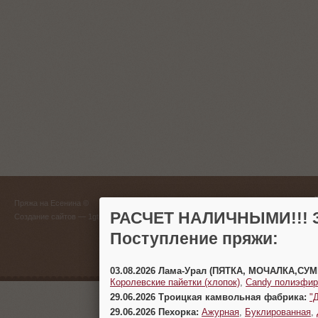
ГЛАВНЫЙ
Пряжа на Есенина ©
(383) 
РАСЧЕТ НАЛИЧНЫМИ!!! З
Создание сайтов
— 1gt.ru
Поступление пряжи:
г. Новосиб
03.08.2026 Лама-Урал (ПЯТКА, МОЧАЛКА,СУ
Королевские пайетки (хлопок)
,
Candy полиэфир
29.06.2026 Троицкая камвольная фабрика:
"
29.06.2026 Пехорка:
Ажурная
,
Буклированная
,