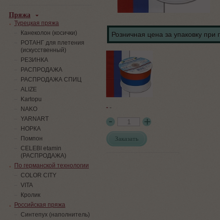
Пряжа
Турецкая пряжа
Канеколон (косички)
Розничная цена за упаковку при 
РОТАНГ для плетения
(искусственный)
PЕЗИНКА
РАСПРОДАЖА
РАСПРОДАЖА СПИЦ
ALIZE
Kartopu
-
-
NAKO
YARNART
НОРКА
Заказать
Помпон
СELEBI etamin
(РАСПРОДАЖА)
По германской технологии
COLOR CITY
VITA
Кролик
Российская пряжа
Синтепух (наполнитель)