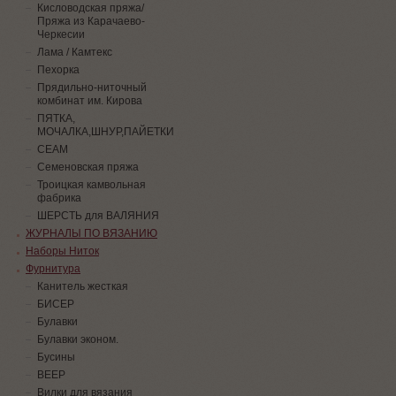
Кисловодская пряжа/
Пряжа из Карачаево-
Черкесии
Лама / Камтекс
Пехорка
Прядильно-ниточный
комбинат им. Кирова
ПЯТКА,
МОЧАЛКА,ШНУР,ПАЙЕТКИ
СЕАМ
Семеновская пряжа
Троицкая камвольная
фабрика
ШЕРСТЬ для ВАЛЯНИЯ
ЖУРНАЛЫ ПО ВЯЗАНИЮ
Наборы Ниток
Фурнитура
Канитель жесткая
БИСЕР
Булавки
Булавки эконом.
Бусины
ВЕЕР
Вилки для вязания