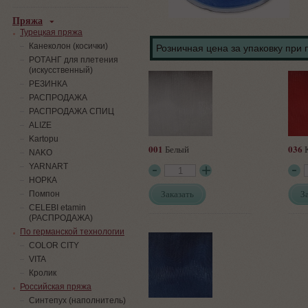
Пряжа
Турецкая пряжа
Канеколон (косички)
Розничная цена за упаковку при 
РОТАНГ для плетения
(искусственный)
PЕЗИНКА
РАСПРОДАЖА
РАСПРОДАЖА СПИЦ
ALIZE
Kartopu
001
036
Белый
К
NAKO
YARNART
НОРКА
Заказать
З
Помпон
СELEBI etamin
(РАСПРОДАЖА)
По германской технологии
COLOR CITY
VITA
Кролик
Российская пряжа
Синтепух (наполнитель)