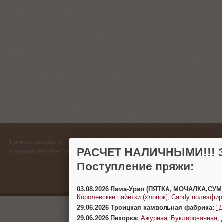
ГЛАВНЫЙ
Пряжа на Есенина ©
(383) 
РАСЧЕТ НАЛИЧНЫМИ!!! З
Создание сайтов
— 1gt.ru
Поступление пряжи:
г. Новосиб
03.08.2026 Лама-Урал (ПЯТКА, МОЧАЛКА,СУ
Королевские пайетки (хлопок)
,
Candy полиэфир
29.06.2026 Троицкая камвольная фабрика:
"
29.06.2026 Пехорка:
Ажурная
,
Буклированная
,