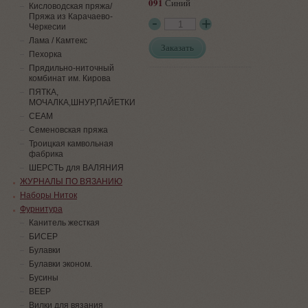
091
Синий
Кисловодская пряжа/
Пряжа из Карачаево-
Черкесии
Лама / Камтекс
Заказать
Пехорка
Прядильно-ниточный
комбинат им. Кирова
ПЯТКА,
МОЧАЛКА,ШНУР,ПАЙЕТКИ
СЕАМ
Семеновская пряжа
Троицкая камвольная
фабрика
ШЕРСТЬ для ВАЛЯНИЯ
ЖУРНАЛЫ ПО ВЯЗАНИЮ
Наборы Ниток
Фурнитура
Канитель жесткая
БИСЕР
Булавки
Булавки эконом.
Бусины
ВЕЕР
Вилки для вязания