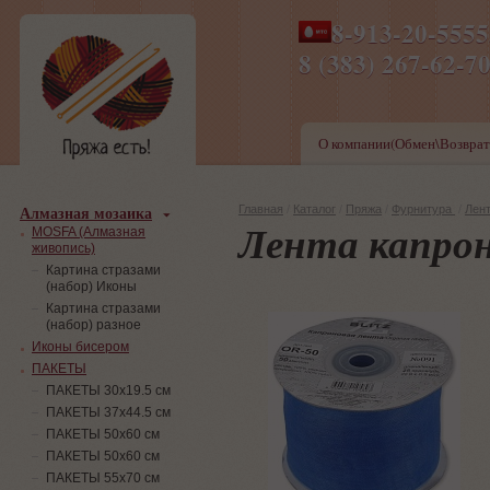
8-913-20-555
ПН-ПТ 8-17,СБ-ВС 9-1
8 (383) 267-6
О компании(Обмен\Возврат
Алмазная мозаика
Главная
/
Каталог
/
Пряжа
/
Фурнитура
/
Лен
Лента капрон
MOSFA (Алмазная
живопись)
Картина стразами
(набор) Иконы
Картина стразами
(набор) разное
Иконы бисером
ПАКЕТЫ
ПАКЕТЫ 30х19.5 см
ПАКЕТЫ 37х44.5 см
ПАКЕТЫ 50х60 см
ПАКЕТЫ 50х60 см
ПАКЕТЫ 55х70 см