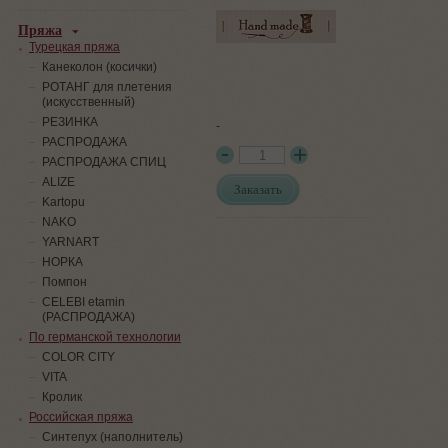
Пряжа
Турецкая пряжа
Канеколон (косички)
РОТАНГ для плетения
(искусственный)
PЕЗИНКА
-
РАСПРОДАЖА
РАСПРОДАЖА СПИЦ
ALIZE
Заказать
Kartopu
NAKO
YARNART
НОРКА
Помпон
СELEBI etamin
(РАСПРОДАЖА)
По германской технологии
COLOR CITY
VITA
Кролик
Российская пряжа
Синтепух (наполнитель)