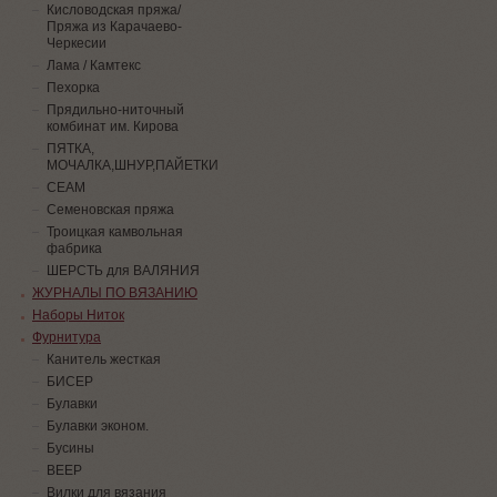
Кисловодская пряжа/
Пряжа из Карачаево-
Черкесии
Лама / Камтекс
Пехорка
Прядильно-ниточный
комбинат им. Кирова
ПЯТКА,
МОЧАЛКА,ШНУР,ПАЙЕТКИ
СЕАМ
Семеновская пряжа
Троицкая камвольная
фабрика
ШЕРСТЬ для ВАЛЯНИЯ
ЖУРНАЛЫ ПО ВЯЗАНИЮ
Наборы Ниток
Фурнитура
Канитель жесткая
БИСЕР
Булавки
Булавки эконом.
Бусины
ВЕЕР
Вилки для вязания