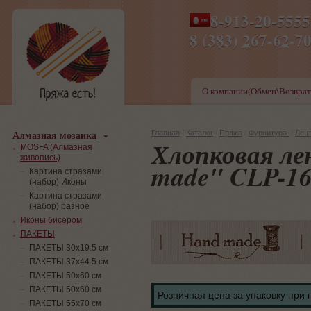
8-913-20-555
ПН-ПТ 8-17,СБ-ВС 9-1
8 (383) 267-6
О компании(Обмен\Возврат
Алмазная мозаика
Главная
/
Каталог
/
Пряжа
/
Фурнитура
/
Лен
Хлопковая ле
MOSFA (Алмазная
живопись)
made" CLP-16
Картина стразами
(набор) Иконы
Картина стразами
(набор) разное
Иконы бисером
ПАКЕТЫ
ПАКЕТЫ 30х19.5 см
ПАКЕТЫ 37х44.5 см
ПАКЕТЫ 50х60 см
ПАКЕТЫ 50х60 см
Розничная цена за упаковку при 
ПАКЕТЫ 55х70 см