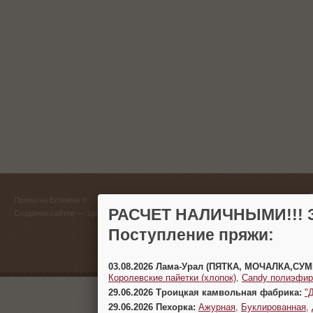
ГЛАВНЫЙ
Пряжа на Есенина ©
(383) 
РАСЧЕТ НАЛИЧНЫМИ!!! З
Создание сайтов
— 1gt.ru
Поступление пряжи:
г. Новосиб
03.08.2026 Лама-Урал (ПЯТКА, МОЧАЛКА,СУ
Королевские пайетки (хлопок)
,
Candy полиэфир
29.06.2026 Троицкая камвольная фабрика:
"
29.06.2026 Пехорка:
Ажурная
,
Буклированная
,