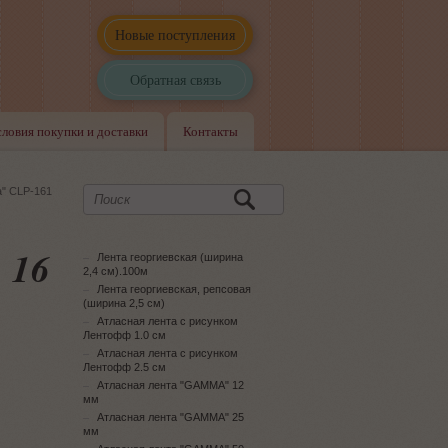
Новые поступления
Обратная связь
словия покупки и доставки
Контакты
а" CLP-161
 16
Лента георгиевская (ширина
2,4 см).100м
Лента георгиевская, репсовая
(ширина 2,5 см)
Атласная лента с рисунком
Лентофф 1.0 см
Атласная лента с рисунком
Лентофф 2.5 см
Атласная лента "GAMMA" 12
мм
Атласная лента "GAMMA" 25
мм