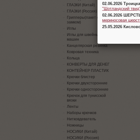
02.06.2026 Троицк
ГЛАЗКИ (Китай)
"Шотландский твид
ГЛАЗКИ (Россия)
02.06.2026 ШЕРСТ
Грипперы(пакет с
мериносовая шерсть
замком)
25.05.2026 Кислов
Иглы
Иглы для швейных
машин
Канцелярская резинка
Ковровая техника
Кольца
КОНВЕРТЫ ДЛЯ ДЕНЕГ
КОНТЕЙНЕР ПЛАСТИК
Крючки блистер
Крючки двухсторонние
Крючки односторонние
Крючок для тунисской
вязки
Ленты
Наборы крючков
Нитковдеватель
Ножницы
НОСИКИ (Китай)
НОСИКИ (Россия)