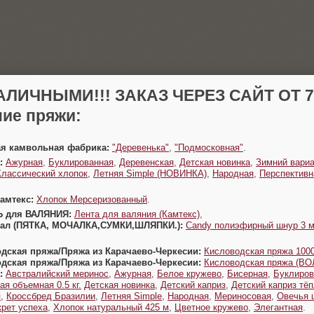
АЛИЧНЫМИ!!! ЗАКАЗ ЧЕРЕЗ САЙТ ОТ 70
ие пряжи:
ая камвольная фабрика:
"Деревенька"
,
"Подмосковная"
.
:
Ажурная
,
Буклированная
,
Деревенская
,
Детская новинка
,
Зимний вариа
Классический хлопок
,
Летняя Simple (НОВИНКА)
,
Народная
,
Перспективн
Камтекс:
Хлопок Мерсеризованный
.
Ь для ВАЛЯНИЯ:
Лента для валяния (Камтекс)
,
Урал (ПЯТКА, МОЧАЛКА,СУМКИ,ШЛЯПКИ.):
Candy полиэфирный шнур 3 
одская пряжа/Пряжа из Карачаево-Черкесии:
Кисловодская пряжа 1000
одская пряжа/Пряжа из Карачаево-Черкесии:
Кисловодская пряжа (В
:
Австралийский меринос
,
Ажурная
,
Белое кружево
,
Бисерная
,
Буклиров
ая объемная 0.5 кг.
Детская новинка
,
Детский каприз
,
Детский каприз тё
я
,
Кроссбред Бразилии
,
Летняя Simple
,
Народная
,
Мериносовая
,
Овечья 
крет успеха
,
Хлопок натуральный 425 м
,
Цветное кружево
,
Элегантная
.