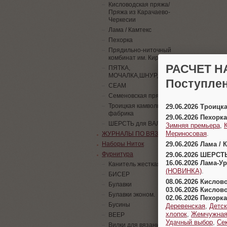
Кисловодская пряжа/
Пряжа из Карачаево-
Черкесии
Лама / Камтекс
Пехорка
Прядильно-ниточный
комбинат им. Кирова
РАСЧЕТ Н
ПЯТКА,
МОЧАЛКА,ШНУР,ПАЙЕТКИ
Поступлен
СЕАМ
Семеновская пряжа
Троицкая камвольная
29.06.2026 Троицк
фабрика
29.06.2026 Пехорка
ШЕРСТЬ для ВАЛЯНИЯ
Зимняя премьера
,
Мериносовая
.
ЖУРНАЛЫ ПО ВЯЗАНИЮ
29.06.2026 Лама / 
Наборы Ниток
Фурнитура
29.06.2026 ШЕРСТ
16.06.2026 Лама-
Канитель жесткая
(НОВИНКА)
.
БИСЕР
08.06.2026 Кислов
Булавки
03.06.2026 Кислов
Булавки эконом.
02.06.2026 Пехорка
Бусины
Деревенская
,
Детск
хлопок
,
Жемчужна
ВЕЕР
Удачный выбор
,
Се
Вилки для вязания