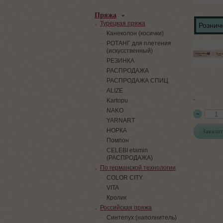
Пряжа
Турецкая пряжа
Розничн
Канеколон (косички)
РОТАНГ для плетения
(искусственный)
PЕЗИНКА
РАСПРОДАЖА
РАСПРОДАЖА СПИЦ
ALIZE
-
Kartopu
NAKO
YARNART
Заказат
НОРКА
Помпон
СELEBI etamin
(РАСПРОДАЖА)
По германской технологии
COLOR CITY
VITA
Кролик
Российская пряжа
Синтепух (наполнитель)