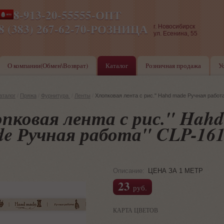
8-913-20-55555-ОПТ
ПН-ПТ 8-17,СБ-ВС 9-17
8 (383) 267-62-70-РОЗНИЦА
г. Новосибирск
ул. Есенина, 55
О компании(Обмен\Возврат)
Каталог
Розничная продажа
У
аталог
/
Пряжа
/
Фурнитура
/
Ленты
/
Хлопковая лента с рис." Hahd made Ручная работ
пковая лента с рис." Hahd
e Ручная работа" CLP-161
Описание:
ЦЕНА ЗА 1 МЕТР
23
руб.
КАРТА ЦВЕТОВ