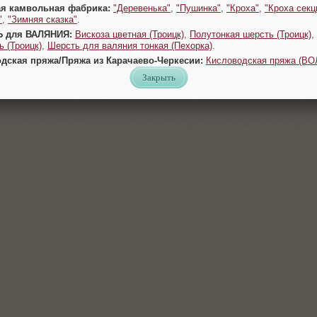
ая камвольная фабрика:
"Деревенька"
,
"Пушинка"
,
"Кроха"
,
"Кроха секц
"
,
"Зимняя сказка"
.
Ь для ВАЛЯНИЯ:
Вискоза цветная (Троицк)
,
Полутонкая шерсть (Троицк)
,
 (Троицк)
,
Шерсть для валяния тонкая (Пехорка)
.
одская пряжа/Пряжа из Карачаево-Черкесии:
Кисловодская пряжа (В
Закрыть