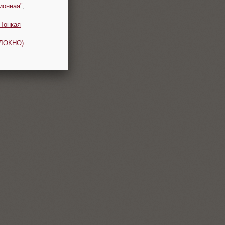
ионная"
,
Тонкая
ОЛОКНО)
.