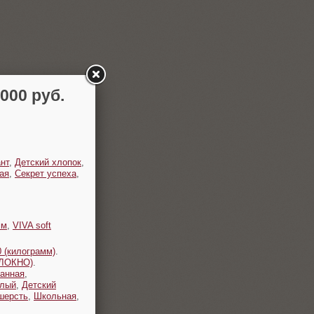
00 руб.
нт
,
Детский хлопок
,
ая
,
Секрет успеха
,
мм
,
VIVA soft
 (килограмм)
.
ОЛОКНО)
.
анная
,
плый
,
Детский
шерсть
,
Школьная
,