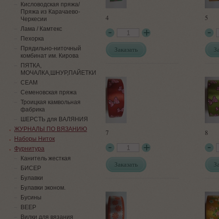
Кисловодская пряжа/
Пряжа из Карачаево-
4
5
Черкесии
Лама / Камтекс
Пехорка
Прядильно-ниточный
Заказать
З
комбинат им. Кирова
ПЯТКА,
МОЧАЛКА,ШНУР,ПАЙЕТКИ
СЕАМ
Семеновская пряжа
Троицкая камвольная
фабрика
ШЕРСТЬ для ВАЛЯНИЯ
ЖУРНАЛЫ ПО ВЯЗАНИЮ
7
8
Наборы Ниток
Фурнитура
Канитель жесткая
Заказать
З
БИСЕР
Булавки
Булавки эконом.
Бусины
ВЕЕР
Вилки для вязания