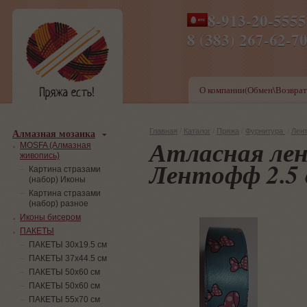
8-913-20-555
ПН-ПТ 8-17,СБ-ВС 9-1
8 (383) 267-6
О компании(Обмен\Возврат
Алмазная мозаика
Главная
/
Каталог
/
Пряжа
/
Фурнитура
/
Лен
Атласная лен
MOSFA (Алмазная
живопись)
Лентофф 2.5 
Картина стразами
(набор) Иконы
Картина стразами
(набор) разное
Иконы бисером
ПАКЕТЫ
ПАКЕТЫ 30х19.5 см
ПАКЕТЫ 37х44.5 см
ПАКЕТЫ 50х60 см
ПАКЕТЫ 50х60 см
ПАКЕТЫ 55х70 см