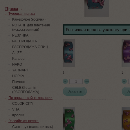
Пряжа
Турецкая пряжа
Канеколон (косички)
РОТАНГ для плетения
Розничная цена за упаковку при 
(искусственный)
PЕЗИНКА
РАСПРОДАЖА
РАСПРОДАЖА СПИЦ
ALIZE
Kartopu
NAKO
YARNART
1
2
НОРКА
Помпон
СELEBI etamin
Заказать
З
(РАСПРОДАЖА)
По германской технологии
COLOR CITY
VITA
Кролик
Российская пряжа
Синтепух (наполнитель)