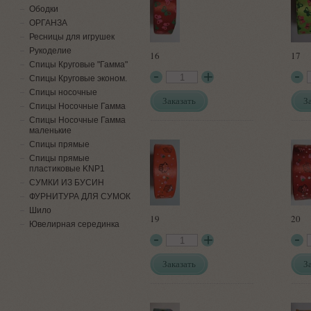
Ободки
ОРГАНЗА
Ресницы для игрушек
Рукоделие
16
17
Спицы Круговые "Гамма"
Спицы Круговые эконом.
Спицы носочные
Заказать
З
Спицы Носочные Гамма
Спицы Носочные Гамма
маленькие
Спицы прямые
Спицы прямые
пластиковые KNP1
СУМКИ ИЗ БУСИН
ФУРНИТУРА ДЛЯ СУМОК
Шило
19
20
Ювелирная серединка
Заказать
З