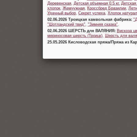
Деревенская
,
Детская объемная 0.5 кг.
Детская
хлопок
,
Жемчужная
,
Кроссбред Бразилии
,
Летн
Удачный выбор
,
Секрет успеха
,
Хлопок натура
02.06.2026 Троицкая камвольная фабрика:
"
"Шотландский твид"
,
"Зимняя сказка"
.
02.06.2026 ШЕРСТЬ для ВАЛЯНИЯ:
Вискоза цв
мериносовая шерсть (Троицк)
,
Шерсть для валя
25.05.2026 Кисловодская пряжа/Пряжа из Ка