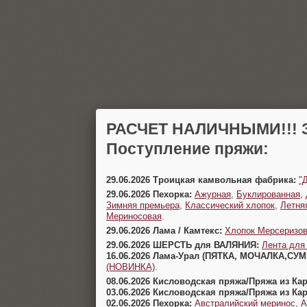
РАСЧЕТ НАЛИЧНЫМИ!!! З
Поступление пряжи:
29.06.2026 Троицкая камвольная фабрика:
"
29.06.2026 Пехорка:
Ажурная
,
Буклированная
,
Зимняя премьера
,
Классический хлопок
,
Летня
Мериносовая
.
29.06.2026 Лама / Камтекс:
Хлопок Мерсеризо
29.06.2026 ШЕРСТЬ для ВАЛЯНИЯ:
Лента для
16.06.2026 Лама-Урал (ПЯТКА, МОЧАЛКА,СУ
(НОВИНКА)
.
08.06.2026 Кисловодская пряжа/Пряжа из Ка
03.06.2026 Кисловодская пряжа/Пряжа из Ка
02.06.2026 Пехорка:
Австралийский меринос
,
А