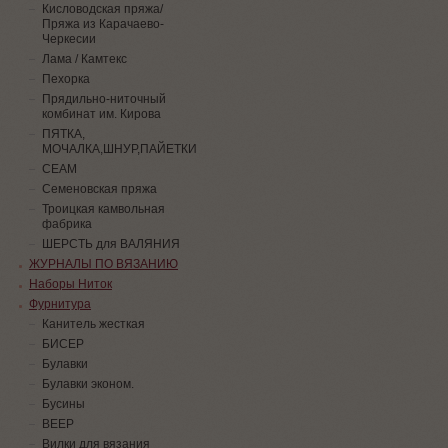
Кисловодская пряжа/
Пряжа из Карачаево-
Черкесии
Лама / Камтекс
Пехорка
Прядильно-ниточный
комбинат им. Кирова
ПЯТКА,
МОЧАЛКА,ШНУР,ПАЙЕТКИ
СЕАМ
Семеновская пряжа
Троицкая камвольная
фабрика
ШЕРСТЬ для ВАЛЯНИЯ
ЖУРНАЛЫ ПО ВЯЗАНИЮ
Наборы Ниток
Фурнитура
Канитель жесткая
БИСЕР
Булавки
Булавки эконом.
Бусины
ВЕЕР
Вилки для вязания