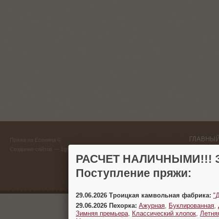
ГЛАВНЫЙ
Пряжа на Есенина ©
(383) 
Создание сайтов
— 1gt.ru
РАСЧЕТ НАЛИЧНЫМИ!!! З
г. Новосиб
Поступление пряжи:
29.06.2026 Троицкая камвольная фабрика:
"
29.06.2026 Пехорка:
Ажурная
,
Буклированная
,
Зимняя премьера
,
Классический хлопок
,
Летня