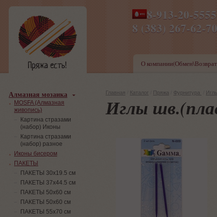
8-913-20-555
ПН-ПТ 8-17,СБ-ВС 9-1
8 (383) 267-6
О компании(Обмен\Возврат
Алмазная мозаика
Главная
/
Каталог
/
Пряжа
/
Фурнитура
/
Игл
Иглы шв.(пла
MOSFA (Алмазная
живопись)
Картина стразами
(набор) Иконы
Картина стразами
(набор) разное
Иконы бисером
ПАКЕТЫ
ПАКЕТЫ 30х19.5 см
ПАКЕТЫ 37х44.5 см
ПАКЕТЫ 50х60 см
ПАКЕТЫ 50х60 см
ПАКЕТЫ 55х70 см