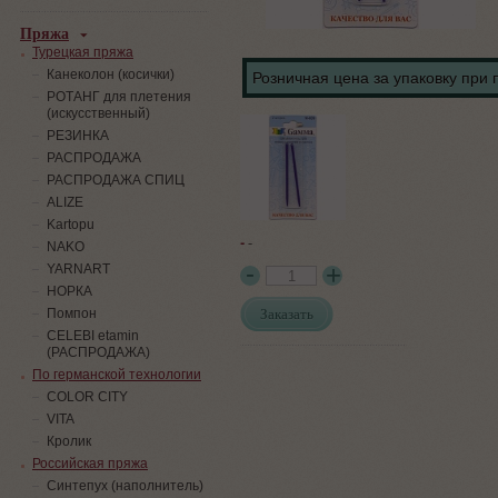
Пряжа
Турецкая пряжа
Канеколон (косички)
Розничная цена за упаковку при 
РОТАНГ для плетения
(искусственный)
PЕЗИНКА
РАСПРОДАЖА
РАСПРОДАЖА СПИЦ
ALIZE
Kartopu
-
-
NAKO
YARNART
НОРКА
Заказать
Помпон
СELEBI etamin
(РАСПРОДАЖА)
По германской технологии
COLOR CITY
VITA
Кролик
Российская пряжа
Синтепух (наполнитель)