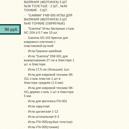
ВАЛЯНИЯ (ФЕЛТИНГА) 5 ШТ
№36 ТОЛСТЫЕ - 2 ШТ., №40
ТОНКИЕ - 3 ШТ.
"GAMMA" FNB-005 ИГЛЫ ДЛЯ
ВАЛЯНИЯ (ФЕЛТИНГА) 5 ШТ
№40 ТОНКИЕ (ОБРАТНЫЕ)
"Gamma" Иглы бисерные сталь
90 руб.
NC-204 d 0.7 мм 10 шт
Gamma SS-102 Крючок для
коврового плетения c
пластиковой ручкой
Игла Гранено-швейная
Игла "Gamma" DW-001 для
вывертывания 27 см в блистере 1
шт. в блистере
Игла 17,5 см (большая) 1шт.
Игла для ковровой техники SK-
311 сталь пластик 1 шт в
блистере средняя (1.6 мм)
Игла для ковровой техники SK-
411 дерево сталь 1 шт в блистере
5 мм
Игла для фелтинга FN-001
Игла парусная
Игла цыганская 1-12
Игла штопальная 6-3
Иглы FN-005(грубые толстые)
Иглы FN-005(тонкие)