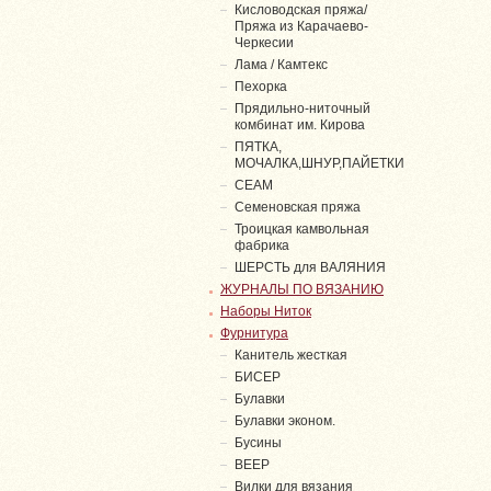
Кисловодская пряжа/
Пряжа из Карачаево-
Черкесии
Лама / Камтекс
Пехорка
Прядильно-ниточный
комбинат им. Кирова
ПЯТКА,
МОЧАЛКА,ШНУР,ПАЙЕТКИ
СЕАМ
Семеновская пряжа
Троицкая камвольная
фабрика
ШЕРСТЬ для ВАЛЯНИЯ
ЖУРНАЛЫ ПО ВЯЗАНИЮ
Наборы Ниток
Фурнитура
Канитель жесткая
БИСЕР
Булавки
Булавки эконом.
Бусины
ВЕЕР
Вилки для вязания