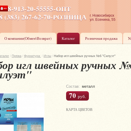
8-913-20-55555-ОПТ
ПН-ПТ 8-17,СБ-ВС 9-17
8 (383) 267-62-70-РОЗНИЦА
г. Новосибирск
ул. Есенина, 55
О компании(Обмен\Возврат)
Каталог
Розничная продажа
У
аталог
/
Пряжа
/
Фурнитура
/
Иглы
/
Набор игл швейных ручных №6 "Силуэт"
ор игл швейных ручных №
илуэт"
Состав:
металл
70
руб.
КАРТА ЦВЕТОВ