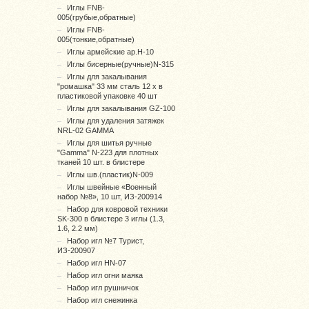
Иглы FNB-
005(грубые,обратные)
Иглы FNB-
005(тонкие,обратные)
Иглы армейские ар.H-10
Иглы бисерные(ручные)N-315
Иглы для закалывания
"ромашка" 33 мм сталь 12 x в
пластиковой упаковке 40 шт
Иглы для закалывания GZ-100
Иглы для удаления затяжек
NRL-02 GAMMA
Иглы для шитья ручные
"Gamma" N-223 для плотных
тканей 10 шт. в блистере
Иглы шв.(пластик)N-009
Иглы швейные «Военный
набор №8», 10 шт, ИЗ-200914
Набор для ковровой техники
SK-300 в блистере 3 иглы (1.3,
1.6, 2.2 мм)
Набор игл №7 Турист,
ИЗ-200907
Набор игл HN-07
Набор игл огни маяка
Набор игл рушничок
Набор игл снежинка