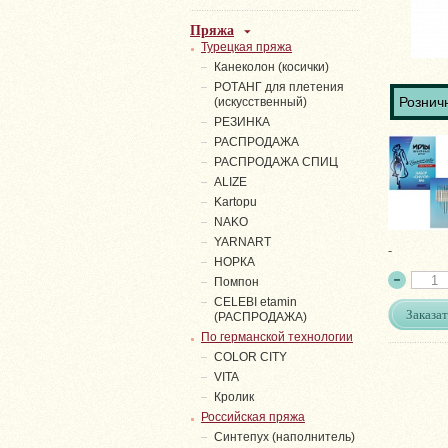
Пряжа
Турецкая пряжа
Канеколон (косички)
РОТАНГ для плетения
Розничн
(искусственный)
PЕЗИНКА
РАСПРОДАЖА
РАСПРОДАЖА СПИЦ
ALIZE
Kartopu
NAKO
YARNART
-
НОРКА
Помпон
СELEBI etamin
Заказат
(РАСПРОДАЖА)
По германской технологии
COLOR CITY
VITA
Кролик
Российская пряжа
Синтепух (наполнитель)