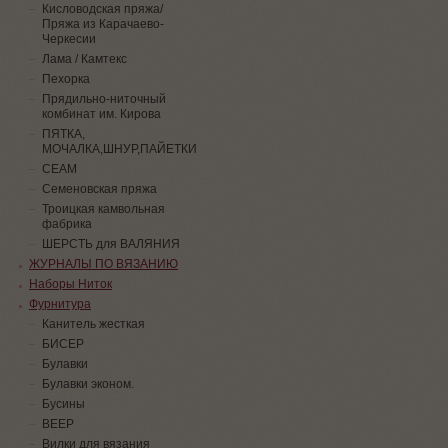
Кисловодская пряжа/
Пряжа из Карачаево-
Черкесии
Лама / Камтекс
Пехорка
Прядильно-ниточный
комбинат им. Кирова
ПЯТКА,
МОЧАЛКА,ШНУР,ПАЙЕТКИ
СЕАМ
Семеновская пряжа
Троицкая камвольная
фабрика
ШЕРСТЬ для ВАЛЯНИЯ
ЖУРНАЛЫ ПО ВЯЗАНИЮ
Наборы Ниток
Фурнитура
Канитель жесткая
БИСЕР
Булавки
Булавки эконом.
Бусины
ВЕЕР
Вилки для вязания