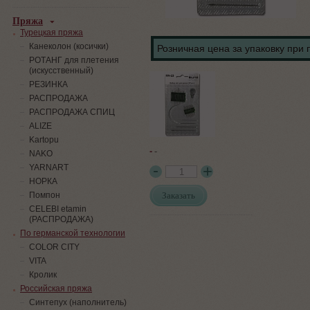
Пряжа
Турецкая пряжа
Канеколон (косички)
Розничная цена за упаковку при 
РОТАНГ для плетения
(искусственный)
PЕЗИНКА
РАСПРОДАЖА
РАСПРОДАЖА СПИЦ
ALIZE
Kartopu
-
-
NAKO
YARNART
НОРКА
Заказать
Помпон
СELEBI etamin
(РАСПРОДАЖА)
По германской технологии
COLOR CITY
VITA
Кролик
Российская пряжа
Синтепух (наполнитель)