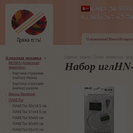
8-913-20-555
ПН-ПТ 8-17,СБ-ВС 9-1
8 (383) 267-6
О компании(Обмен\Возврат
Алмазная мозаика
Главная
/
Каталог
/
Пряжа
/
Фурнитура
/
Игл
Набор иглHN
MOSFA (Алмазная
живопись)
Картина стразами
(набор) Иконы
Картина стразами
(набор) разное
Иконы бисером
ПАКЕТЫ
ПАКЕТЫ 30х19.5 см
ПАКЕТЫ 37х44.5 см
ПАКЕТЫ 50х60 см
ПАКЕТЫ 50х60 см
ПАКЕТЫ 55х70 см