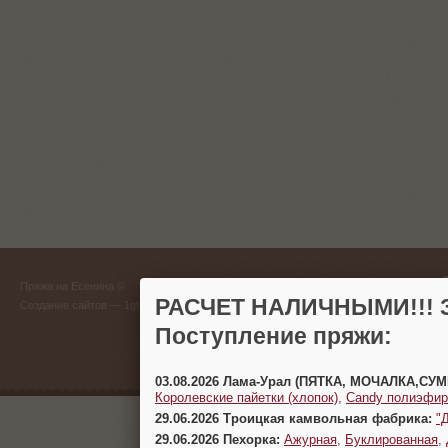
ГЛАВНЫЙ
Пряжа на Есенина ©
(383) 
РАСЧЕТ НАЛИЧНЫМИ!!! З
Создание сайтов
— 1gt.ru
Поступление пряжи:
г. Новосиб
03.08.2026 Лама-Урал (ПЯТКА, МОЧАЛКА,СУ
Королевские пайетки (хлопок)
,
Candy полиэфир
29.06.2026 Троицкая камвольная фабрика:
"
29.06.2026 Пехорка:
Ажурная
,
Буклированная
,