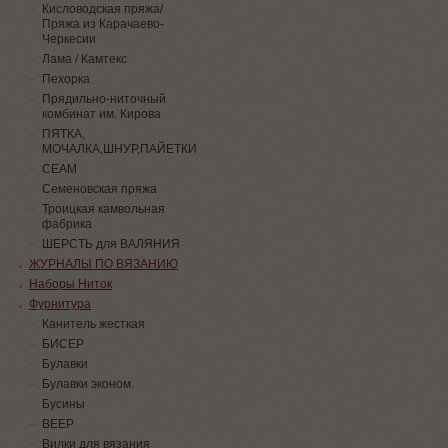
Кисловодская пряжа/
Пряжа из Карачаево-
Черкесии
Лама / Камтекс
Пехорка
Прядильно-ниточный
комбинат им. Кирова
ПЯТКА,
МОЧАЛКА,ШНУР,ПАЙЕТКИ
СЕАМ
Семеновская пряжа
Троицкая камвольная
фабрика
ШЕРСТЬ для ВАЛЯНИЯ
ЖУРНАЛЫ ПО ВЯЗАНИЮ
Наборы Ниток
Фурнитура
Канитель жесткая
БИСЕР
Булавки
Булавки эконом.
Бусины
ВЕЕР
Вилки для вязания