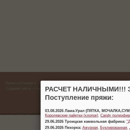
ГЛАВНЫЙ
Пряжа на Есенина ©
(383) 
РАСЧЕТ НАЛИЧНЫМИ!!! З
Создание сайтов
— 1gt.ru
Поступление пряжи:
г. Новосиб
03.08.2026 Лама-Урал (ПЯТКА, МОЧАЛКА,СУ
Королевские пайетки (хлопок)
,
Candy полиэфир
29.06.2026 Троицкая камвольная фабрика:
"
29.06.2026 Пехорка:
Ажурная
,
Буклированная
,