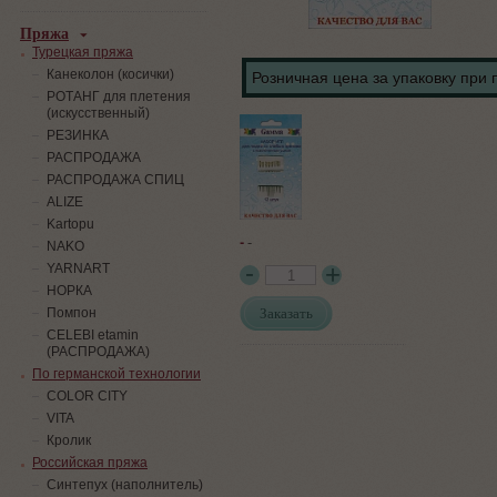
Пряжа
Турецкая пряжа
Канеколон (косички)
Розничная цена за упаковку при 
РОТАНГ для плетения
(искусственный)
PЕЗИНКА
РАСПРОДАЖА
РАСПРОДАЖА СПИЦ
ALIZE
Kartopu
-
-
NAKO
YARNART
НОРКА
Заказать
Помпон
СELEBI etamin
(РАСПРОДАЖА)
По германской технологии
COLOR CITY
VITA
Кролик
Российская пряжа
Синтепух (наполнитель)