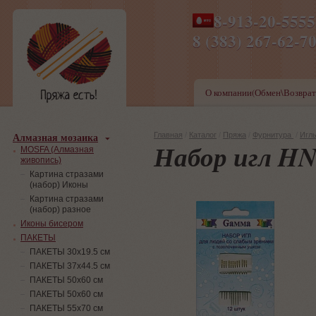
8-913-20-555
ПН-ПТ 8-17,СБ-ВС 9-1
8 (383) 267-6
О компании(Обмен\Возврат
Алмазная мозаика
Главная
/
Каталог
/
Пряжа
/
Фурнитура
/
Игл
Набор игл HN
MOSFA (Алмазная
живопись)
Картина стразами
(набор) Иконы
Картина стразами
(набор) разное
Иконы бисером
ПАКЕТЫ
ПАКЕТЫ 30х19.5 см
ПАКЕТЫ 37х44.5 см
ПАКЕТЫ 50х60 см
ПАКЕТЫ 50х60 см
ПАКЕТЫ 55х70 см