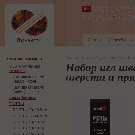
8-913-20-555
ПН-ПТ 8-17,СБ-ВС 9-1
8 (383) 267-6
О компании(Обмен\Возврат
Алмазная мозаика
Главная
/
Каталог
/
Пряжа
/
Фурнитура
/
Игл
Набор игл шв
MOSFA (Алмазная
живопись)
шерсти и пря
Картина стразами
(набор) Иконы
Картина стразами
(набор) разное
Иконы бисером
ПАКЕТЫ
ПАКЕТЫ 30х19.5 см
ПАКЕТЫ 37х44.5 см
ПАКЕТЫ 50х60 см
ПАКЕТЫ 50х60 см
ПАКЕТЫ 55х70 см