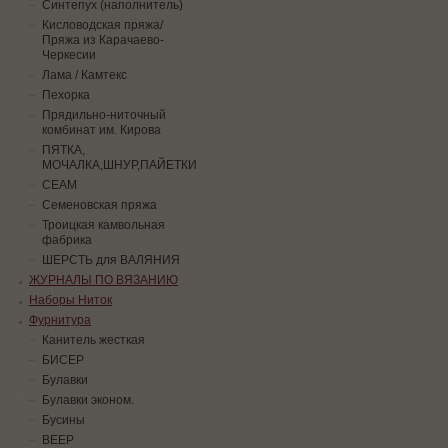
Синтепух (наполнитель)
Кисловодская пряжа/
Пряжа из Карачаево-
Черкесии
Лама / Камтекс
Пехорка
Прядильно-ниточный
комбинат им. Кирова
ПЯТКА,
МОЧАЛКА,ШНУР,ПАЙЕТКИ
СЕАМ
Семеновская пряжа
Троицкая камвольная
фабрика
ШЕРСТЬ для ВАЛЯНИЯ
ЖУРНАЛЫ ПО ВЯЗАНИЮ
Наборы Ниток
Фурнитура
Канитель жесткая
БИСЕР
Булавки
Булавки эконом.
Бусины
ВЕЕР