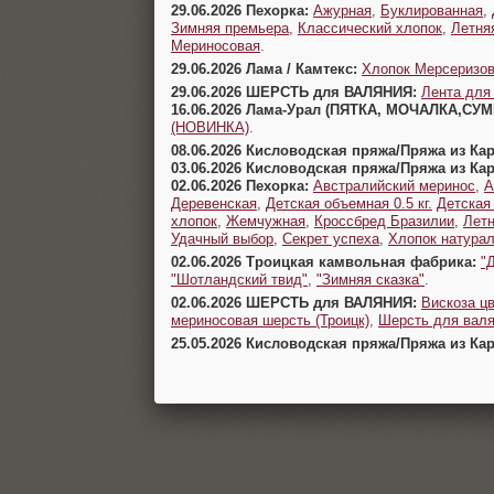
29.06.2026 Пехорка:
Ажурная
,
Буклированная
,
Зимняя премьера
,
Классический хлопок
,
Летня
Мериносовая
.
29.06.2026 Лама / Камтекс:
Хлопок Мерсеризо
29.06.2026 ШЕРСТЬ для ВАЛЯНИЯ:
Лента для
16.06.2026 Лама-Урал (ПЯТКА, МОЧАЛКА,СУ
(НОВИНКА)
.
08.06.2026 Кисловодская пряжа/Пряжа из Ка
03.06.2026 Кисловодская пряжа/Пряжа из Ка
02.06.2026 Пехорка:
Австралийский меринос
,
А
Деревенская
,
Детская объемная 0.5 кг.
Детская
хлопок
,
Жемчужная
,
Кроссбред Бразилии
,
Летн
Удачный выбор
,
Секрет успеха
,
Хлопок натура
02.06.2026 Троицкая камвольная фабрика:
"
"Шотландский твид"
,
"Зимняя сказка"
.
02.06.2026 ШЕРСТЬ для ВАЛЯНИЯ:
Вискоза цв
мериносовая шерсть (Троицк)
,
Шерсть для валя
25.05.2026 Кисловодская пряжа/Пряжа из Ка