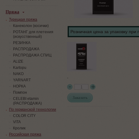
Пряжа
Турецкая пряжа
Канеколон (косички)
Розничная цена за упаковку при 
РОТАНГ для плетения
(искусственный)
PЕЗИНКА
РАСПРОДАЖА
РАСПРОДАЖА СПИЦ
ALIZE
Kartopu
NAKO
-
YARNART
НОРКА
Помпон
Заказать
СELEBI etamin
(РАСПРОДАЖА)
По германской технологии
COLOR CITY
VITA
Кролик
Российская пряжа