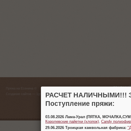
ГЛАВНЫЙ
Пряжа на Есенина ©
(383) 
РАСЧЕТ НАЛИЧНЫМИ!!! З
Создание сайтов
— 1gt.ru
Поступление пряжи:
г. Новосиб
03.08.2026 Лама-Урал (ПЯТКА, МОЧАЛКА,СУ
Королевские пайетки (хлопок)
,
Candy полиэфир
29.06.2026 Троицкая камвольная фабрика:
"