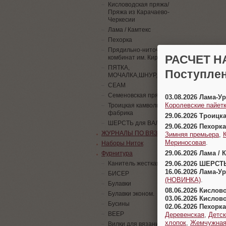
Кисловодская пряжа/
Пряжа из Карачаево-
Черкесии
Лама / Камтекс
Пехорка
Прядильно-ниточный
РАСЧЕТ Н
комбинат им. Кирова
ПЯТКА,
Поступлен
МОЧАЛКА,ШНУР,ПАЙЕТКИ
СЕАМ
Семеновская пряжа
03.08.2026 Лама-
Королевские пайетк
Троицкая камвольная
фабрика
29.06.2026 Троицк
ШЕРСТЬ для ВАЛЯНИЯ
29.06.2026 Пехорка
ЖУРНАЛЫ ПО ВЯЗАНИЮ
Зимняя премьера
,
Мериносовая
.
Наборы Ниток
29.06.2026 Лама / 
Фурнитура
29.06.2026 ШЕРСТ
Канитель жесткая
16.06.2026 Лама-
БИСЕР
(НОВИНКА)
.
Булавки
08.06.2026 Кислов
Булавки эконом.
03.06.2026 Кислов
Бусины
02.06.2026 Пехорка
ВЕЕР
Деревенская
,
Детск
хлопок
,
Жемчужна
Вилки для вязания