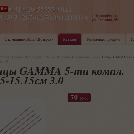
8-913-20-55555-ОПТ
ПН-ПТ 8-17,СБ-ВС 9-17
8 (383) 267-62-70-РОЗНИЦА
г. Новосибирск
ул. Есенина, 55
О компании(Обмен\Возврат)
Каталог
Розничная продажа
У
аталог
/
Пряжа
/
Фурнитура
/
Спицы Носочные Гамма маленькие
/
Спицы GAMMA 5-ти 
м 3.0
ицы GAMMA 5-ти компл.
-15.15см 3.0
70
руб.