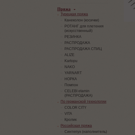
Пряжа
Турецкая пряжа
Канеколон (косички)
РОТАНГ для плетения
(искусственный)
PЕЗИНКА
РАСПРОДАЖА
РАСПРОДАЖА СПИЦ
ALIZE
Kartopu
NAKO
YARNART
НОРКА
Помпон
СELEBI etamin
(РАСПРОДАЖА)
По германской технологии
COLOR CITY
VITA
Кролик
Российская пряжа
Синтепух (наполнитель)