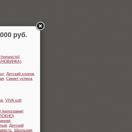
00 руб.
 (полиэстр)
,
t (НОВИНКА)
.
нт
,
Детский хлопок
,
ая
,
Секрет успеха
,
мм
,
VIVA soft
 (килограмм)
.
ОЛОКНО)
.
анная
,
плый
,
Детский
шерсть
,
Школьная
,