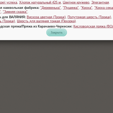
крет успеха
,
Хлопок натуральный 425 м
,
Цветное кружево
,
Элегантная
.
ая камвольная фабрика:
"Деревенька"
,
"Пушинка"
,
"Кроха"
,
"Кроха секц
"
,
"Зимняя сказка"
.
Ь для ВАЛЯНИЯ:
Вискоза цветная (Троицк)
,
Полутонкая шерсть (Троицк)
,
 (Троицк)
,
Шерсть для валяния тонкая (Пехорка)
.
одская пряжа/Пряжа из Карачаево-Черкесии:
Кисловодская пряжа (В
Закрыть