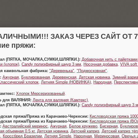
АЛИЧНЫМИ!!! ЗАКАЗ ЧЕРЕЗ САЙТ ОТ 70
ие пряжи:
Урал (ПЯТКА, МОЧАЛКА,СУМКИ,ШЛЯПКИ.):
Добавочная нить с пайетками
и (хлопок)
,
Candy полиэфирный шнур 3 мм
,
Носочная добавка
,
VIVA sof
ая камвольная фабрика:
"Деревенька"
,
"Подмосковная"
.
:
Ажурная
,
Буклированная
,
Деревенская
,
Детская новинка
,
Зимний вариа
Классический хлопок
,
Летняя Simple (НОВИНКА)
,
Народная
,
Перспективн
Камтекс:
Хлопок Мерсеризованный
.
Ь для ВАЛЯНИЯ:
Лента для валяния (Камтекс)
,
Урал (ПЯТКА, МОЧАЛКА,СУМКИ,ШЛЯПКИ.):
Candy полиэфирный шнур 3 
одская пряжа/Пряжа из Карачаево-Черкесии:
Кисловодская пряжа 1000
одская пряжа/Пряжа из Карачаево-Черкесии:
Кисловодская пряжа (В
:
Австралийский меринос
,
Ажурная
,
Белое кружево
,
Бисерная
,
Буклиров
ая объемная 0.5 кг.
Детская новинка
,
Детский каприз
,
Детский каприз тё
я
,
Кроссбред Бразилии
,
Летняя Simple
,
Народная
,
Мериносовая
,
Овечья 