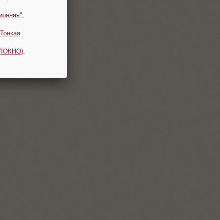
ионная"
,
Тонкая
ОЛОКНО)
.