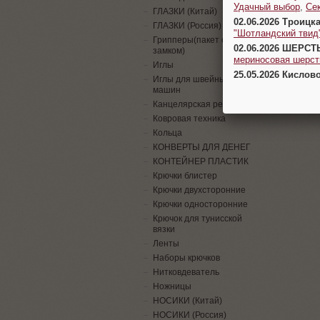
Удачный выбор
,
Се
ГЛАЗКИ (Китай)
02.06.2026 Троицк
ГЛАЗКИ (Россия)
"Шотландский твид
Грипперы(пакет с
02.06.2026 ШЕРСТ
замком)
мериносовая шерсть
Иглы
25.05.2026 Кислов
Иглы для швейных
машин
Канцелярская резинка
Ковровая техника
Кольца
КОНВЕРТЫ ДЛЯ ДЕНЕГ
КОНТЕЙНЕР ПЛАСТИК
Крючки блистер
Крючки двухсторонние
Крючки односторонние
Крючок для тунисской
вязки
Ленты
Наборы крючков
Нитковдеватель
Ножницы
НОСИКИ (Китай)
НОСИКИ (Россия)