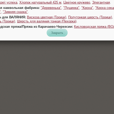
крет успеха
,
Хлопок натуральный 425 м
,
Цветное кружево
,
Элегантная
.
ая камвольная фабрика:
"Деревенька"
,
"Пушинка"
,
"Кроха"
,
"Кроха секц
"
,
"Зимняя сказка"
.
Ь для ВАЛЯНИЯ:
Вискоза цветная (Троицк)
,
Полутонкая шерсть (Троицк)
,
 (Троицк)
,
Шерсть для валяния тонкая (Пехорка)
.
одская пряжа/Пряжа из Карачаево-Черкесии:
Кисловодская пряжа (В
Закрыть