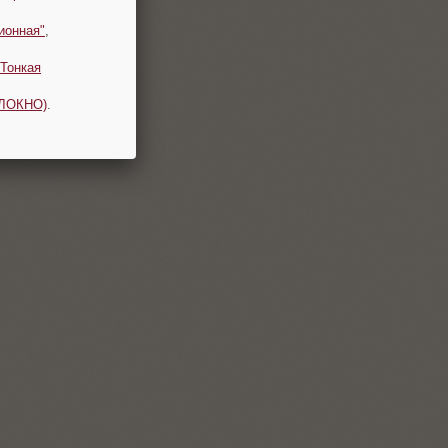
ионная"
,
Тонкая
ОЛОКНО)
.