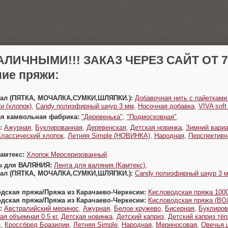
АЛИЧНЫМИ!!! ЗАКАЗ ЧЕРЕЗ САЙТ ОТ 70
ие пряжи:
Урал (ПЯТКА, МОЧАЛКА,СУМКИ,ШЛЯПКИ.):
Добавочная нить с пайетками
и (хлопок)
,
Candy полиэфирный шнур 3 мм
,
Носочная добавка
,
VIVA sof
ая камвольная фабрика:
"Деревенька"
,
"Подмосковная"
.
:
Ажурная
,
Буклированная
,
Деревенская
,
Детская новинка
,
Зимний вариа
Классический хлопок
,
Летняя Simple (НОВИНКА)
,
Народная
,
Перспективн
Камтекс:
Хлопок Мерсеризованный
.
Ь для ВАЛЯНИЯ:
Лента для валяния (Камтекс)
,
Урал (ПЯТКА, МОЧАЛКА,СУМКИ,ШЛЯПКИ.):
Candy полиэфирный шнур 3 
одская пряжа/Пряжа из Карачаево-Черкесии:
Кисловодская пряжа 1000
одская пряжа/Пряжа из Карачаево-Черкесии:
Кисловодская пряжа (В
:
Австралийский меринос
,
Ажурная
,
Белое кружево
,
Бисерная
,
Буклиров
ая объемная 0.5 кг.
Детская новинка
,
Детский каприз
,
Детский каприз тё
я
,
Кроссбред Бразилии
,
Летняя Simple
,
Народная
,
Мериносовая
,
Овечья 