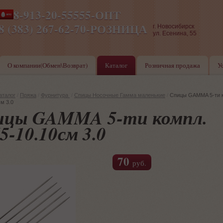
8-913-20-55555-ОПТ
ПН-ПТ 8-17,СБ-ВС 9-17
8 (383) 267-62-70-РОЗНИЦА
г. Новосибирск
ул. Есенина, 55
О компании(Обмен\Возврат)
Каталог
Розничная продажа
У
аталог
/
Пряжа
/
Фурнитура
/
Спицы Носочные Гамма маленькие
/
Спицы GAMMA 5-ти 
м 3.0
ицы GAMMA 5-ти компл.
-10.10см 3.0
70
руб.