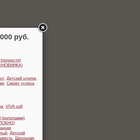
00 руб.
 (полиэстр)
,
t (НОВИНКА)
.
нт
,
Детский хлопок
,
ая
,
Секрет успеха
,
мм
,
VIVA soft
 (килограмм)
.
ОЛОКНО)
.
анная
,
плый
,
Детский
шерсть
,
Школьная
,