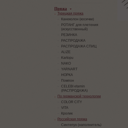
Пряжа
Турецкая пряжа
Канеколон (косички)
РОТАНГ для плетения
(искусственный)
PЕЗИНКА
РАСПРОДАЖА
РАСПРОДАЖА СПИЦ
ALIZE
Kartopu
NAKO
YARNART
НОРКА
Помпон
СELEBI etamin
(РАСПРОДАЖА)
По германской технологии
COLOR CITY
VITA
Кролик
Российская пряжа
Синтепух (наполнитель)