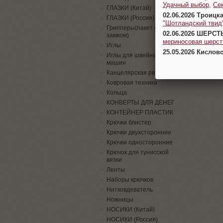
Удачный выбор
,
Се
ГЛАЗКИ (Китай)
02.06.2026 Троицк
ГЛАЗКИ (Россия)
"Шотландский твид
Грипперы(пакет с
02.06.2026 ШЕРСТ
замком)
мериносовая шерсть
Иглы
25.05.2026 Кислов
Иглы для швейных
машин
Канцелярская резинка
Ковровая техника
Кольца
КОНВЕРТЫ ДЛЯ ДЕНЕГ
КОНТЕЙНЕР ПЛАСТИК
Крючки блистер
Крючки двухсторонние
Крючки односторонние
Крючок для тунисской
вязки
Ленты
Наборы крючков
Нитковдеватель
Ножницы
НОСИКИ (Китай)
НОСИКИ (Россия)