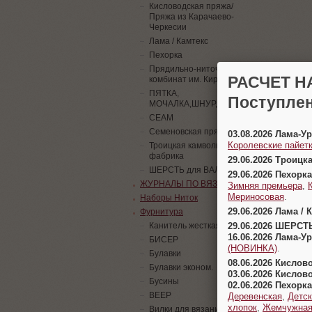
Кисловодская пряжа/
Пряжа из Карачаево-
Черкесии
Лама / Камтекс
Пехорка
Прядильно-ниточный
РАСЧЕТ Н
комбинат им. Кирова
ПЯТКА,
Поступлен
МОЧАЛКА,ШНУР,ПАЙЕТКИ
СЕАМ
Семеновская пряжа
03.08.2026 Лама-
Королевские пайетк
Троицкая камвольная
фабрика
29.06.2026 Троицк
ШЕРСТЬ для ВАЛЯНИЯ
29.06.2026 Пехорка
ЖУРНАЛЫ ПО ВЯЗАНИЮ
Зимняя премьера
,
Мериносовая
.
Наборы Ниток
29.06.2026 Лама / 
Фурнитура
29.06.2026 ШЕРСТ
Канитель жесткая
16.06.2026 Лама-
БИСЕР
(НОВИНКА)
.
Булавки
08.06.2026 Кислов
Булавки эконом.
03.06.2026 Кислов
Бусины
02.06.2026 Пехорка
ВЕЕР
Деревенская
,
Детск
хлопок
,
Жемчужна
Вилки для вязания