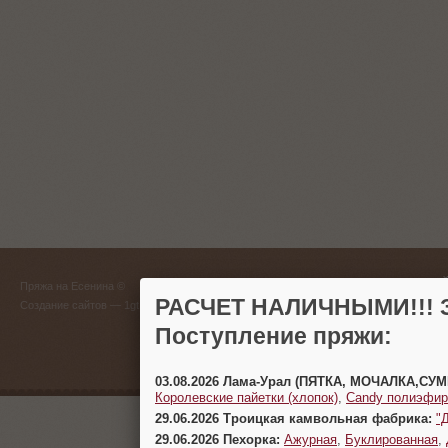
ГЛАВНЫЙ
Пряжа на Есенина ©
(383) 
РАСЧЕТ НАЛИЧНЫМИ!!! З
Создание сайтов
— 1gt.ru
Поступление пряжи:
г. Новосиб
03.08.2026 Лама-Урал (ПЯТКА, МОЧАЛКА,СУ
Королевские пайетки (хлопок)
,
Candy полиэфир
29.06.2026 Троицкая камвольная фабрика:
"
29.06.2026 Пехорка:
Ажурная
,
Буклированная
,