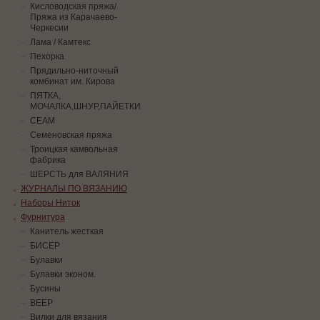
Кисловодская пряжа/
Пряжа из Карачаево-
Черкесии
Лама / Камтекс
Пехорка
Прядильно-ниточный
комбинат им. Кирова
ПЯТКА,
МОЧАЛКА,ШНУР,ПАЙЕТКИ
СЕАМ
Семеновская пряжа
Троицкая камвольная
фабрика
ШЕРСТЬ для ВАЛЯНИЯ
ЖУРНАЛЫ ПО ВЯЗАНИЮ
Наборы Ниток
Фурнитура
Канитель жесткая
БИСЕР
Булавки
Булавки эконом.
Бусины
ВЕЕР
Вилки для вязания