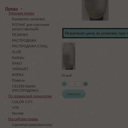
Пряжа
Турецкая пряжа
Канеколон (косички)
РОТАНГ для плетения
(искусственный)
Розничная цена за упаковку при 
PЕЗИНКА
РАСПРОДАЖА
РАСПРОДАЖА СПИЦ
ALIZE
Kartopu
NAKO
YARNART
белый
НОРКА
Помпон
СELEBI etamin
(РАСПРОДАЖА)
Заказать
По германской технологии
COLOR CITY
VITA
Кролик
Российская пряжа
Синтепух (наполнитель)