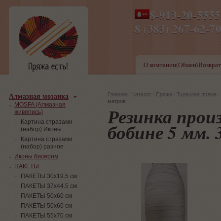
8-913-20-555
ПН-ПТ 8-17,СБ-ВС 9-1
8 (383) 267-6
О компании(Обмен\Возврат
Алмазная мозаика
Главная
/
Каталог
/
Пряжа
/
Турецкая пряжа
/
метров
MOSFA (Алмазная
Резинка прои
живопись)
Картина стразами
бобине 5 мм.
(набор) Иконы
Картина стразами
(набор) разное
Иконы бисером
ПАКЕТЫ
ПАКЕТЫ 30х19.5 см
ПАКЕТЫ 37х44.5 см
ПАКЕТЫ 50х60 см
ПАКЕТЫ 50х60 см
ПАКЕТЫ 55х70 см