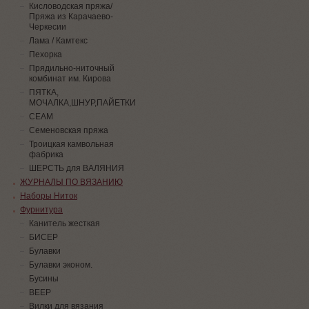
Кисловодская пряжа/
Пряжа из Карачаево-
Черкесии
Лама / Камтекс
Пехорка
Прядильно-ниточный
комбинат им. Кирова
ПЯТКА,
МОЧАЛКА,ШНУР,ПАЙЕТКИ
СЕАМ
Семеновская пряжа
Троицкая камвольная
фабрика
ШЕРСТЬ для ВАЛЯНИЯ
ЖУРНАЛЫ ПО ВЯЗАНИЮ
Наборы Ниток
Фурнитура
Канитель жесткая
БИСЕР
Булавки
Булавки эконом.
Бусины
ВЕЕР
Вилки для вязания