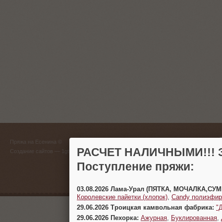
ГЛАВНЫЙ
Пряжа на Есенина ©
(383) 
РАСЧЕТ НАЛИЧНЫМИ!!! З
Создание сайтов
— 1gt.ru
Поступление пряжи:
г. Новосиб
03.08.2026 Лама-Урал (ПЯТКА, МОЧАЛКА,СУ
Королевские пайетки (хлопок)
,
Candy полиэфир
29.06.2026 Троицкая камвольная фабрика:
"
29.06.2026 Пехорка:
Ажурная
,
Буклированная
,