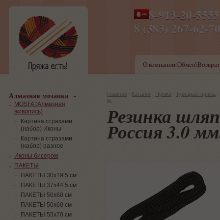
8-913-20-555
ПН-ПТ 8-17,СБ-ВС 9-1
8 (383) 267-6
О компании(Обмен\Возврат
Алмазная мозаика
Главная
/
Каталог
/
Пряжа
/
Турецкая пряжа
/
м.
MOSFA (Алмазная
Резинка шляп
живопись)
Картина стразами
Россия 3.0 мм.
(набор) Иконы
Картина стразами
(набор) разное
Иконы бисером
ПАКЕТЫ
ПАКЕТЫ 30х19.5 см
ПАКЕТЫ 37х44.5 см
ПАКЕТЫ 50х60 см
ПАКЕТЫ 50х60 см
ПАКЕТЫ 55х70 см