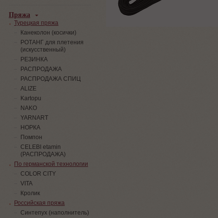
Пряжа
Турецкая пряжа
Канеколон (косички)
РОТАНГ для плетения
(искусственный)
PЕЗИНКА
РАСПРОДАЖА
РАСПРОДАЖА СПИЦ
ALIZE
Kartopu
NAKO
YARNART
НОРКА
Помпон
СELEBI etamin
(РАСПРОДАЖА)
По германской технологии
COLOR CITY
VITA
Кролик
Российская пряжа
Синтепух (наполнитель)