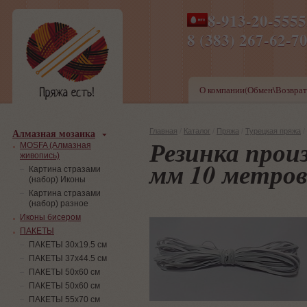
8-913-20-555
ПН-ПТ 8-17,СБ-ВС 9-1
8 (383) 267-6
О компании(Обмен\Возврат
Алмазная мозаика
Главная
/
Каталог
/
Пряжа
/
Турецкая пряжа
/
Резинка прои
MOSFA (Алмазная
живопись)
мм 10 метро
Картина стразами
(набор) Иконы
Картина стразами
(набор) разное
Иконы бисером
ПАКЕТЫ
ПАКЕТЫ 30х19.5 см
ПАКЕТЫ 37х44.5 см
ПАКЕТЫ 50х60 см
ПАКЕТЫ 50х60 см
ПАКЕТЫ 55х70 см