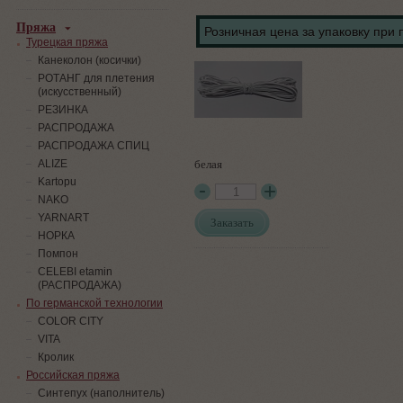
Пряжа
Розничная цена за упаковку при 
Турецкая пряжа
Канеколон (косички)
РОТАНГ для плетения
(искусственный)
PЕЗИНКА
РАСПРОДАЖА
РАСПРОДАЖА СПИЦ
белая
ALIZE
Kartopu
NAKO
YARNART
Заказать
НОРКА
Помпон
СELEBI etamin
(РАСПРОДАЖА)
По германской технологии
COLOR CITY
VITA
Кролик
Российская пряжа
Синтепух (наполнитель)