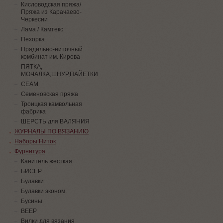
Кисловодская пряжа/
Пряжа из Карачаево-
Черкесии
Лама / Камтекс
Пехорка
Прядильно-ниточный
комбинат им. Кирова
ПЯТКА,
МОЧАЛКА,ШНУР,ПАЙЕТКИ
СЕАМ
Семеновская пряжа
Троицкая камвольная
фабрика
ШЕРСТЬ для ВАЛЯНИЯ
ЖУРНАЛЫ ПО ВЯЗАНИЮ
Наборы Ниток
Фурнитура
Канитель жесткая
БИСЕР
Булавки
Булавки эконом.
Бусины
ВЕЕР
Вилки для вязания