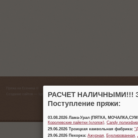
ГЛАВНЫЙ
Пряжа на Есенина ©
(383) 
РАСЧЕТ НАЛИЧНЫМИ!!! З
Создание сайтов
— 1gt.ru
Поступление пряжи:
г. Новосиб
03.08.2026 Лама-Урал (ПЯТКА, МОЧАЛКА,СУ
Королевские пайетки (хлопок)
,
Candy полиэфир
29.06.2026 Троицкая камвольная фабрика:
"
29.06.2026 Пехорка:
Ажурная
,
Буклированная
,