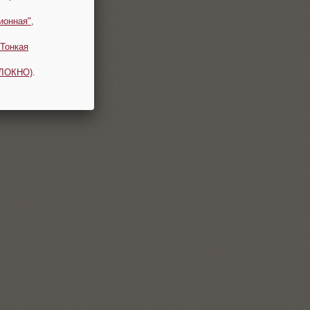
ионная"
,
Тонкая
ОЛОКНО)
.