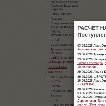
Кисловодская пряжа/
Пряжа из Карачаево-
Черкесии
Лама / Камтекс
Пехорка
Прядильно-ниточный
РАСЧЕТ Н
комбинат им. Кирова
ПЯТКА,
Поступлен
МОЧАЛКА,ШНУР,ПАЙЕТКИ
СЕАМ
Семеновская пряжа
03.08.2026 Лама-
Королевские пайетк
Троицкая камвольная
фабрика
29.06.2026 Троицк
ШЕРСТЬ для ВАЛЯНИЯ
29.06.2026 Пехорка
ЖУРНАЛЫ ПО ВЯЗАНИЮ
Зимняя премьера
,
Мериносовая
.
Наборы Ниток
29.06.2026 Лама / 
Фурнитура
29.06.2026 ШЕРСТ
Канитель жесткая
16.06.2026 Лама-
БИСЕР
(НОВИНКА)
.
Булавки
08.06.2026 Кислов
Булавки эконом.
03.06.2026 Кислов
Бусины
02.06.2026 Пехорка
ВЕЕР
Деревенская
,
Детск
хлопок
,
Жемчужна
Вилки для вязания