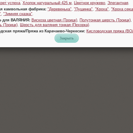
крет успеха
,
Хлопок натуральный 425 м
,
Цветное кружево
,
Элегантная
.
ая камвольная фабрика:
"Деревенька"
,
"Пушинка"
,
"Кроха"
,
"Кроха секц
"
,
"Зимняя сказка"
.
Ь для ВАЛЯНИЯ:
Вискоза цветная (Троицк)
,
Полутонкая шерсть (Троицк)
,
 (Троицк)
,
Шерсть для валяния тонкая (Пехорка)
.
одская пряжа/Пряжа из Карачаево-Черкесии:
Кисловодская пряжа (В
Закрыть