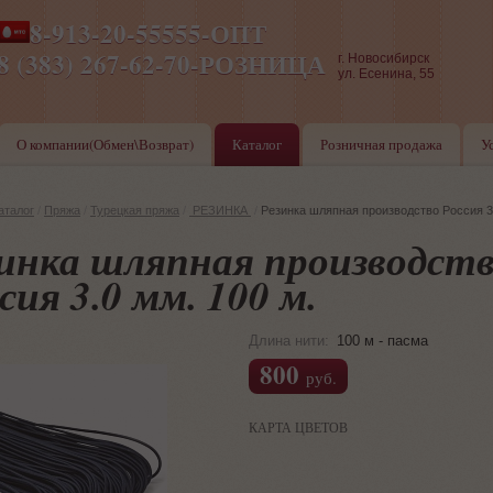
8-913-20-55555-ОПТ
ПН-ПТ 8-17,СБ-ВС 9-17
8 (383) 267-62-70-РОЗНИЦА
г. Новосибирск
ул. Есенина, 55
О компании(Обмен\Возврат)
Каталог
Розничная продажа
У
аталог
/
Пряжа
/
Турецкая пряжа
/
PЕЗИНКА
/
Резинка шляпная производство Россия 3
инка шляпная производст
сия 3.0 мм. 100 м.
Длина нити:
100 м - пасма
800
руб.
КАРТА ЦВЕТОВ