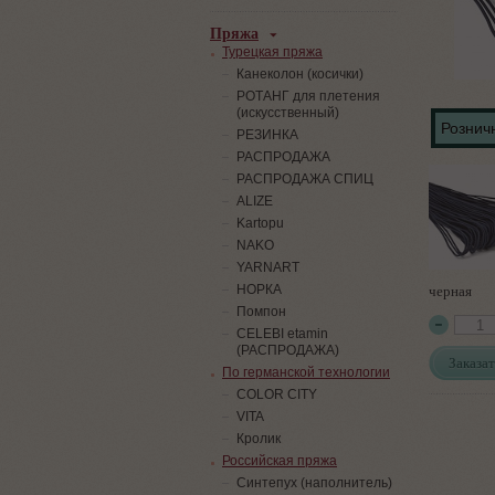
Пряжа
Турецкая пряжа
Канеколон (косички)
РОТАНГ для плетения
(искусственный)
Розничн
PЕЗИНКА
РАСПРОДАЖА
РАСПРОДАЖА СПИЦ
ALIZE
Kartopu
NAKO
YARNART
черная
НОРКА
Помпон
СELEBI etamin
(РАСПРОДАЖА)
Заказат
По германской технологии
COLOR CITY
VITA
Кролик
Российская пряжа
Синтепух (наполнитель)