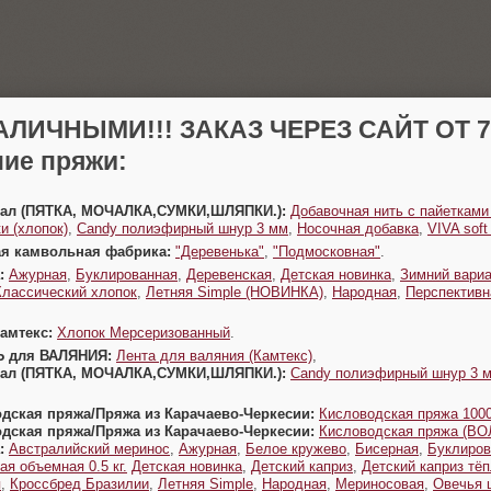
АЛИЧНЫМИ!!! ЗАКАЗ ЧЕРЕЗ САЙТ ОТ 70
ие пряжи:
Урал (ПЯТКА, МОЧАЛКА,СУМКИ,ШЛЯПКИ.):
Добавочная нить с пайетками
и (хлопок)
,
Candy полиэфирный шнур 3 мм
,
Носочная добавка
,
VIVA sof
ая камвольная фабрика:
"Деревенька"
,
"Подмосковная"
.
:
Ажурная
,
Буклированная
,
Деревенская
,
Детская новинка
,
Зимний вариа
Классический хлопок
,
Летняя Simple (НОВИНКА)
,
Народная
,
Перспективн
Камтекс:
Хлопок Мерсеризованный
.
Ь для ВАЛЯНИЯ:
Лента для валяния (Камтекс)
,
Урал (ПЯТКА, МОЧАЛКА,СУМКИ,ШЛЯПКИ.):
Candy полиэфирный шнур 3 
одская пряжа/Пряжа из Карачаево-Черкесии:
Кисловодская пряжа 1000
одская пряжа/Пряжа из Карачаево-Черкесии:
Кисловодская пряжа (В
:
Австралийский меринос
,
Ажурная
,
Белое кружево
,
Бисерная
,
Буклиров
ая объемная 0.5 кг.
Детская новинка
,
Детский каприз
,
Детский каприз тё
я
,
Кроссбред Бразилии
,
Летняя Simple
,
Народная
,
Мериносовая
,
Овечья 