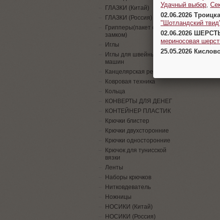
Удачный выбор
,
Се
ГЛАЗКИ (Китай)
02.06.2026 Троицк
ГЛАЗКИ (Россия)
"Шотландский твид
Грипперы(пакет с
02.06.2026 ШЕРСТ
замком)
мериносовая шерсть
Иглы
25.05.2026 Кислов
Иглы для швейных
машин
Канцелярская резинка
Ковровая техника
Кольца
КОНВЕРТЫ ДЛЯ ДЕНЕГ
КОНТЕЙНЕР ПЛАСТИК
Крючки блистер
Крючки двухсторонние
Крючки односторонние
Крючок для тунисской
вязки
Ленты
Наборы крючков
Нитковдеватель
Ножницы
НОСИКИ (Китай)
НОСИКИ (Россия)