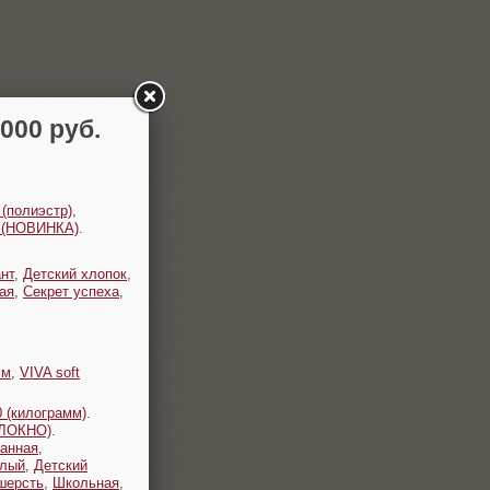
00 руб.
 (полиэстр)
,
t (НОВИНКА)
.
нт
,
Детский хлопок
,
ая
,
Секрет успеха
,
мм
,
VIVA soft
 (килограмм)
.
ОЛОКНО)
.
анная
,
плый
,
Детский
шерсть
,
Школьная
,